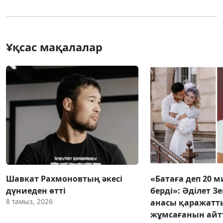
Ұқсас мақалалар
Шавкат Рахмоновтың әкесі
«Батаға деп 20 
дүниеден өтті
берді»: Әділет З
8 тамыз, 2026
анасы қаражатт
жұмсағанын ай