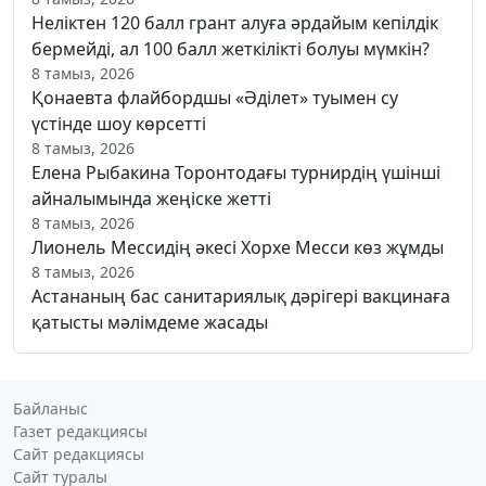
Неліктен 120 балл грант алуға әрдайым кепілдік
бермейді, ал 100 балл жеткілікті болуы мүмкін?
8 тамыз, 2026
Қонаевта флайбордшы «Әділет» туымен су
үстінде шоу көрсетті
8 тамыз, 2026
Елена Рыбакина Торонтодағы турнирдің үшінші
айналымында жеңіске жетті
8 тамыз, 2026
Лионель Мессидің әкесі Хорхе Месси көз жұмды
8 тамыз, 2026
Астананың бас санитариялық дәрігері вакцинаға
қатысты мәлімдеме жасады
Байланыс
Газет редакциясы
Сайт редакциясы
Сайт туралы