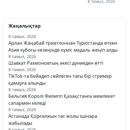
8 тамыз, 2026
Жаңалықтар
8 тамыз, 2026
Арлан Жаңабай триатлоннан Түркістанда өткен
Азия кубогы кезеңінде күміс медаль жеңіп алды
8 тамыз, 2026
Шавкат Рахмоновтың әкесі дүниеден өтті
8 тамыз, 2026
TikTok-та бейәдеп сөйлеген тағы бір стример
қамауға алынды
8 тамыз, 2026
Бельгия Королі Филипп Қазақстанға мемлекет
сапармен келеді
8 тамыз, 2026
Астанада Қорғалжын тас жолы ішінара
жабылады
8 тамыз, 2026