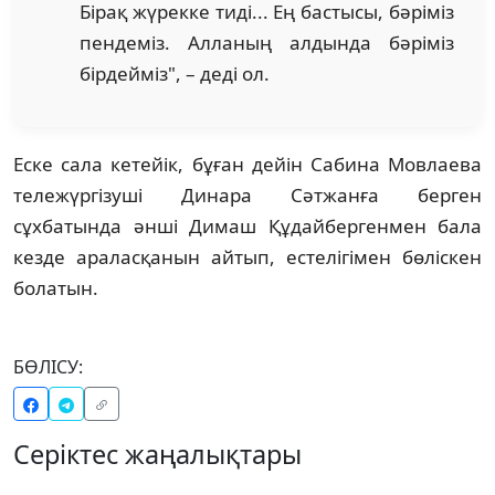
Бірақ жүрекке тиді... Ең бастысы, бәріміз
пендеміз. Алланың алдында бәріміз
бірдейміз", – деді ол.
Еске сала кетейік, бұған дейін Сабина Мовлаева
тележүргізуші Динара Сәтжанға берген
сұхбатында әнші Димаш Құдайбергенмен бала
кезде араласқанын айтып, естелігімен бөліскен
болатын.
БӨЛІСУ:
Серіктес жаңалықтары