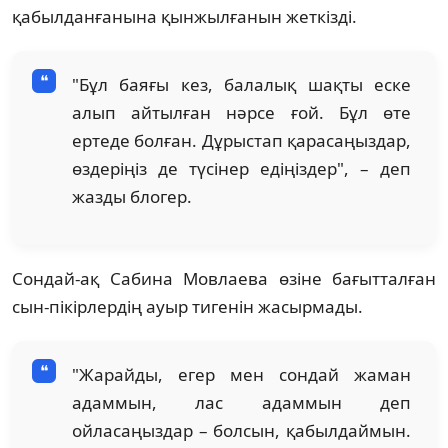
қабылданғанына қынжылғанын жеткізді.
"Бұл баяғы кез, балалық шақты еске
алып айтылған нәрсе ғой. Бұл өте
ертеде болған. Дұрыстап қарасаңыздар,
өздеріңіз де түсінер едіңіздер", – деп
жазды блогер.
Сондай-ақ Сабина Мовлаева өзіне бағытталған
сын-пікірлердің ауыр тигенін жасырмады.
"Жарайды, егер мен сондай жаман
адаммын, лас адаммын деп
ойласаңыздар – болсын, қабылдаймын.