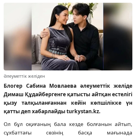
Әлеуметтік желіден
Блогер Сабина Мовлаева әлеуметтік желіде
Димаш Құдайбергенге қатысты айтқан естелігі
қызу талқыланғаннан кейін көпшілікке үн
қатты деп хабарлайды turkystan.kz.
Ол бұл оқиғаның бала кезде болғанын айтып,
сұхбаттағы сөзінің басқа мағынада