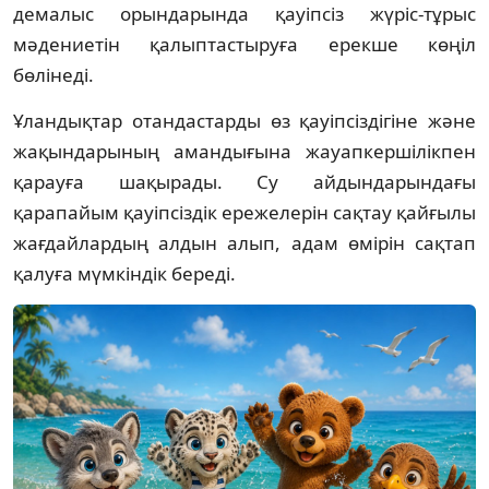
демалыс орындарында қауіпсіз жүріс-тұрыс
мәдениетін қалыптастыруға ерекше көңіл
бөлінеді.
Ұландықтар отандастарды өз қауіпсіздігіне және
жақындарының амандығына жауапкершілікпен
қарауға шақырады. Су айдындарындағы
қарапайым қауіпсіздік ережелерін сақтау қайғылы
жағдайлардың алдын алып, адам өмірін сақтап
қалуға мүмкіндік береді.