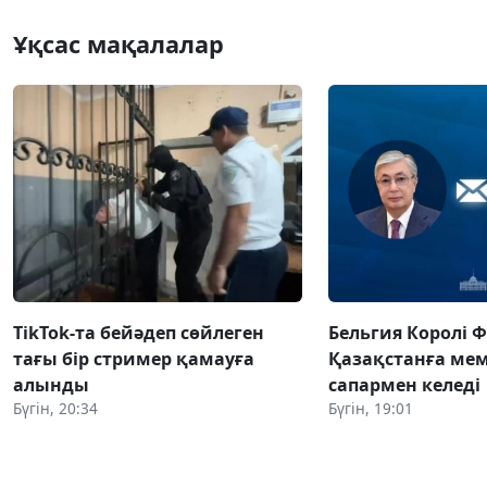
Ұқсас мақалалар
TikTok-та бейәдеп сөйлеген
Бельгия Королі 
тағы бір стример қамауға
Қазақстанға ме
алынды
сапармен келеді
Бүгін, 20:34
Бүгін, 19:01