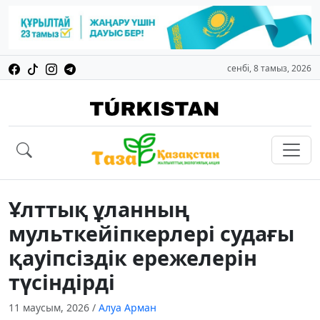
сенбі, 8 тамыз, 2026
Ұлттық ұланның
мульткейіпкерлері судағы
қауіпсіздік ережелерін
түсіндірді
11 маусым, 2026
/
Алуа Арман