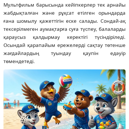
Мультфильм барысында кейіпкерлер тек арнайы
жабдықталған және рұқсат етілген орындарда
ғана шомылу қажеттігін еске салады. Сондай-ақ
тексерілмеген аумақтарға суға түспеу, балаларды
қараусыз қалдырмау керектігі түсіндіріледі.
Осындай қарапайым ережелерді сақтау төтенше
жағдайлардың туындау қаупін едәуір
төмендетеді.