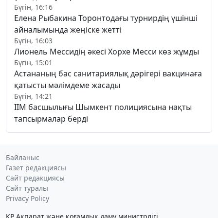
Бүгін, 16:16
Елена Рыбакина Торонтодағы турнирдің үшінші
айналымында жеңіске жетті
Бүгін, 16:03
Лионель Мессидің әкесі Хорхе Месси көз жұмды
Бүгін, 15:01
Астананың бас санитариялық дәрігері вакцинаға
қатысты мәлімдеме жасады
Бүгін, 14:21
ІІМ басшылығы Шымкент полициясына нақты
тапсырмалар берді
Байланыс
Газет редакциясы
Сайт редакциясы
Сайт туралы
Privacy Policy
ҚР Ақпарат және қоғамдық даму министрлігі,