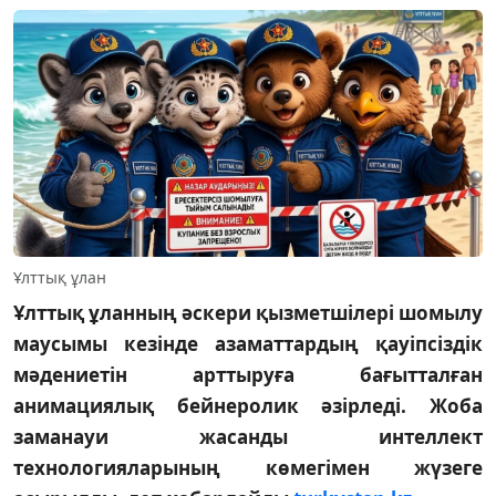
Ұлттық ұлан
Ұлттық ұланның әскери қызметшілері шомылу
маусымы кезінде азаматтардың қауіпсіздік
мәдениетін арттыруға бағытталған
анимациялық бейнеролик әзірледі. Жоба
заманауи жасанды интеллект
технологияларының көмегімен жүзеге