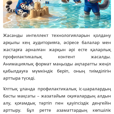
Жасанды интеллект технологияларын қолдану
арқылы кең аудиторияға, әсіресе балалар мен
жастарға арналған жарқын әрі есте қаларлық
профилактикалық контент жасалды.
Анимациялық формат маңызды ақпаратты жеңіл
қабылдауға мүмкіндік беріп, оның тиімділігін
арттыра түседі.
Ұлттық ұланда профилактикалық іс-шаралардың
басты мақсаты – жазатайым оқиғалардың алдын
алу, қоғамдық тәртіп пен қауіпсіздік деңгейін
арттыру. Бұл ретте азаматтардың көпшілік