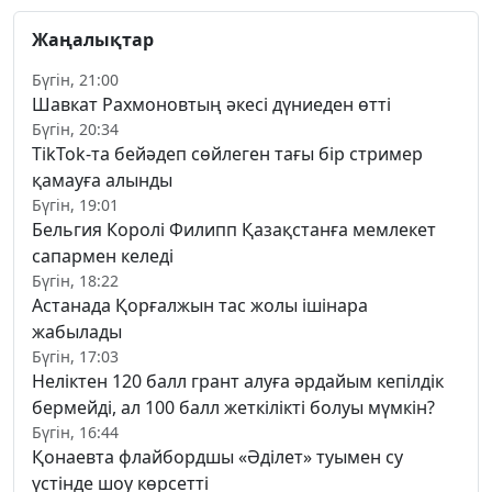
Жаңалықтар
Бүгін, 21:00
Шавкат Рахмоновтың әкесі дүниеден өтті
Бүгін, 20:34
TikTok-та бейәдеп сөйлеген тағы бір стример
қамауға алынды
Бүгін, 19:01
Бельгия Королі Филипп Қазақстанға мемлекет
сапармен келеді
Бүгін, 18:22
Астанада Қорғалжын тас жолы ішінара
жабылады
Бүгін, 17:03
Неліктен 120 балл грант алуға әрдайым кепілдік
бермейді, ал 100 балл жеткілікті болуы мүмкін?
Бүгін, 16:44
Қонаевта флайбордшы «Әділет» туымен су
үстінде шоу көрсетті