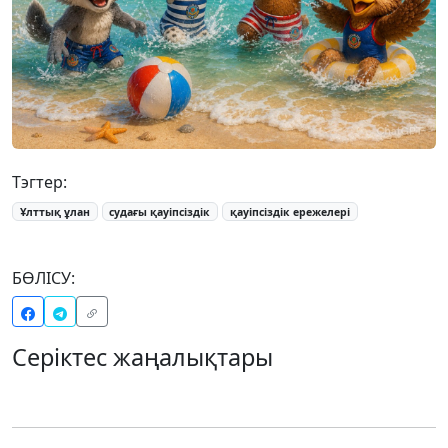
Тэгтер:
Ұлттық ұлан
судағы қауіпсіздік
қауіпсіздік ережелері
БӨЛІСУ:
Серіктес жаңалықтары