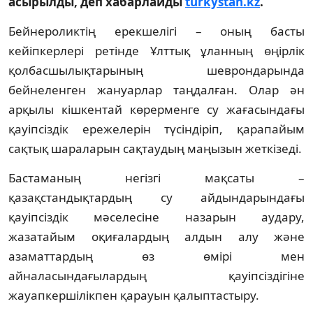
асырылды, деп хабарлайды
turkystan.kz
.
Бейнероликтің ерекшелігі – оның басты
кейіпкерлері ретінде Ұлттық ұланның өңірлік
қолбасшылықтарының шеврондарында
бейнеленген жануарлар таңдалған. Олар ән
арқылы кішкентай көрерменге су жағасындағы
қауіпсіздік ережелерін түсіндіріп, қарапайым
сақтық шараларын сақтаудың маңызын жеткізеді.
Бастаманың негізгі мақсаты –
қазақстандықтардың су айдындарындағы
қауіпсіздік мәселесіне назарын аудару,
жазатайым оқиғалардың алдын алу және
азаматтардың өз өмірі мен
айналасындағылардың қауіпсіздігіне
жауапкершілікпен қарауын қалыптастыру.