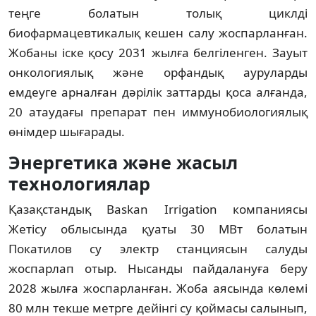
теңге болатын толық циклді 
биофармацевтикалық кешен салу жоспарланған. 
Жобаны іске қосу 2031 жылға белгіленген. Зауыт 
онкологиялық және орфандық ауруларды 
емдеуге арналған дәрілік заттарды қоса алғанда, 
20 атаудағы препарат пен иммунобиологиялық 
өнімдер шығарады.
Энергетика және жасыл 
технологиялар
Қазақстандық Baskan Irrigation компаниясы 
Жетісу облысында қуаты 30 МВт болатын 
Покатилов су электр станциясын салуды 
жоспарлап отыр. Нысанды пайдалануға беру 
2028 жылға жоспарланған. Жоба аясында көлемі 
80 млн текше метрге дейінгі су қоймасы салынып, 