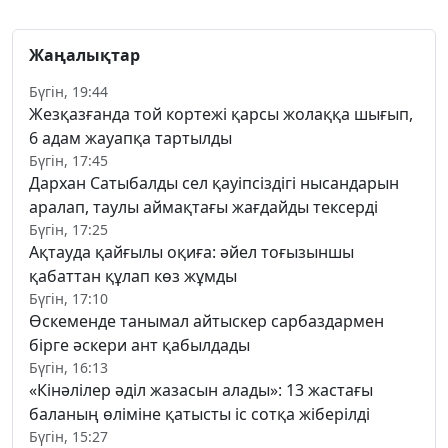
Жаңалықтар
Бүгін, 19:44
Жезқазғанда той кортежі қарсы жолаққа шығып,
6 адам жауапқа тартылды
Бүгін, 17:45
Дархан Сатыбалды сел қауіпсіздігі нысандарын
аралап, таулы аймақтағы жағдайды тексерді
Бүгін, 17:25
Ақтауда қайғылы оқиға: әйел тоғызыншы
қабаттан құлап көз жұмды
Бүгін, 17:10
Өскеменде танымал айтыскер сарбаздармен
бірге әскери ант қабылдады
Бүгін, 16:13
«Кінәлілер әділ жазасын алады»: 13 жастағы
баланың өліміне қатысты іс сотқа жіберілді
Бүгін, 15:27