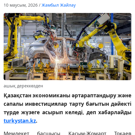
10 маусым, 2026
/
Жамбыл Жайлау
ашық дереккөзден
Қазақстан экономиканы әртараптандыру және
сапалы инвестициялар тарту бағытын дәйекті
түрде жүзеге асырып келеді, деп хабарлайды
turkystan.kz
.
Мемлекет басшысы Қасым-Жомарт Тоқаев 