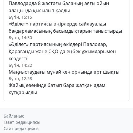
Павлодарда 8 жастағы баланың аяғы ойын
алаңында қысылып қалды
Бүгін, 15:15
«Әділет» партиясы өңірлерде сайлауалды
бағдарламасының басымдықтарын таныстырды
Бүгін, 14:30
«Әділет» партиясының өкілдері Павлодар,
Қарағанды және СҚО-да еңбек ұжымдарымен
кездесті
Бүгін, 14:22
Маңғыстаудағы мұнай кен орнында өрт шықты
Бүгін, 12:58
Жайық өзенінде батып бара жатқан адам
құтқарылды
Байланыс
Газет редакциясы
Сайт редакциясы