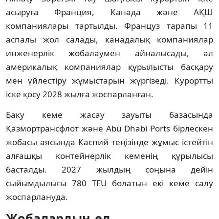
асыруға Франция, Канада және АҚШ 
компаниялары тартылды. Француз тарапы 11 
аспалы жол салады, канадалық компаниялар 
инженерлік жобалаумен айналысады, ал 
америкалық компаниялар құрылысты басқару 
мен үйлестіру жұмыстарын жүргізеді. Курортты 
іске қосу 2028 жылға жоспарланған.
Баку кеме жасау зауыты базасында 
Қазмортрансфлот және Abu Dhabi Ports бірлескен 
жобасы аясында Каспий теңізінде жұмыс істейтін 
алғашқы контейнерлік кеменің құрылысы 
басталды. 2027 жылдың соңына дейін 
сыйымдылығы 780 TEU болатын екі кеме салу 
жоспарлануда.
Жобалардың ел 