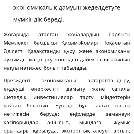
экономикалық дамуын жеделдетуге 
мүмкіндік береді. 
Жоғарыда аталған жобалардың барлығы 
Мемлекет басшысы Қасым-Жомарт Тоқаевтың 
Әділетті Қазақстанды құру және экономиканы 
ауқымды жаңғырту жөніндегі дәйекті саясатының 
нақты нәтижесі болып табылады.
Президент экономиканы әртараптандыру, 
өңдеуші өнеркәсіпті дамыту және сапалы 
шетелдік инвестициялар тарту міндеттерін 
қойған болатын. Бүгінде бұл саясат нақты 
нәтижесін беруде: өңірлерде заманауи 
кәсіпорындар ашылып, мыңдаған жұмыс 
орындары құрылуда, экспорттық әлеует артып, 