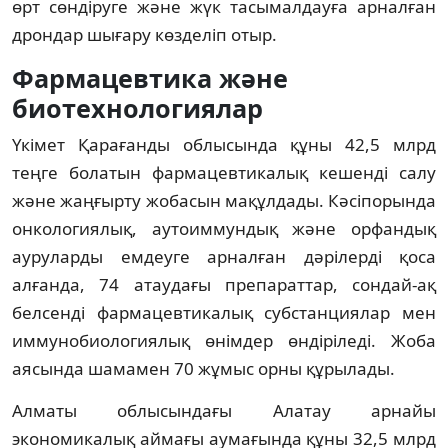
өрт сөндіруге және жүк тасымалдауға арналған 
дрондар шығару көзделіп отыр.
Фармацевтика және 
биотехнологиялар
Үкімет Қарағанды облысында құны 42,5 млрд 
теңге болатын фармацевтикалық кешенді салу 
және жаңғырту жобасын мақұлдады. Кәсіпорында 
онкологиялық, аутоиммундық және орфандық 
ауруларды емдеуге арналған дәрілерді қоса 
алғанда, 74 атаудағы препараттар, сондай-ақ 
белсенді фармацевтикалық субстанциялар мен 
иммунобиологиялық өнімдер өндіріледі. Жоба 
аясында шамамен 70 жұмыс орны құрылады.
Алматы облысындағы Алатау арнайы 
экономикалық аймағы аумағында құны 32,5 млрд 