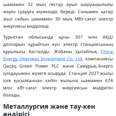
шамамен 32 мың гектар ауыл шаруашылығы 
жерін суаруға мүмкіндік береді. Сонымен қатар 
жыл сайын шамамен 30 мың МВт·сағат электр 
энергиясы өндіріледі.
Түркістан облысында құны 307 млн АҚШ 
долларын құрайтын күн электр станциясының 
құрылысы басталды. Жобаны қытайлық 
China 
Energy Overseas Investment Co. Ltd.
 компаниясы 
Qazaq Green Power PLC және Самұрық-Энерго 
қолдауымен жүзеге асыруда. Станция 2027 жылы 
іске қосылғаннан кейін жылына шамамен 674 
млн кВт·сағат электр энергиясын өндіретін 
болады.
Металлургия және тау-кен 
өндірісі