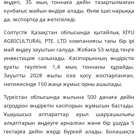
өңдеп, 35 мың тоннаға дейін тазартылмаған 
күнбағыс майын өндіре алады. Өнім ішкі нарыққа 
да, экспортқа да жеткізіледі.
Солтүстік Қазақстан облысында қытайлық XIYU 
AGRICULTURAL PTE. LTD компаниясы тағы бір ірі 
май өңдеу зауытын салуда. Жобаға 53 млрд теңге 
инвестиция салынады. Кәсіпорынның өндірістік 
қуаты тәулігіне 1,4 мың тоннаны құрайды. 
Зауытты 2028 жылы іске қосу жоспарланған, 
нәтижесінде 150 жаңа жұмыс орны ашылады.
Түркістан облысында жылына 500 данаға дейін 
агродрон өндіретін кәсіпорын жұмысын бастады. 
Ұшқышсыз аппараттар ауыл шаруашылығы 
алқаптарын өңдеуге арналған және бір ұшуда 5 
гектарға дейін жерді бүркей алады. Болашақта 