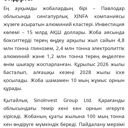
Ең ауқымды жобалардың бірі – Павлодар 
облысында сингапурлық XINFA компаниясы 
жүзеге асыратын алюминий кластері. Инвестиция 
көлемі – 15 млрд АҚШ доллары. Жоба аясында 
бокситтерді терең өңдеу арқылы жыл сайын 4,8 
млн тонна глинозем, 2,4 млн тонна электролиттік 
алюминий және 1,2 млн тонна терең өңделген 
өнім шығару жоспарланған. Құрылыс 2026 жылы 
басталып, алғашқы кезеңі 2028 жылы іске 
қосылады. Жоба шамамен 10 мың жұмыс орнын 
құрады.
Қытайлық Sinolnvest Group Ltd. Қарағанды 
облысындағы темір кені кен орнын игеруге 
кіріседі. Жобаның қуаты жылына 100 мың тонна 
кен өндіруге мүмкіндік береді. Пайдалану мерзімі 