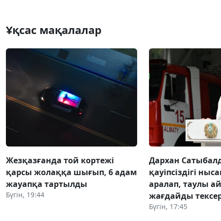
Ұқсас мақалалар
Жезқазғанда той кортежі
Дархан Сатыбал
қарсы жолаққа шығып, 6 адам
қауіпсіздігі ны
жауапқа тартылды
аралап, таулы а
Бүгін, 19:44
жағдайды тексер
Бүгін, 17:45