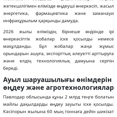
жетекшілігімен елімізде өңдеуші өнеркәсіп, жасыл 
энергетика, фармацевтика және заманауи 
инфрақұрылым қарқынды дамуда.
2026 жылы еліміздің бірнеше өңірінде ірі 
өнеркәсіптік жобалар іске қосылды немесе 
мақұлданды. Бұл жобалар жаңа жұмыс 
орындарын ашуға, экспорттық әлеуетті арттыруға 
және елдің технологиялық дамуына серпін 
береді.
Ауыл шаруашылығы өнімдерін 
өңдеу және агротехнологиялар
Павлодар облысында құны 2 млрд теңге болатын 
майлы дақылдарды өңдеу зауыты іске қосылды. 
Кәсіпорын жылына 60 мың тоннаға дейін шикізат 