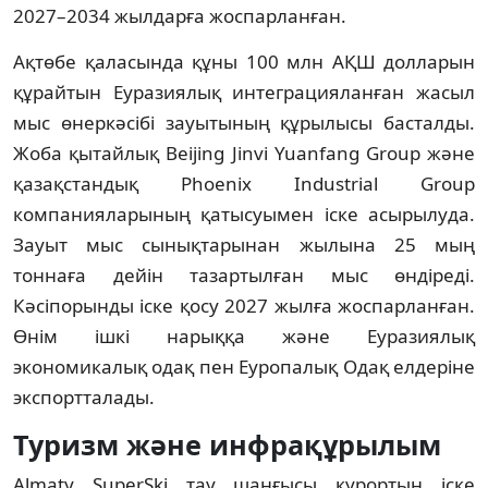
2027–2034 жылдарға жоспарланған.
Ақтөбе қаласында құны 100 млн АҚШ долларын 
құрайтын Еуразиялық интеграцияланған жасыл 
мыс өнеркәсібі зауытының құрылысы басталды. 
Жоба қытайлық Beijing Jinvi Yuanfang Group және 
қазақстандық Phoenix Industrial Group 
компанияларының қатысуымен іске асырылуда. 
Зауыт мыс сынықтарынан жылына 25 мың 
тоннаға дейін тазартылған мыс өндіреді. 
Кәсіпорынды іске қосу 2027 жылға жоспарланған. 
Өнім ішкі нарыққа және Еуразиялық 
экономикалық одақ пен Еуропалық Одақ елдеріне 
экспортталады.
Туризм және инфрақұрылым
Almaty SuperSki тау шаңғысы курортын іске 