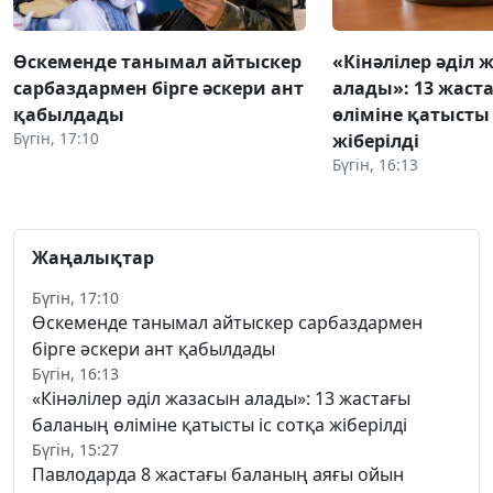
Өскеменде танымал айтыскер
«Кінәлілер әділ 
сарбаздармен бірге әскери ант
алады»: 13 жаст
қабылдады
өліміне қатысты 
Бүгін, 17:10
жіберілді
Бүгін, 16:13
Жаңалықтар
Бүгін, 17:10
Өскеменде танымал айтыскер сарбаздармен
бірге әскери ант қабылдады
Бүгін, 16:13
«Кінәлілер әділ жазасын алады»: 13 жастағы
баланың өліміне қатысты іс сотқа жіберілді
Бүгін, 15:27
Павлодарда 8 жастағы баланың аяғы ойын