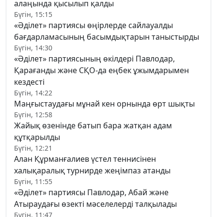
алаңында қысылып қалды
Бүгін, 15:15
«Әділет» партиясы өңірлерде сайлауалды
бағдарламасының басымдықтарын таныстырды
Бүгін, 14:30
«Әділет» партиясының өкілдері Павлодар,
Қарағанды және СҚО-да еңбек ұжымдарымен
кездесті
Бүгін, 14:22
Маңғыстаудағы мұнай кен орнында өрт шықты
Бүгін, 12:58
Жайық өзенінде батып бара жатқан адам
құтқарылды
Бүгін, 12:21
Алан Құрманғалиев үстел теннисінен
халықаралық турнирде жеңімпаз атанды
Бүгін, 11:55
«Әділет» партиясы Павлодар, Абай және
Атыраудағы өзекті мәселелерді талқылады
Бүгін, 11:47