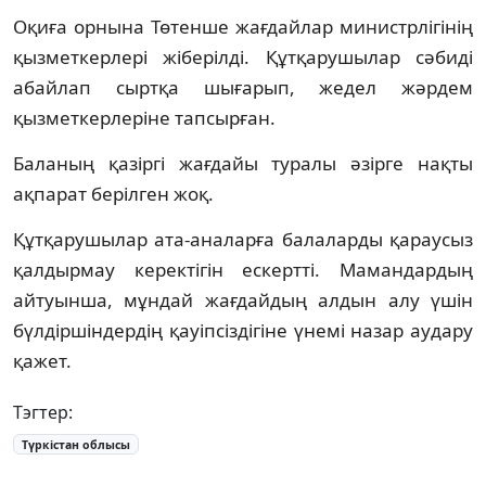
Оқиға орнына Төтенше жағдайлар министрлігінің
қызметкерлері жіберілді. Құтқарушылар сәбиді
абайлап сыртқа шығарып, жедел жәрдем
қызметкерлеріне тапсырған.
Баланың қазіргі жағдайы туралы әзірге нақты
ақпарат берілген жоқ.
Құтқарушылар ата-аналарға балаларды қараусыз
қалдырмау керектігін ескертті. Мамандардың
айтуынша, мұндай жағдайдың алдын алу үшін
бүлдіршіндердің қауіпсіздігіне үнемі назар аудару
қажет.
Тэгтер:
Түркістан облысы