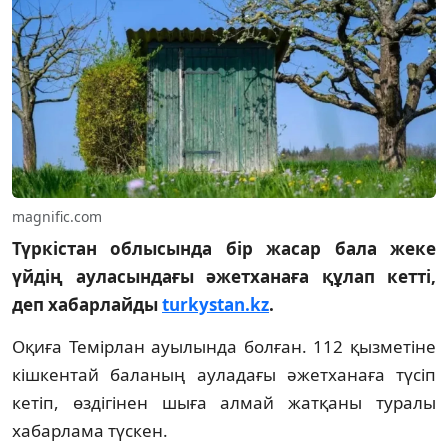
magnific.com
Түркістан облысында бір жасар бала жеке
үйдің ауласындағы әжетханаға құлап кетті,
деп хабарлайды
turkystan.kz
.
Оқиға Темірлан ауылында болған. 112 қызметіне
кішкентай баланың ауладағы әжетханаға түсіп
кетіп, өздігінен шыға алмай жатқаны туралы
хабарлама түскен.