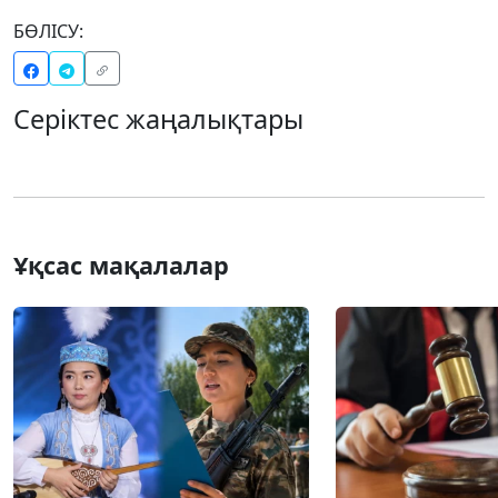
БӨЛІСУ:
Серіктес жаңалықтары
Ұқсас мақалалар