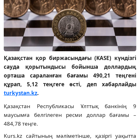
Қазақстан қор биржасындағы (KASE) күндізгі
сауда қорытындысы бойынша доллардың
орташа сараланған бағамы 490,21 теңгені
құрап, 5,12 теңгеге өсті, деп хабарлайды
turkystan.kz
.
Қазақстан Республикасы Ұлттық банкінің 9
маусымға белгілеген ресми доллар бағамы –
484,78 теңге.
Kurs.kz сайтының мәліметінше, қазіргі уақытта