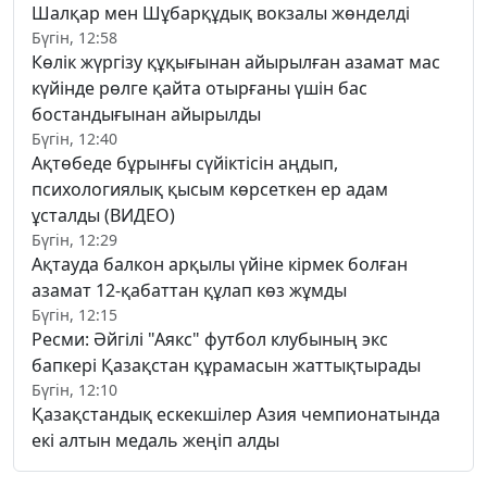
Шалқар мен Шұбарқұдық вокзалы жөнделді
Бүгін, 12:58
Көлік жүргізу құқығынан айырылған азамат мас
күйінде рөлге қайта отырғаны үшін бас
бостандығынан айырылды
Бүгін, 12:40
Ақтөбеде бұрынғы сүйіктісін аңдып,
психологиялық қысым көрсеткен ер адам
ұсталды (ВИДЕО)
Бүгін, 12:29
Ақтауда балкон арқылы үйіне кірмек болған
азамат 12-қабаттан құлап көз жұмды
Бүгін, 12:15
Ресми: Әйгілі "Аякс" футбол клубының экс
бапкері Қазақстан құрамасын жаттықтырады
Бүгін, 12:10
Қазақстандық ескекшілер Азия чемпионатында
екі алтын медаль жеңіп алды