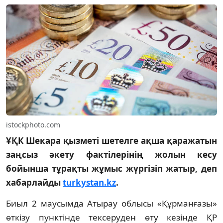
istockphoto.com
ҰҚК Шекара қызметі шетелге ақша қаражатын
заңсыз әкету фактілерінің жолын кесу
бойынша тұрақты жұмыс жүргізіп жатыр, деп
хабарлайды
turkystan.kz
.
Биыл 2 маусымда Атырау облысы «Құрманғазы»
өткізу пунктінде тексеруден өту кезінде ҚР