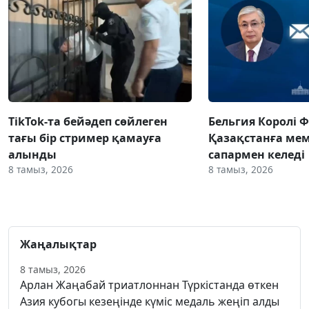
TikTok-та бейәдеп сөйлеген
Бельгия Королі 
тағы бір стример қамауға
Қазақстанға ме
алынды
сапармен келеді
8 тамыз, 2026
8 тамыз, 2026
Жаңалықтар
8 тамыз, 2026
Арлан Жаңабай триатлоннан Түркістанда өткен
Азия кубогы кезеңінде күміс медаль жеңіп алды