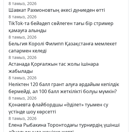
8 тамыз, 2026
Шавкат Рахмоновтың әкесі дүниеден өтті
8 тамыз, 2026
TikTok-та бейәдеп сөйлеген тағы бір стример
қамауға алынды
8 тамыз, 2026
Бельгия Королі Филипп Қазақстанға мемлекет
сапармен келеді
8 тамыз, 2026
Астанада Қорғалжын тас жолы ішінара
жабылады
8 тамыз, 2026
Неліктен 120 балл грант алуға әрдайым кепілдік
бермейді, ал 100 балл жеткілікті болуы мүмкін?
8 тамыз, 2026
Қонаевта флайбордшы «Әділет» туымен су
үстінде шоу көрсетті
8 тамыз, 2026
Елена Рыбакина Торонтодағы турнирдің үшінші
айналымында жеңіске жетті