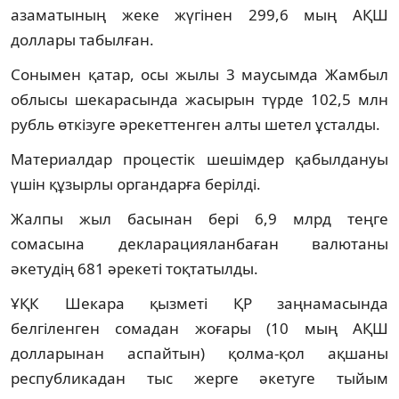
азаматының жеке жүгінен 299,6 мың АҚШ
доллары табылған.
Сонымен қатар, осы жылы 3 маусымда Жамбыл
облысы шекарасында жасырын түрде 102,5 млн
рубль өткізуге әрекеттенген алты шетел ұсталды.
Материалдар процестік шешімдер қабылдануы
үшін құзырлы органдарға берілді.
Жалпы жыл басынан бері 6,9 млрд теңге
сомасына декларацияланбаған валютаны
әкетудің 681 әрекеті тоқтатылды.
ҰҚК Шекара қызметі ҚР заңнамасында
белгіленген сомадан жоғары (10 мың АҚШ
долларынан аспайтын) қолма-қол ақшаны
республикадан тыс жерге әкетуге тыйым