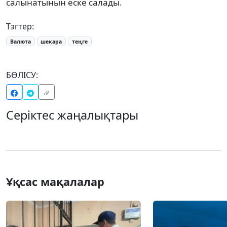
салынатынын еске салады.
Тэгтер:
Валюта
шекара
теңге
БӨЛІСУ:
Серіктес жаңалықтары
Ұқсас мақалалар