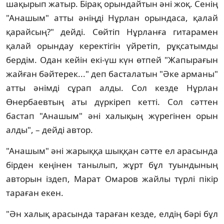
шақырып жатыр. Бірақ орындайтын әні жоқ. Сенің
"Анашым" атты әніңді Нұрлан орындаса, қалай
қарайсың?" дейді. Сөйтіп Нұрланға гитарамен
қалай орындау керектігін үйретіп, рұқсатымды
бердім. Одан кейін екі-үш күн өтпей "Жапырағын
жайған бәйтерек..." деп басталатын "Әке арманы"
атты әнімді сұрап алды. Сол кезде Нұрлан
Өнербаевтың аты дүркіреп кетті. Сол сәттен
бастап "Анашым" әні халықың жүрегінен орын
алды", – дейді автор.
"Анашым" әні жарыққа шыққан сәтте ел арасында
бірден кеңінен танылып, жұрт бұл туындының
авторын іздеп, Марат Омаров жайлы түрлі пікір
тараған екен.
"Ән халық арасында тараған кезде, елдің бәрі бұл