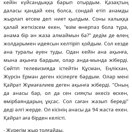
кейін күйсандыққа барып отырдым. Қазақтың
даласы қандай кең болса, сондай етіп анамды
жырлап өтсем деп ниет қылдым. Соны халыққа
қалай жеткізсем екен, "өзім өнерпаз бола тұра,
анама бір ән жаза алмаймын ба?" дедім де өлең
жолдарымен идеясын келтіріп қойдым. Сол кезде
ана туралы әуен туды. Одан кейін ана ақынға,
мына ақынға бардым, олар анда-мында жіберді.
Сөйтіп телевизияда істейтін Құсман, Еңлікхан,
Жүрсін Ерман деген кісілерге бардым. Олар мені
Қайрат Жұмағалиев деген ақынға жіберді. "Оның
да анасы бар, ол да сен сияқты әкесіз өскен,
өмірбаяндарың ұқсас. Сол саған жазып береді"
деді әлгі жерде. Ол кісінің анасы да 94 жаста екен.
Қайрат аға бірден келісті.
- Жүрегім жыр толғайды,