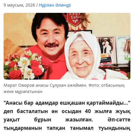
9 маусым, 2026
/
Нұрлан Әлинұр
Марат Омаров анасы Сұлухан әжеймен. Фото: отбасының
жеке мұрағатынан
"Анасы бар адамдар ешқашан қартаймайды..."
деп басталатын ән осыдан 40 жылға жуық
уақыт бұрын жазылған. Әп-сәтте
тыңдарманын тапқан танымал туындының