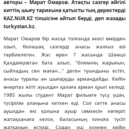
авторы – Марат Омаров. Атақты сазгер әйгілі
хиттің шығу тарихына қатысты тың деректерді
KAZ.NUR.KZ тілшісіне айтып берді, деп жазады
turkystan.kz.
Марат Омаров бір жасқа толғанда әкесі өмірден
озып, болашақ сазгерді анасы жалғыз өзі
тәрбиелеген. Жас өрен 7 жасында Шәмші
Қалдаяқовтан бата алып, "Әлемнің жарығын,
сыйладың сен маған..." деген туындыны естіп,
анасы туралы ән шығаруды армандайды. Кейін
өнерпаз жігіт ауылдан қалаға арман қуып келеді.
1985 жылы студент Марат фильмге түсу үшін,
түсірілім алаңына кеткен еді. Сол сәтте анасы
ауылдан екі қолына ауыр сөмкесін көтеріп
жатақханаға келсе, баласының киноға түсіп
жатқанын естиді. Содан үш күннен кейін