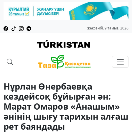
жексенбі, 9 тамыз, 2026
Нұрлан Өнербаевқа
кездейсоқ бұйырған ән:
Марат Омаров «Анашым»
әнінің шығу тарихын алғаш
рет баяндады