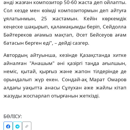
әнді жазған композитор 50-60 жаста деп ойлапты.
Сол кезде мен өзімді композитормын деп айтуға
ұялатынмын, 25 жастамын. Кейін көркемдік
кеңеске шақырып, қаламақымды беріп, Сейдолла
Бәйтереков ағамыз мақтап, Әсет Бейсеуов ағам
батасын берген еді", – дейді сазгер.
Автордың айтуынша, кезінде Қазақстанда хитке
айналған "Анашым" әні қазіргі таңда ағылшын,
неміс, қытай, қырғыз және жапон тілдерінде де
орындалып жүр екен. Сондай-ақ Марат Омаров
алдағы уақытта анасы Сұлухан әже жайлы кітап
жазуды жоспарлап отырғанын жеткізді.
БӨЛІСУ: