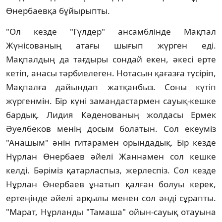
Өнербаевқа бұйырыпты.
"Ол кезде "Гүлдер" ансамблінде Мақпал
Жүнісованың атағы шығып жүрген еді.
Мақпалдың да тағдыры сондай екен, әкесі ерте
кетіп, анасы тәрбиелеген. Нотасын қағазға түсіріп,
Мақпалға дайындап жатқанбыз. Соны күтіп
жүргенмін. Бір күні замандастармен сауық-кешке
бардық. Лидия Кәденованың жолдасы Ермек
Әуелбеков менің досым болатын. Сол екеуміз
"Анашым" әнін гитарамен орындадық. Бір кезде
Нұрлан Өнербаев әйелі Жаннамен сол кешке
келді. Бәріміз қатарласпыз, жерлеспіз. Сол кезде
Нұрлан Өнербаев ұнатып қалған болуы керек,
ертеңінде әйелі арқылы менен сол әнді сұрапты.
"Марат, Нұрланды "Тамаша" ойын-сауық отауына