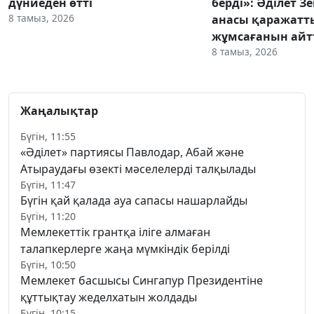
дүниеден өтті
берді»: Әділет З
8 тамыз, 2026
анасы қаражатт
жұмсағанын ай
8 тамыз, 2026
Жаңалықтар
Бүгін, 11:55
«Әділет» партиясы Павлодар, Абай және
Атыраудағы өзекті мәселелерді талқылады
Бүгін, 11:47
Бүгін қай қалада ауа сапасы нашарлайды
Бүгін, 11:20
Мемлекеттік грантқа іліге алмаған
талапкерлерге жаңа мүмкіндік берілді
Бүгін, 10:50
Мемлекет басшысы Сингапур Президентіне
құттықтау жеделхатын жолдады
Бүгін, 10:15