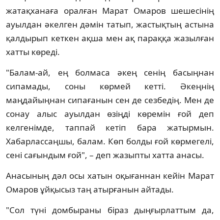
жатақханаға оралған Марат Омаров шешесінің
ауылдан әкелген дәмін татып, жастықтың астына
қалдырып кеткен ақша мен ақ параққа жазылған
хатты көреді.
"Балам-ай, ең болмаса әкең сенің басыңнан
сипамады, соны көрмей кетті. Әкеңнің
маңдайыңнан сипағанын сен де сезбедің. Мен де
сонау алыс ауылдан өзіңді көремін ғой деп
келгенімде, таппай кетіп бара жатырмын.
Хабарлассаңшы, балам. Көп болды ғой көрмегелі,
сені сағындым ғой", – деп жазыпты хатта анасы.
Анасының дәл осы хатын оқығаннан кейін Марат
Омаров ұйқысыз таң атырғанын айтады.
"Сол түні домбыраны біраз дыңғырлаттым да,