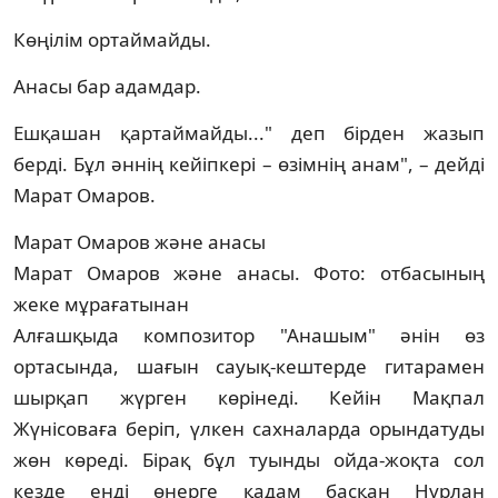
Көңілім ортаймайды.
Анасы бар адамдар.
Ешқашан қартаймайды..." деп бірден жазып
берді. Бұл әннің кейіпкері – өзімнің анам", – дейді
Марат Омаров.
Марат Омаров және анасы
Марат Омаров және анасы. Фото: отбасының
жеке мұрағатынан
Алғашқыда композитор "Анашым" әнін өз
ортасында, шағын сауық-кештерде гитарамен
шырқап жүрген көрінеді. Кейін Мақпал
Жүнісоваға беріп, үлкен сахналарда орындатуды
жөн көреді. Бірақ бұл туынды ойда-жоқта сол
кезде енді өнерге қадам басқан Нұрлан