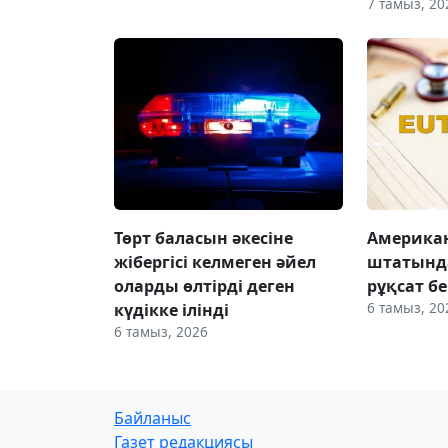
7 тамыз, 20
Төрт баласын әкесіне
Американ
жібергісі келмеген әйел
штатында
оларды өлтірді деген
рұқсат бе
6 тамыз, 20
күдікке ілінді
6 тамыз, 2026
Байланыс
Газет редакциясы