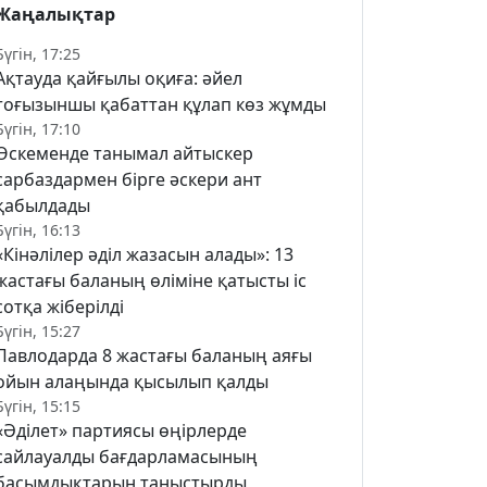
Жаңалықтар
Бүгін, 17:25
Ақтауда қайғылы оқиға: әйел
тоғызыншы қабаттан құлап көз жұмды
Бүгін, 17:10
Өскеменде танымал айтыскер
сарбаздармен бірге әскери ант
қабылдады
Бүгін, 16:13
«Кінәлілер әділ жазасын алады»: 13
жастағы баланың өліміне қатысты іс
сотқа жіберілді
Бүгін, 15:27
Павлодарда 8 жастағы баланың аяғы
ойын алаңында қысылып қалды
Бүгін, 15:15
«Әділет» партиясы өңірлерде
сайлауалды бағдарламасының
басымдықтарын таныстырды