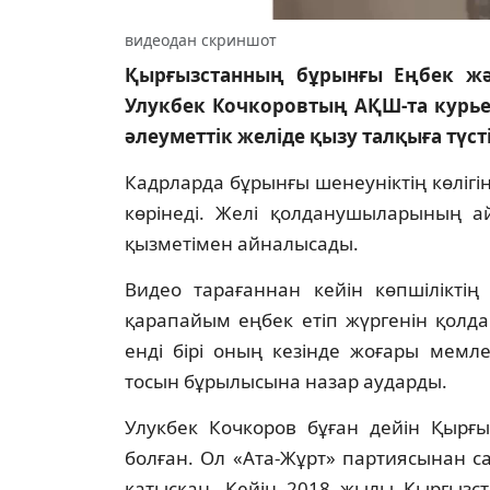
видеодан скриншот
Қырғызстанның бұрынғы Еңбек жән
Улукбек Кочкоровтың АҚШ-та курье
әлеуметтік желіде қызу талқыға түст
Кадрларда бұрынғы шенеуніктің көліг
көрінеді. Желі қолданушыларының а
қызметімен айналысады.
Видео тарағаннан кейін көпшіліктің п
қарапайым еңбек етіп жүргенін қолд
енді бірі оның кезінде жоғары мемле
тосын бұрылысына назар аударды.
Улукбек Кочкоров бұған дейін Қырғ
болған. Ол «Ата-Жұрт» партиясынан 
қатысқан. Кейін 2018 жылы Қырғызст