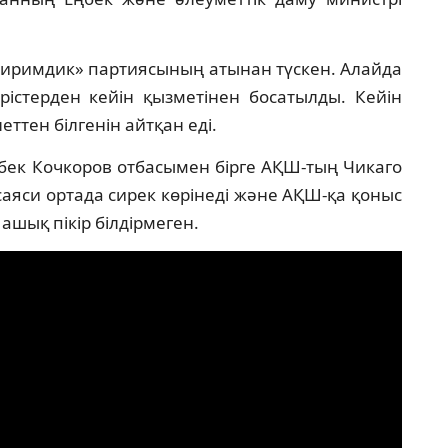
Биримдик» партиясының атынан түскен. Алайда
рістерден кейін қызметінен босатылды. Кейін
ттен білгенін айтқан еді.
бек Кочкоров отбасымен бірге АҚШ-тың Чикаго
саяси ортада сирек көрінеді және АҚШ-қа қоныс
ашық пікір білдірмеген.