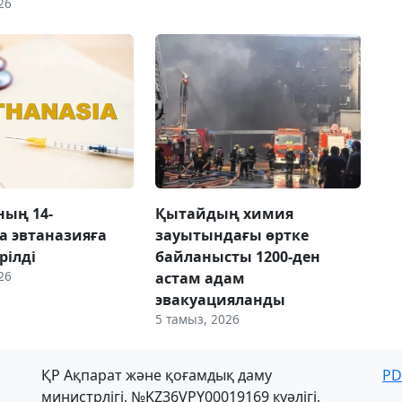
26
ың 14-
Қытайдың химия
 эвтаназияға
зауытындағы өртке
рілді
байланысты 1200-ден
26
астам адам
эвакуацияланды
5 тамыз, 2026
ҚР Ақпарат және қоғамдық даму
PD
министрлігі, №KZ36VPY00019169 куәлігі,