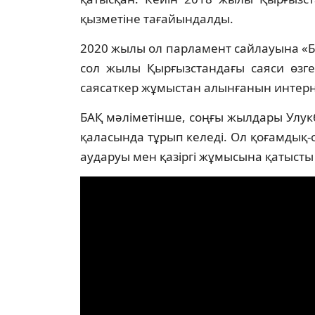
қызметіне тағайындалды.
2020 жылы ол парламент сайлауына «
сол жылы Қырғызстандағы саяси өзге
саясаткер жұмыстан алынғанын интерне
БАҚ мәліметінше, соңғы жылдары Улук
қаласында тұрып келеді. Ол қоғамдық-
аударуы мен қазіргі жұмысына қатысты 