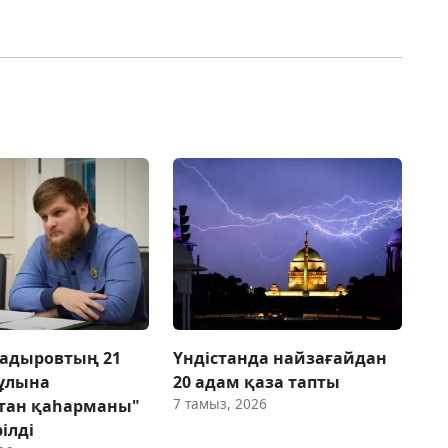
Қадыровтың 21
Үндістанда найзағайдан
ұлына
20 адам қаза тапты
7 тамыз, 2026
тан қаһарманы"
ілді