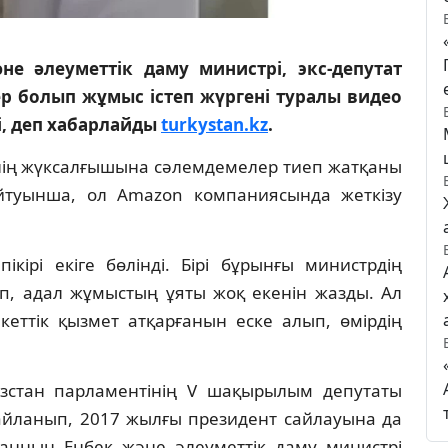
е әлеуметтік даму министрі, экс-депутат
р болып жұмыс істеп жүргені туралы видео
і, деп хабарлайды
turkystan.kz
.
інің жүксалғышына сәлемдемелер тиеп жатқаны
йтуынша, ол Amazon компаниясында жеткізу
ікірі екіге бөлінді. Бірі бұрынғы министрдің
ап, адал жұмыстың ұяты жоқ екенін жазды. Ал
кеттік қызмет атқарғанын еске алып, өмірдің
ызстан парламентінің V шақырылым депутаты
сайланып, 2017 жылғы президент сайлауына да
анның Еңбек және әлеуметтік даму министрі