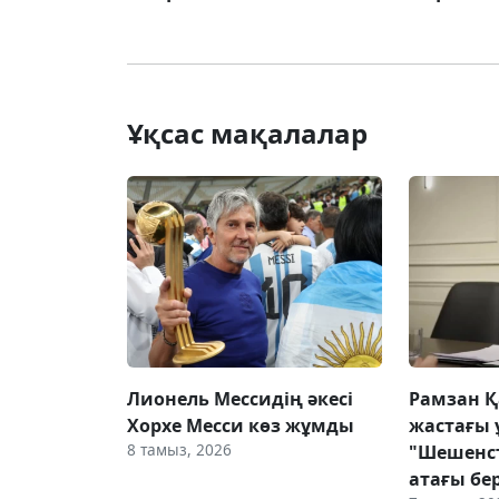
Ұқсас мақалалар
Лионель Мессидің әкесі
Рамзан 
Хорхе Месси көз жұмды
жастағы 
8 тамыз, 2026
"Шешенс
атағы бер