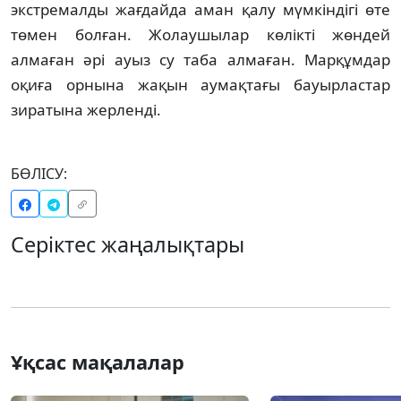
экстремалды жағдайда аман қалу мүмкіндігі өте
төмен болған. Жолаушылар көлікті жөндей
алмаған әрі ауыз су таба алмаған. Марқұмдар
оқиға орнына жақын аумақтағы бауырластар
зиратына жерленді.
БӨЛІСУ:
Серіктес жаңалықтары
Ұқсас мақалалар