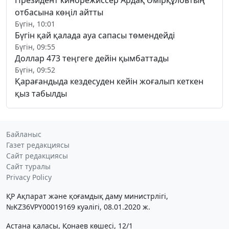
Президент кинорежиссер Ардақ Әмірқұловтың
отбасына көңіл айтты
Бүгін, 10:01
Бүгін қай қалада ауа сапасы төмендейді
Бүгін, 09:55
Доллар 473 теңгеге дейін қымбаттады
Бүгін, 09:52
Қарағандыда кездесуден кейін жоғалып кеткен
қыз табылды
Байланыс
Газет редакциясы
Сайт редакциясы
Сайт туралы
Privacy Policy
ҚР Ақпарат және қоғамдық даму министрлігі,
№KZ36VPY00019169 куәлігі, 08.01.2020 ж.
Астана қаласы, Қонаев көшесі, 12/1