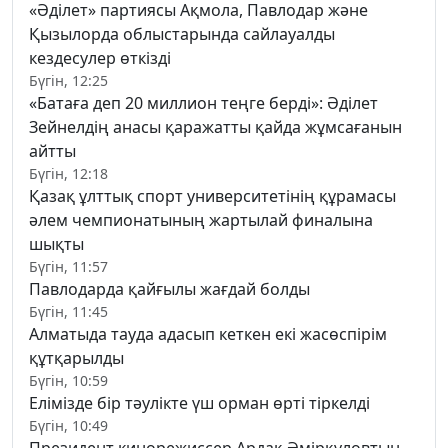
«Әділет» партиясы Ақмола, Павлодар және
Қызылорда облыстарында сайлауалды
кездесулер өткізді
Бүгін, 12:25
«Батаға деп 20 миллион теңге берді»: Әділет
Зейнелдің анасы қаражатты қайда жұмсағанын
айтты
Бүгін, 12:18
Қазақ ұлттық спорт университетінің құрамасы
әлем чемпионатының жартылай финалына
шықты
Бүгін, 11:57
Павлодарда қайғылы жағдай болды
Бүгін, 11:45
Алматыда тауда адасып кеткен екі жасөспірім
құтқарылды
Бүгін, 10:59
Елімізде бір тәулікте үш орман өрті тіркелді
Бүгін, 10:49