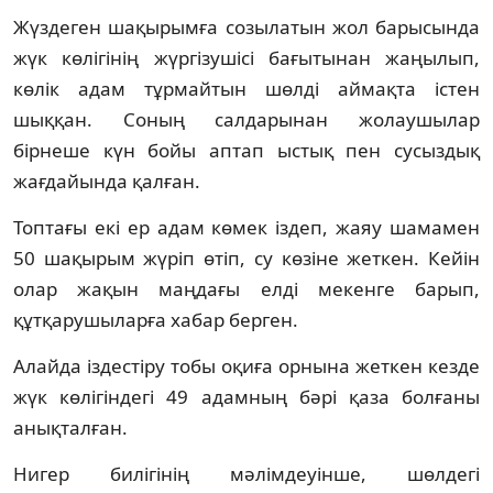
Жүздеген шақырымға созылатын жол барысында
жүк көлігінің жүргізушісі бағытынан жаңылып,
көлік адам тұрмайтын шөлді аймақта істен
шыққан. Соның салдарынан жолаушылар
бірнеше күн бойы аптап ыстық пен сусыздық
жағдайында қалған.
Топтағы екі ер адам көмек іздеп, жаяу шамамен
50 шақырым жүріп өтіп, су көзіне жеткен. Кейін
олар жақын маңдағы елді мекенге барып,
құтқарушыларға хабар берген.
Алайда іздестіру тобы оқиға орнына жеткен кезде
жүк көлігіндегі 49 адамның бәрі қаза болғаны
анықталған.
Нигер билігінің мәлімдеуінше, шөлдегі