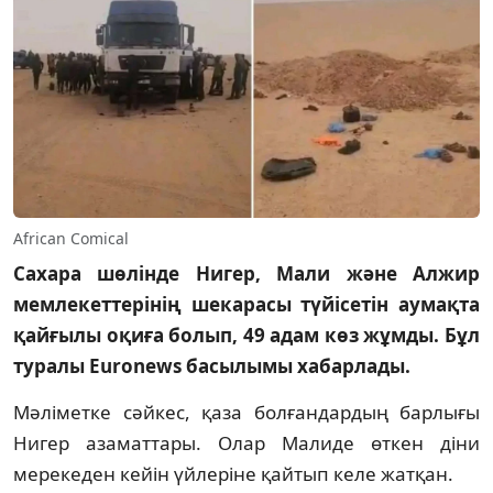
African Comical
Сахара шөлінде Нигер, Мали және Алжир
мемлекеттерінің шекарасы түйісетін аумақта
қайғылы оқиға болып, 49 адам көз жұмды. Бұл
туралы Euronews басылымы хабарлады.
Мәліметке сәйкес, қаза болғандардың барлығы
Нигер азаматтары. Олар Малиде өткен діни
мерекеден кейін үйлеріне қайтып келе жатқан.