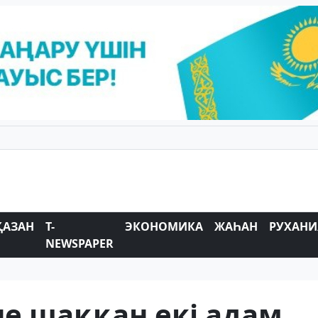
ҚАЗАН
T-
ЭКОНОМИКА
ЖАҺАН
РУХАНИ
NEWSPAPER
е шаққан екі адам