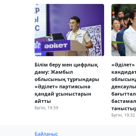
Білім беру мен цифрлық
«Әділет»
даму: Жамбыл
кандида
облысының тұрғындары
облысын
«Әділет» партиясына
денсаулы
қандай ұсыныстарын
бағыттал
айтты
бастама
Бүгін, 19:59
танысты
Бүгін, 19:32
Байланыс