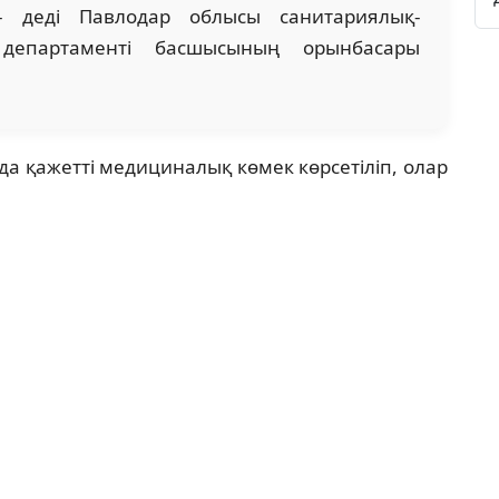
 деді Павлодар облысы санитариялық-
 департаменті басшысының орынбасары
а қажетті медициналық көмек көрсетіліп, олар