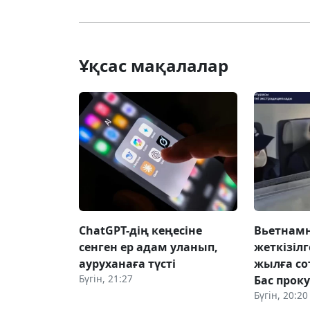
Ұқсас мақалалар
ChatGPT-дің кеңесіне
Вьетнамн
сенген ер адам уланып,
жеткізілг
ауруханаға түсті
жылға со
Бүгін, 21:27
Бас прок
Бүгін, 20:20