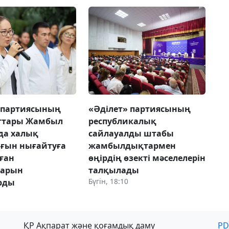
 партиясының
«Әділет» партиясының
ттары Жамбыл
республикалық
да халық
сайлауалды штабы
ғын нығайтуға
жамбылдықтармен
ған
өңірдің өзекті мәселелерін
ларын
талқылады
Бүгін, 18:10
рды
ҚР Ақпарат және қоғамдық даму
PD