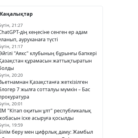
Жаңалықтар
Бүгін, 21:27
ChatGPT-дің кеңесіне сенген ер адам
уланып, ауруханаға түсті
Бүгін, 21:17
Әйгілі "Аякс" клубының бұрынғы бапкері
Қазақстан құрамасын жаттықтыратын
болды
Бүгін, 20:20
Вьетнамнан Қазақстанға жеткізілген
блогер 7 жылға сотталуы мүмкін – Бас
прокуратура
Бүгін, 20:01
ІІМ "Кітап оқитын ұлт" республикалық
жобасын іске асыруға қосылды
Бүгін, 19:59
Білім беру мен цифрлық даму: Жамбыл