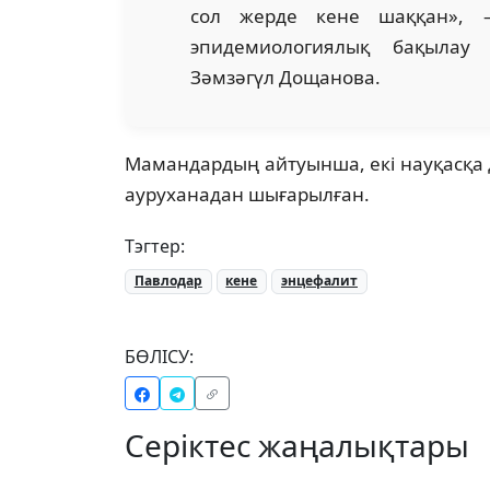
сол жерде кене шаққан», –
эпидемиологиялық бақылау
Зәмзәгүл Дощанова.
Мамандардың айтуынша, екі науқасқа д
ауруханадан шығарылған.
Тэгтер:
Павлодар
кене
энцефалит
БӨЛІСУ:
Серіктес жаңалықтары