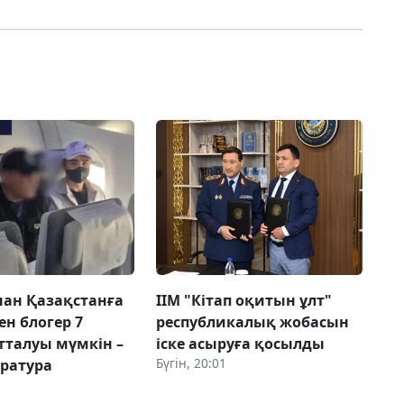
ан Қазақстанға
ІІМ "Кітап оқитын ұлт"
ен блогер 7
республикалық жобасын
тталуы мүмкін –
іске асыруға қосылды
Бүгін, 20:01
уратура