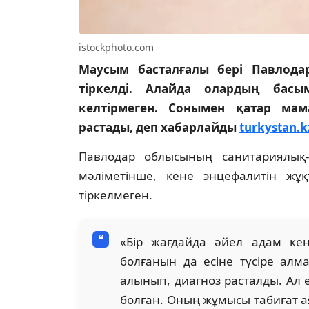
istockphoto.com
Маусым басталғалы бері Павлод
тіркелді. Алайда олардың басы
келтірмеген. Сонымен қатар мам
растады, деп хабарлайды
turkystan.k
Павлодар облысының санитариялық-
мәліметінше, кене энцефалитін жұ
тіркелмеген.
«Бір жағдайда әйел адам ке
болғанын да есіне түсіре алм
алынып, диагноз расталды. Ал 
болған. Оның жұмысы табиғат 