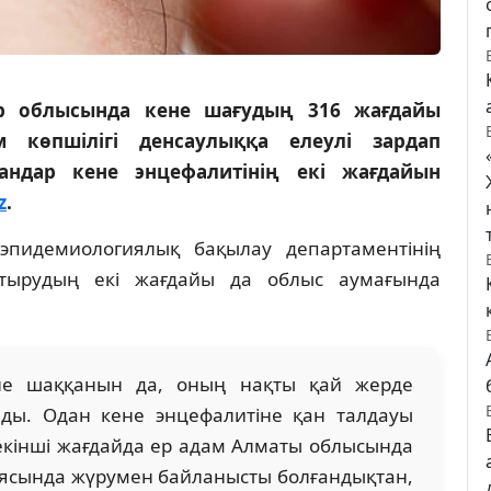
ар облысында кене шағудың 316 жағдайы
м көпшілігі денсаулыққа елеулі зардап
андар кене энцефалитінің екі жағдайын
z
.
эпидемиологиялық бақылау департаментінің
қтырудың екі жағдайы да облыс аумағында
не шаққанын да, оның нақты қай жерде
ады. Одан кене энцефалитіне қан талдауы
екінші жағдайда ер адам Алматы облысында
аясында жүрумен байланысты болғандықтан,