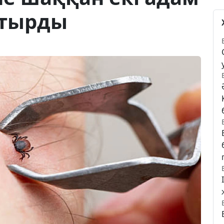
қтырды