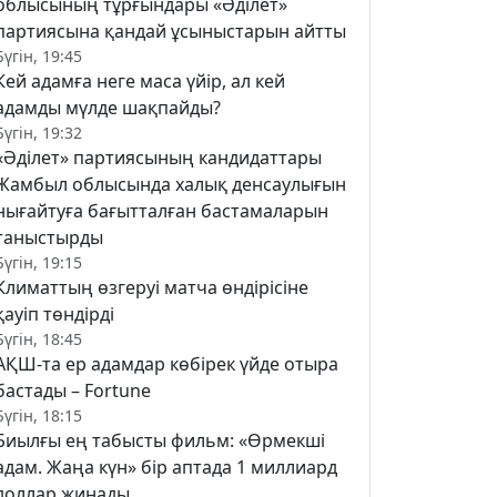
облысының тұрғындары «Әділет»
партиясына қандай ұсыныстарын айтты
Бүгін, 19:45
Кей адамға неге маса үйір, ал кей
адамды мүлде шақпайды?
Бүгін, 19:32
«Әділет» партиясының кандидаттары
Жамбыл облысында халық денсаулығын
нығайтуға бағытталған бастамаларын
таныстырды
Бүгін, 19:15
Климаттың өзгеруі матча өндірісіне
қауіп төндірді
Бүгін, 18:45
АҚШ-та ер адамдар көбірек үйде отыра
бастады – Fortune
Бүгін, 18:15
Биылғы ең табысты фильм: «Өрмекші
адам. Жаңа күн» бір аптада 1 миллиард
доллар жинады