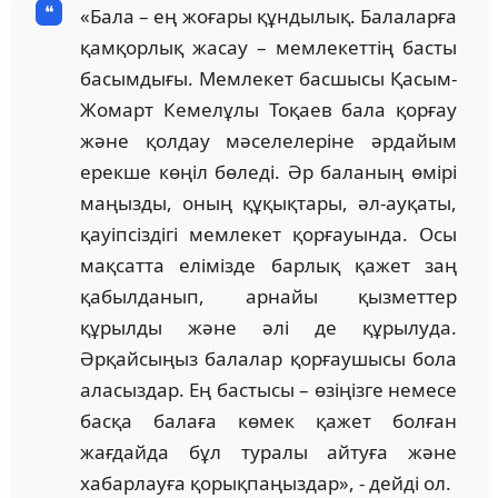
«Бала – ең жоғары құндылық. Балаларға
қамқорлық жасау – мемлекеттің басты
басымдығы. Мемлекет басшысы Қасым-
Жомарт Кемелұлы Тоқаев бала қорғау
және қолдау мәселелеріне әрдайым
ерекше көңіл бөледі. Әр баланың өмірі
маңызды, оның құқықтары, әл-ауқаты,
қауіпсіздігі мемлекет қорғауында. Осы
мақсатта елімізде барлық қажет заң
қабылданып, арнайы қызметтер
құрылды және әлі де құрылуда.
Әрқайсыңыз балалар қорғаушысы бола
аласыздар. Ең бастысы – өзіңізге немесе
басқа балаға көмек қажет болған
жағдайда бұл туралы айтуға және
хабарлауға қорықпаңыздар», - дейді ол.