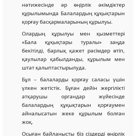
нәтижесінде әр өңірлік әкімдіктер
құрылымында Балалардың құқықтарын
қорғау басқармаларының құрылуы.
Олардың құрылуы мен қызметтері
«Бала құқықтары туралы» заңда
бекітілді, барлық қажет рәсімдер өтіп,
қаулылар қабылданды, құрылым мен
штат қалыптастырылуда.
Бұл – балаларды қорғау саласы үшін
үлкен жетістік. Бұған дейін жергілікті
атқарушы органдар жүйесінде
балалардың құқықтарын қорғаумен
айналысатын жеке құрылым болған
жоқ.
Осыған байланысты біз сіздерді өңірлік