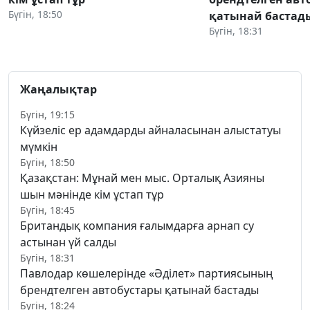
Бүгін, 18:50
қатынай бастад
Бүгін, 18:31
Жаңалықтар
Бүгін, 19:15
Күйзеліс ер адамдарды айналасынан алыстатуы
мүмкін
Бүгін, 18:50
Қазақстан: Мұнай мен мыс. Орталық Азияны
шын мәнінде кім ұстап тұр
Бүгін, 18:45
Британдық компания ғалымдарға арнап су
астынан үй салды
Бүгін, 18:31
Павлодар көшелерінде «Әділет» партиясының
брендтелген автобустары қатынай бастады
Бүгін, 18:24