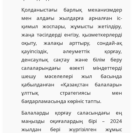
Қолданыстағы барлық механизмдер
мен алдағы жылдарға арналған іс-
қимыл жоспары, жұмысты жетілдіру,
жаңа тәсілдерді енгізу, қызметкерлерді
оқыту, жалақы арттыру, сондай-ақ
қауіпсіздік, әлеуметтік қорғау,
денсаулық сақтау және білім беру
салаларындағы өзекті міндеттерді
шешу мәселелері жыл басында
қабылданған «Қазақстан балалары»
ұлттық стратегиясы мен
бағдарламасында көрініс тапты.
Балаларды қорғау саласындағы ең
маңызды оқиғалардың бірі – 2024
жылдан бері жүргізілген жұмыс