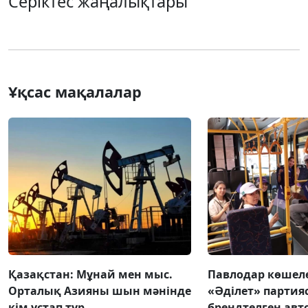
Серіктес жаңалықтары
Ұқсас мақалалар
Қазақстан: Мұнай мен мыс.
Павлодар көшел
Орталық Азияны шын мәнінде
«Әділет» парти
кім ұстап тұр
брендтелген авт