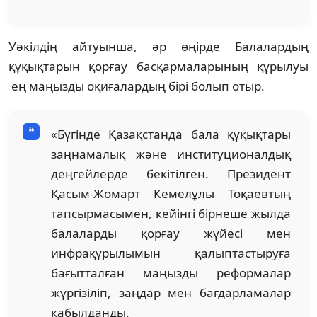
Уәкілдің айтуынша, әр өңірде Балалардың
құқықтарын қорғау басқармаларының құрылуы
ең маңызды оқиғалардың бірі болып отыр.
«Бүгінде Қазақстанда бала құқықтары
заңнамалық және институционалдық
деңгейлерде бекітілген. Президент
Қасым-Жомарт Кемелұлы Тоқаевтың
тапсырмасымен, кейінгі бірнеше жылда
балаларды қорғау жүйесі мен
инфрақұрылымын қалыптастыруға
бағытталған маңызды реформалар
жүргізіліп, заңдар мен бағдарламалар
қабылданды.