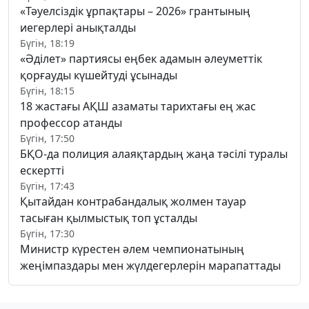
«Тәуелсіздік ұрпақтары – 2026» грантының
иегерлері анықталды
Бүгін, 18:19
«Әділет» партиясы еңбек адамын әлеуметтік
қорғауды күшейтуді ұсынады
Бүгін, 18:15
18 жастағы АҚШ азаматы тарихтағы ең жас
профессор атанды
Бүгін, 17:50
БҚО-да полиция алаяқтардың жаңа тәсілі туралы
ескертті
Бүгін, 17:43
Қытайдан контрабандалық жолмен тауар
тасыған қылмыстық топ ұсталды
Бүгін, 17:30
Министр күрестен әлем чемпионатының
жеңімпаздары мен жүлдегерлерін марапаттады