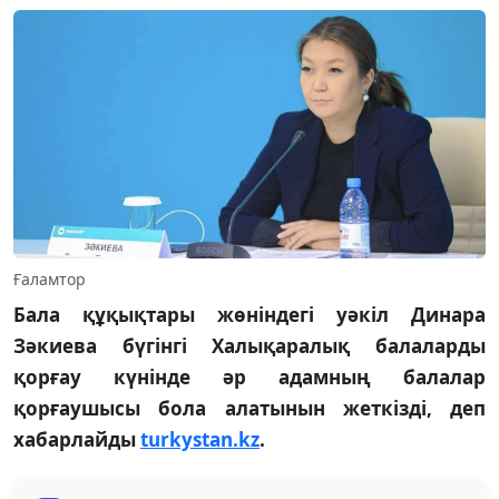
Ғаламтор
Бала құқықтары жөніндегі уәкіл Динара
Зәкиева бүгінгі Халықаралық балаларды
қорғау күнінде әр адамның балалар
қорғаушысы бола алатынын жеткізді, деп
хабарлайды
turkystan.kz
.