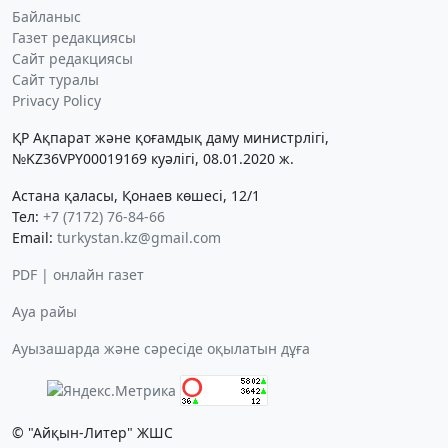
Байланыс
Газет редакциясы
Сайт редакциясы
Сайт туралы
Privacy Policy
ҚР Ақпарат және қоғамдық даму министрлігі,
№KZ36VPY00019169 куәлігі, 08.01.2020 ж.
Астана қаласы, Қонаев көшесі, 12/1
Тел:
+7 (7172) 76-84-66
Email:
turkystan.kz@gmail.com
PDF | онлайн газет
Ауа райы
Ауызашарда және сәресіде оқылатын дұға
© "Айқын-Литер" ЖШС