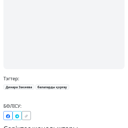
Тэгтер:
Динара Зәкиева
балаларды қорғау
БӨЛІСУ: