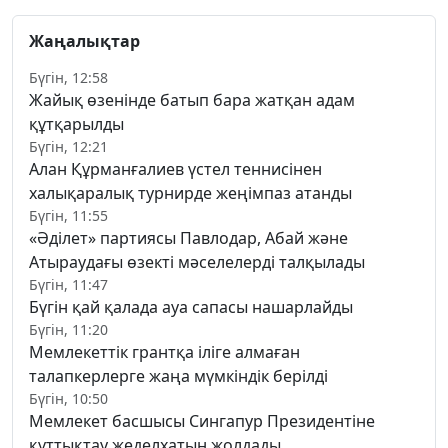
Жаңалықтар
Бүгін, 12:58
Жайық өзенінде батып бара жатқан адам
құтқарылды
Бүгін, 12:21
Алан Құрманғалиев үстел теннисінен
халықаралық турнирде жеңімпаз атанды
Бүгін, 11:55
«Әділет» партиясы Павлодар, Абай және
Атыраудағы өзекті мәселелерді талқылады
Бүгін, 11:47
Бүгін қай қалада ауа сапасы нашарлайды
Бүгін, 11:20
Мемлекеттік грантқа іліге алмаған
талапкерлерге жаңа мүмкіндік берілді
Бүгін, 10:50
Мемлекет басшысы Сингапур Президентіне
құттықтау жеделхатын жолдады