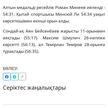
Алтын медальді ресейлік Роман Минеев иеленді -
54:31. Қытай спортшысы Минсюй Ли 54:34 уақыт
көрсеткішімен екінші орын алды.
Сондай-ақ Аян Бейсенбаев жарысты 11-орынмен
аяқтады (55:17). Максим Шмулич 26-нәтиже
көрсетті (56:13), ал Темірлан Теміров 28-орынға
тұрақтады (56:35).
БӨЛІСУ:
Серіктес жаңалықтары