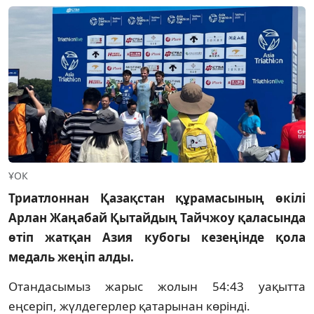
ҰОК
Триатлоннан Қазақстан құрамасының өкілі
Арлан Жаңабай Қытайдың Тайчжоу қаласында
өтіп жатқан Азия кубогы кезеңінде қола
медаль жеңіп алды.
Отандасымыз жарыс жолын 54:43 уақытта
еңсеріп, жүлдегерлер қатарынан көрінді.