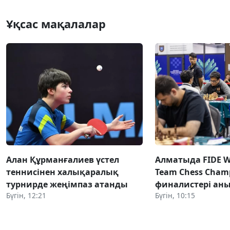
Ұқсас мақалалар
Алан Құрманғалиев үстел
Алматыда FIDE Wo
теннисінен халықаралық
Team Chess Champ
турнирде жеңімпаз атанды
финалистері ан
Бүгін, 12:21
Бүгін, 10:15