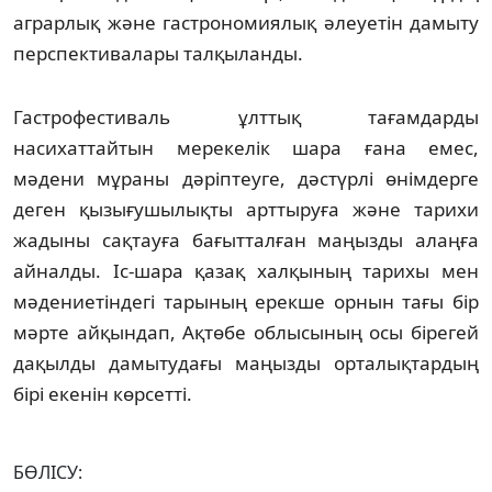
аграрлық және гастрономиялық әлеуетін дамыту
перспективалары талқыланды.
Гастрофестиваль ұлттық тағамдарды
насихаттайтын мерекелік шара ғана емес,
мәдени мұраны дәріптеуге, дәстүрлі өнімдерге
деген қызығушылықты арттыруға және тарихи
жадыны сақтауға бағытталған маңызды алаңға
айналды. Іс-шара қазақ халқының тарихы мен
мәдениетіндегі тарының ерекше орнын тағы бір
мәрте айқындап, Ақтөбе облысының осы бірегей
дақылды дамытудағы маңызды орталықтардың
бірі екенін көрсетті.
БӨЛІСУ: