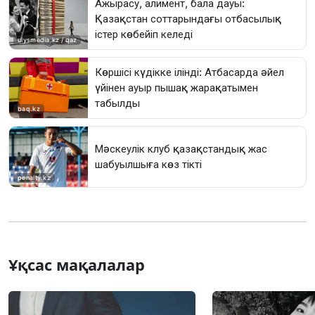
Ұқсас мақалалар