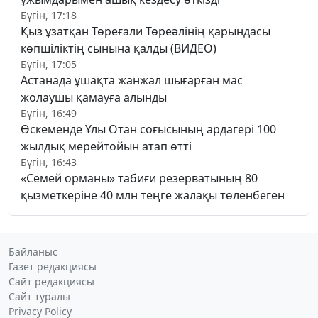
Бүгін, 17:18
Қыз ұзатқан Төреғали Төреәлінің қарындасы
көпшіліктің сынына қалды (ВИДЕО)
Бүгін, 17:05
Астанада ұшақта жанжал шығарған мас
жолаушы қамауға алынды
Бүгін, 16:49
Өскеменде Ұлы Отан соғысының ардагері 100
жылдық мерейтойын атап өтті
Бүгін, 16:43
«Семей орманы» табиғи резерватының 80
қызметкеріне 40 млн теңге жалақы төленбеген
Байланыс
Газет редакциясы
Сайт редакциясы
Сайт туралы
Privacy Policy