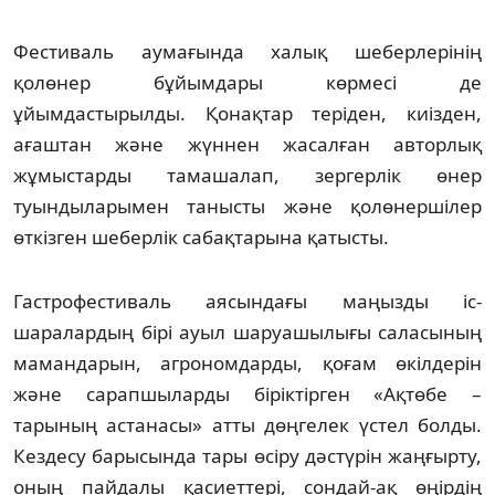
Фестиваль аумағында халық шеберлерінің
қолөнер бұйымдары көрмесі де
ұйымдастырылды. Қонақтар теріден, киізден,
ағаштан және жүннен жасалған авторлық
жұмыстарды тамашалап, зергерлік өнер
туындыларымен танысты және қолөнершілер
өткізген шеберлік сабақтарына қатысты.
Гастрофестиваль аясындағы маңызды іс-
шаралардың бірі ауыл шаруашылығы саласының
мамандарын, агрономдарды, қоғам өкілдерін
және сарапшыларды біріктірген «Ақтөбе –
тарының астанасы» атты дөңгелек үстел болды.
Кездесу барысында тары өсіру дәстүрін жаңғырту,
оның пайдалы қасиеттері, сондай-ақ өңірдің