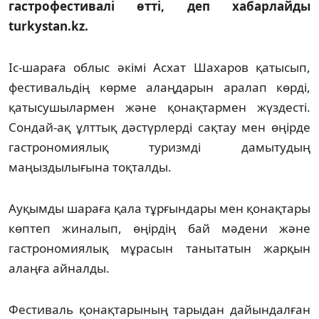
гастрофестивалі өтті, деп хабарлайды
turkystan.kz.
Іс-шараға облыс әкімі Асхат Шахаров қатысып,
фестивальдің көрме алаңдарын аралап көрді,
қатысушылармен және қонақтармен жүздесті.
Сондай-ақ ұлттық дәстүрлерді сақтау мен өңірде
гастрономиялық туризмді дамытудың
маңыздылығына тоқталды.
Ауқымды шараға қала тұрғындары мен қонақтары
көптеп жиналып, өңірдің бай мәдени және
гастрономиялық мұрасын танытатын жарқын
алаңға айналды.
Фестиваль қонақтарының тарыдан дайындалған