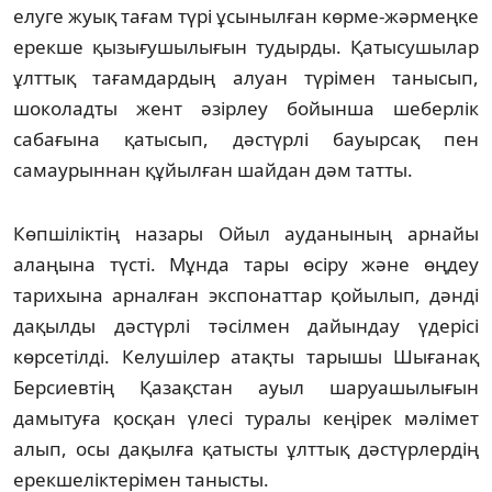
елуге жуық тағам түрі ұсынылған көрме-жәрмеңке
ерекше қызығушылығын тудырды. Қатысушылар
ұлттық тағамдардың алуан түрімен танысып,
шоколадты жент әзірлеу бойынша шеберлік
сабағына қатысып, дәстүрлі бауырсақ пен
самаурыннан құйылған шайдан дәм татты.
Көпшіліктің назары Ойыл ауданының арнайы
алаңына түсті. Мұнда тары өсіру және өңдеу
тарихына арналған экспонаттар қойылып, дәнді
дақылды дәстүрлі тәсілмен дайындау үдерісі
көрсетілді. Келушілер атақты тарышы Шығанақ
Берсиевтің Қазақстан ауыл шаруашылығын
дамытуға қосқан үлесі туралы кеңірек мәлімет
алып, осы дақылға қатысты ұлттық дәстүрлердің
ерекшеліктерімен танысты.