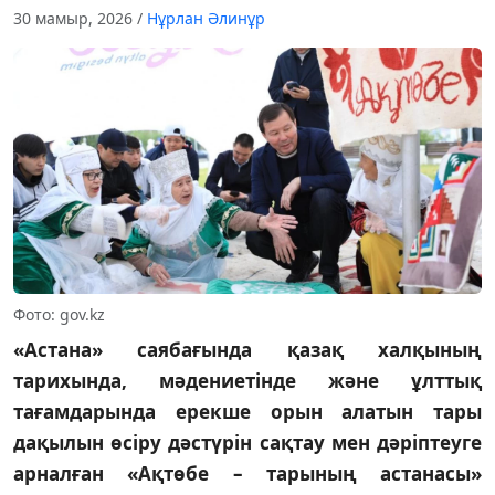
30 мамыр, 2026
/
Нұрлан Әлинұр
Фото: gov.kz
«Астана» саябағында қазақ халқының
тарихында, мәдениетінде және ұлттық
тағамдарында ерекше орын алатын тары
дақылын өсіру дәстүрін сақтау мен дәріптеуге
арналған «Ақтөбе – тарының астанасы»