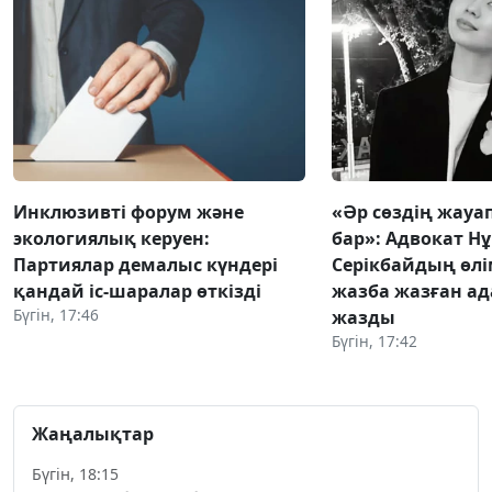
Инклюзивті форум және
«Әр сөздің жауап
экологиялық керуен:
бар»: Адвокат Н
Партиялар демалыс күндері
Серікбайдың өлі
қандай іс-шаралар өткізді
жазба жазған ад
Бүгін, 17:46
жазды
Бүгін, 17:42
Жаңалықтар
Бүгін, 18:15