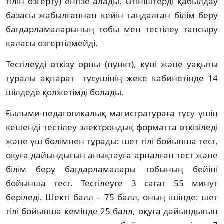
тілін өзгерту) енгізе алады. Өтініштерді қабылдау
базасы жабылғаннан кейін таңдалған білім беру
бағдарламаларының тобы мен тестілеу тапсыру
қаласы өзгертілмейді.
Тестілеуді өткізу орны (пункт), күні және уақыты
туралы ақпарат түсушінің жеке кабинетінде 14
шілдеде қолжетімді болады.
Ғылыми-педагогикалық магистратураға түсу үшін
кешенді тестілеу электрондық форматта өткізіледі
және үш бөлімнен тұрады: шет тілі бойынша тест,
оқуға дайындығын анықтауға арналған тест және
білім беру бағдарламалары тобының бейіні
бойынша тест. Тестілеуге 3 сағат 55 минут
беріледі. Шекті балл – 75 балл, оның ішінде: шет
тілі бойынша кемінде 25 балл, оқуға дайындығын