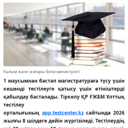
Ғылым және жоғары білім министрлігі
1 маусымнан бастап магистратураға түсу үшін
кешенді тестілеуге қатысу үшін өтініштерді
қабылдау басталады. Тіркелу ҚР ҒЖБМ Ұлттық
тестілеу
орталығының
app.testcenter.kz
сайтында 2026
жылғы 8 шілдеге дейін жүргізіледі. Тестілеудің