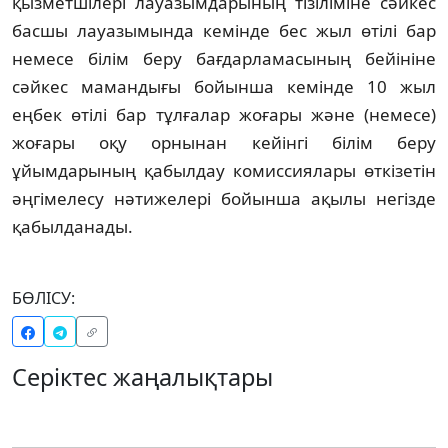
қызметшілері лауазымдарының тізіліміне сәйкес
басшы лауазымында кемінде бес жыл өтілі бар
немесе білім беру бағдарламасының бейініне
сәйкес мамандығы бойынша кемінде 10 жыл
еңбек өтілі бар тұлғалар жоғары және (немесе)
жоғары оқу орнынан кейінгі білім беру
ұйымдарының қабылдау комиссиялары өткізетін
әңгімелесу нәтижелері бойынша ақылы негізде
қабылданады.
БӨЛІСУ:
Серіктес жаңалықтары