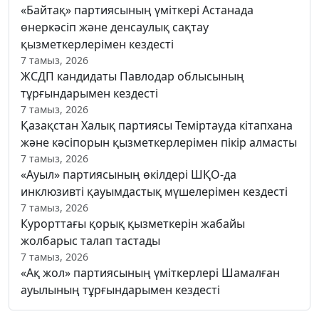
«Байтақ» партиясының үміткері Астанада
өнеркәсіп және денсаулық сақтау
қызметкерлерімен кездесті
7 тамыз, 2026
ЖСДП кандидаты Павлодар облысының
тұрғындарымен кездесті
7 тамыз, 2026
Қазақстан Халық партиясы Теміртауда кітапхана
және кәсіпорын қызметкерлерімен пікір алмасты
7 тамыз, 2026
«Ауыл» партиясының өкілдері ШҚО-да
инклюзивті қауымдастық мүшелерімен кездесті
7 тамыз, 2026
Курорттағы қорық қызметкерін жабайы
жолбарыс талап тастады
7 тамыз, 2026
«Ақ жол» партиясының үміткерлері Шамалған
ауылының тұрғындарымен кездесті