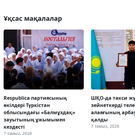
Ұқсас мақалалар
Respublica партиясының
ШҚО-да такси жү
өкілдері Түркістан
зейнеткерді тел
облысындағы «Балмұздақ»
алаяғының арба
зауытының ұжымымен
қалды
7 тамыз, 2026
кездесті
7 тамыз, 2026