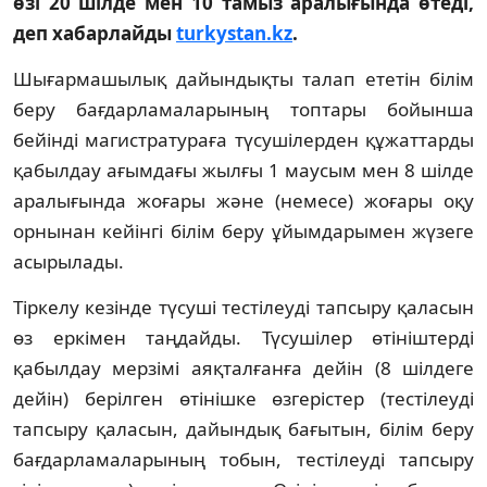
өзі 20 шілде мен 10 тамыз аралығында өтеді,
деп хабарлайды
turkystan.kz
.
Шығармашылық дайындықты талап ететін білім
беру бағдарламаларының топтары бойынша
бейінді магистратураға түсушілерден құжаттарды
қабылдау ағымдағы жылғы 1 маусым мен 8 шілде
аралығында жоғары және (немесе) жоғары оқу
орнынан кейінгі білім беру ұйымдарымен жүзеге
асырылады.
Тіркелу кезінде түсуші тестілеуді тапсыру қаласын
өз еркімен таңдайды. Түсушілер өтініштерді
қабылдау мерзімі аяқталғанға дейін (8 шілдеге
дейін) берілген өтінішке өзгерістер (тестілеуді
тапсыру қаласын, дайындық бағытын, білім беру
бағдарламаларының тобын, тестілеуді тапсыру