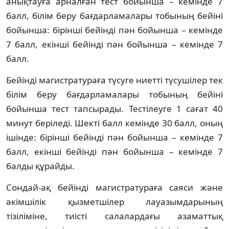
анықтауға арналған тест бойынша – кемінде 7
балл, білім беру бағдарламалары тобының бейіні
бойынша: бірінші бейінді пән бойынша – кемінде
7 балл, екінші бейінді пән бойынша – кемінде 7
балл.
Бейінді магистратураға түсуге ниетті түсушілер тек
білім беру бағдарламалары тобының бейіні
бойынша тест тапсырады. Тестілеуге 1 сағат 40
минут беріледі. Шекті балл кемінде 30 балл, оның
ішінде: бірінші бейінді пән бойынша – кемінде 7
балл, екінші бейінді пән бойынша – кемінде 7
балды құрайды.
Сондай-ақ бейінді магистратураға саяси және
әкімшілік қызметшілер лауазымдарының
тізіліміне, тиісті салалардағы азаматтық