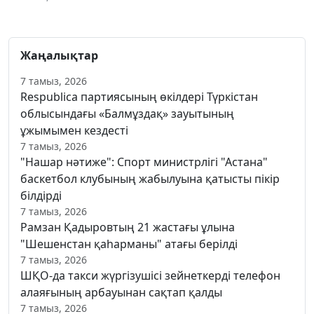
Жаңалықтар
7 тамыз, 2026
Respublica партиясының өкілдері Түркістан
облысындағы «Балмұздақ» зауытының
ұжымымен кездесті
7 тамыз, 2026
"Нашар нәтиже": Спорт министрлігі "Астана"
баскетбол клубының жабылуына қатысты пікір
білдірді
7 тамыз, 2026
Рамзан Қадыровтың 21 жастағы ұлына
"Шешенстан қаһарманы" атағы берілді
7 тамыз, 2026
ШҚО-да такси жүргізушісі зейнеткерді телефон
алаяғының арбауынан сақтап қалды
7 тамыз, 2026