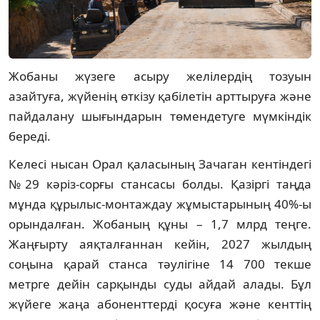
Жобаны жүзеге асыру желілердің тозуын
азайтуға, жүйенің өткізу қабілетін арттыруға және
пайдалану шығындарын төмендетуге мүмкіндік
береді.
Келесі нысан Орал қаласының Зачаган кентіндегі
№29 кәріз-сорғы стансасы болды. Қазіргі таңда
мұнда құрылыс-монтаждау жұмыстарының 40%-ы
орындалған. Жобаның құны – 1,7 млрд теңге.
Жаңғырту аяқталғаннан кейін, 2027 жылдың
соңына қарай станса тәулігіне 14 700 текше
метрге дейін сарқынды суды айдай алады. Бұл
жүйеге жаңа абоненттерді қосуға және кенттің