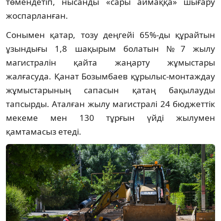
төмендетіп, нысанды «сары аймаққа» шығару
жоспарланған.
Сонымен қатар, тозу деңгейі 65%-ды құрайтын
ұзындығы 1,8 шақырым болатын №7 жылу
магистралін қайта жаңарту жұмыстары
жалғасуда. Қанат Бозымбаев құрылыс-монтаждау
жұмыстарының сапасын қатаң бақылауды
тапсырды. Аталған жылу магистралі 24 бюджеттік
мекеме мен 130 тұрғын үйді жылумен
қамтамасыз етеді.