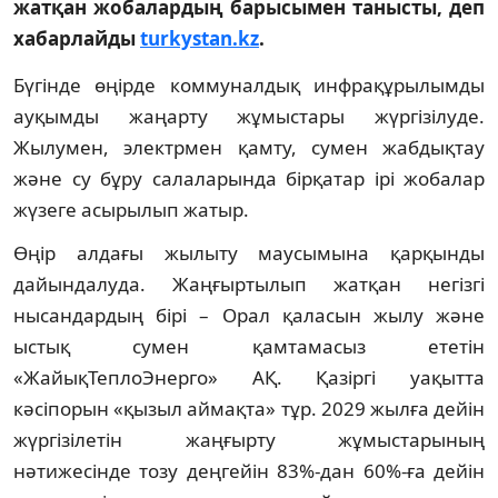
жатқан жобалардың барысымен танысты, деп
хабарлайды
turkystan.kz
.
Бүгінде өңірде коммуналдық инфрақұрылымды
ауқымды жаңарту жұмыстары жүргізілуде.
Жылумен, электрмен қамту, сумен жабдықтау
және су бұру салаларында бірқатар ірі жобалар
жүзеге асырылып жатыр.
Өңір алдағы жылыту маусымына қарқынды
дайындалуда. Жаңғыртылып жатқан негізгі
нысандардың бірі – Орал қаласын жылу және
ыстық сумен қамтамасыз ететін
«ЖайықТеплоЭнерго» АҚ. Қазіргі уақытта
кәсіпорын «қызыл аймақта» тұр. 2029 жылға дейін
жүргізілетін жаңғырту жұмыстарының
нәтижесінде тозу деңгейін 83%-дан 60%-ға дейін