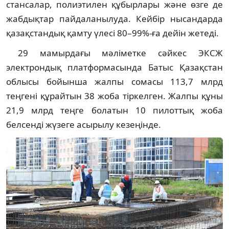
стансалар, полиэтилен құбырлары және өзге де
жабдықтар пайдаланылуда. Кейбір нысандарда
қазақстандық қамту үлесі 80–99%-ға дейін жетеді.
29 мамырдағы мәліметке сәйкес ЭКСЖ
электрондық платформасында Батыс Қазақстан
облысы бойынша жалпы сомасы 113,7 млрд
теңгені құрайтын 38 жоба тіркелген. Жалпы құны
21,9 млрд теңге болатын 10 пилоттық жоба
белсенді жүзеге асырылу кезеңінде.