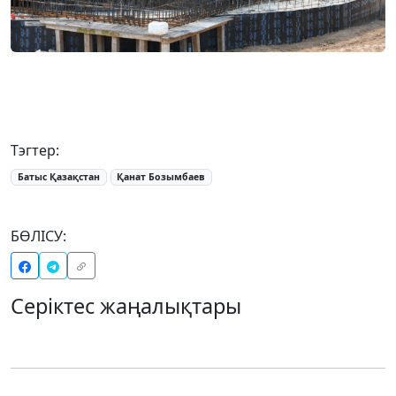
Тэгтер:
Батыс Қазақстан
Қанат Бозымбаев
БӨЛІСУ:
Серіктес жаңалықтары