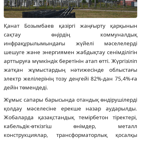
Қанат Бозымбаев қазіргі жаңғырту қарқынын
сақтау өңірдің коммуналдық
инфрақұрылымындағы жүйелі мәселелерді
шешуге және энергиямен жабдықтау сенімділігін
арттыруға мүмкіндік беретінін атап өтті. Жүргізіліп
жатқан жұмыстардың нәтижесінде облыстағы
электр желілерінің тозу деңгейі 82%-дан 75,4%-ға
дейін төмендеді.
Жұмыс сапары барысында отандық өндірушілерді
қолдау мәселесіне ерекше назар аударылды.
Жобаларда қазақстандық темірбетон тіректері,
кабельдік-өткізгіш өнімдер, металл
конструкциялар, трансформаторлық қосалқы