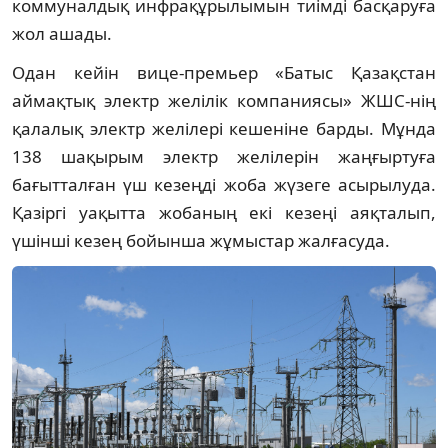
коммуналдық инфрақұрылымын тиімді басқаруға
жол ашады.
Одан кейін вице-премьер «Батыс Қазақстан
аймақтық электр желілік компаниясы» ЖШС-нің
қалалық электр желілері кешеніне барды. Мұнда
138 шақырым электр желілерін жаңғыртуға
бағытталған үш кезеңді жоба жүзеге асырылуда.
Қазіргі уақытта жобаның екі кезеңі аяқталып,
үшінші кезең бойынша жұмыстар жалғасуда.