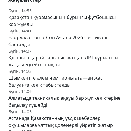
Жаңалықтар
Бүгін, 14:55
Қазақстан құрамасының бұрынғы футбошысы
көз жұмды
Бүгін, 14:41
Елордада Comic Con Astana 2026 фестивалі
басталды
Бүгін, 14:37
Қосшыға қарай салынып жатқан ЛРТ құрылысы
жаңа деңгейге шықты
Бүгін, 14:23
Шымкентте әлем чемпионы атанған жас
балуанға көлік табысталды
Бүгін, 14:06
Алматыда техникалық ақауы бар жүк көліктеріне
бақылау күшейді
Бүгін, 14:03
Астанада Қазақстанның үздік шеберлері
оқушыларға ұлттық қолөнерді үйретіп жатыр