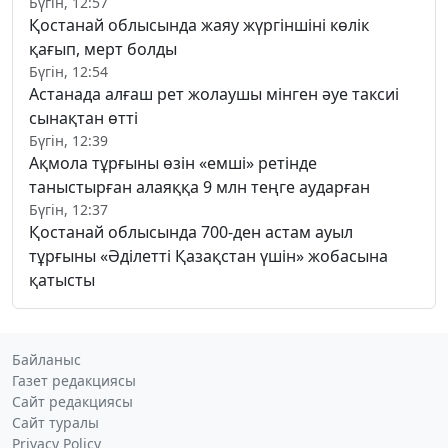
Бүгін, 12:57
Қостанай облысында жаяу жүргіншіні көлік
қағып, мерт болды
Бүгін, 12:54
Астанада алғаш рет жолаушы мінген әуе таксиі
сынақтан өтті
Бүгін, 12:39
Ақмола тұрғыны өзін «емші» ретінде
таныстырған алаяққа 9 млн теңге аударған
Бүгін, 12:37
Қостанай облысында 700-ден астам ауыл
тұрғыны «Әділетті Қазақстан үшін» жобасына
қатысты
Байланыс
Газет редакциясы
Сайт редакциясы
Сайт туралы
Privacy Policy