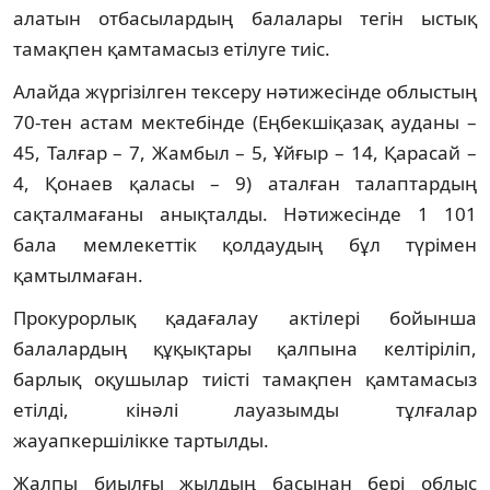
алатын отбасылардың балалары тегін ыстық
тамақпен қамтамасыз етілуге тиіс.
Алайда жүргізілген тексеру нәтижесінде облыстың
70-тен астам мектебінде (Еңбекшіқазақ ауданы –
45, Талғар – 7, Жамбыл – 5, Ұйғыр – 14, Қарасай –
4, Қонаев қаласы – 9) аталған талаптардың
сақталмағаны анықталды. Нәтижесінде 1 101
бала мемлекеттік қолдаудың бұл түрімен
қамтылмаған.
Прокурорлық қадағалау актілері бойынша
балалардың құқықтары қалпына келтіріліп,
барлық оқушылар тиісті тамақпен қамтамасыз
етілді, кінәлі лауазымды тұлғалар
жауапкершілікке тартылды.
Жалпы биылғы жылдың басынан бері облыс