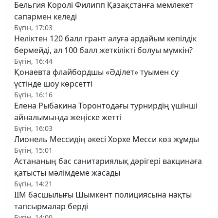
Бельгия Королі Филипп Қазақстанға мемлекет
сапармен келеді
Бүгін, 17:03
Неліктен 120 балл грант алуға әрдайым кепілдік
бермейді, ал 100 балл жеткілікті болуы мүмкін?
Бүгін, 16:44
Қонаевта флайбордшы «Әділет» туымен су
үстінде шоу көрсетті
Бүгін, 16:16
Елена Рыбакина Торонтодағы турнирдің үшінші
айналымында жеңіске жетті
Бүгін, 16:03
Лионель Мессидің әкесі Хорхе Месси көз жұмды
Бүгін, 15:01
Астананың бас санитариялық дәрігері вакцинаға
қатысты мәлімдеме жасады
Бүгін, 14:21
ІІМ басшылығы Шымкент полициясына нақты
тапсырмалар берді
Бүгін, 14:00