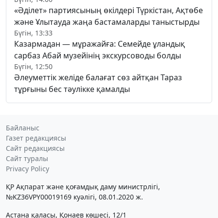
«Әділет» партиясының өкілдері Түркістан, Ақтөбе
және Ұлытауда жаңа бастамаларды таныстырды
Бүгін, 13:33
Казармадан — мұражайға: Семейде ұландық
сарбаз Абай музейінің экскурсоводы болды
Бүгін, 12:50
Әлеуметтік желіде балағат сөз айтқан Тараз
тұрғыны бес тәулікке қамалды
Байланыс
Газет редакциясы
Сайт редакциясы
Сайт туралы
Privacy Policy
ҚР Ақпарат және қоғамдық даму министрлігі,
№KZ36VPY00019169 куәлігі, 08.01.2020 ж.
Астана қаласы, Қонаев көшесі, 12/1