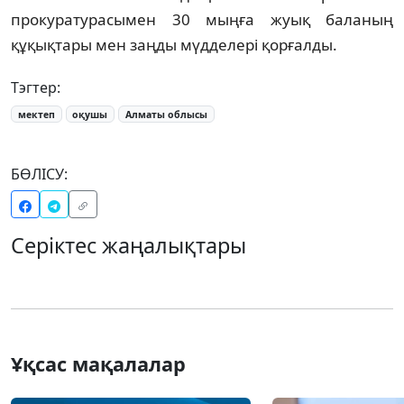
прокуратурасымен 30 мыңға жуық баланың
құқықтары мен заңды мүдделері қорғалды.
Тэгтер:
мектеп
оқушы
Алматы облысы
БӨЛІСУ:
Серіктес жаңалықтары
Ұқсас мақалалар