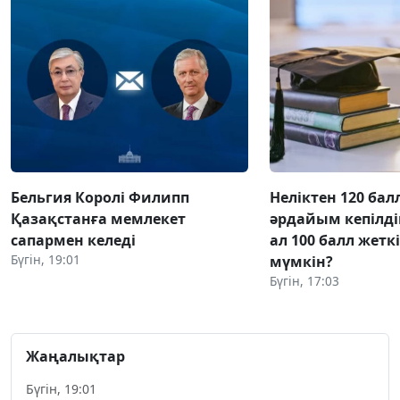
Бельгия Королі Филипп
Неліктен 120 бал
Қазақстанға мемлекет
әрдайым кепілді
сапармен келеді
ал 100 балл жетк
Бүгін, 19:01
мүмкін?
Бүгін, 17:03
Жаңалықтар
Бүгін, 19:01