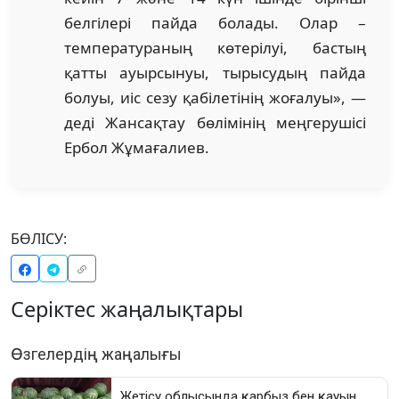
белгілері пайда болады. Олар –
температураның көтерілуі, бастың
қатты ауырсынуы, тырысудың пайда
болуы, иіс сезу қабілетінің жоғалуы», —
деді Жансақтау бөлімінің меңгерушісі
Ербол Жұмағалиев.
БӨЛІСУ:
Серіктес жаңалықтары