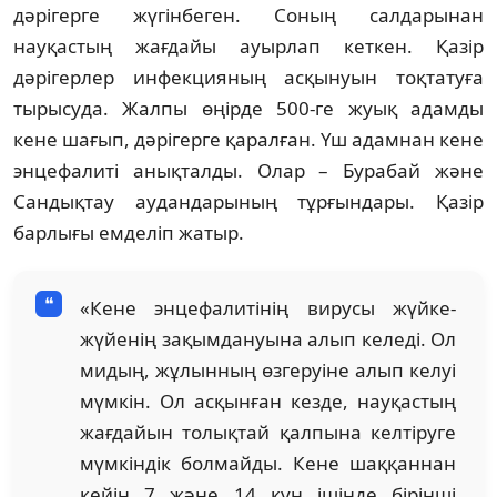
дәрігерге жүгінбеген. Соның салдарынан
науқастың жағдайы ауырлап кеткен. Қазір
дәрігерлер инфекцияның асқынуын тоқтатуға
тырысуда. Жалпы өңірде 500-ге жуық адамды
кене шағып, дәрігерге қаралған. Үш адамнан кене
энцефалиті анықталды. Олар – Бурабай және
Сандықтау аудандарының тұрғындары. Қазір
барлығы емделіп жатыр.
«Кене энцефалитінің вирусы жүйке-
жүйенің зақымдануына алып келеді. Ол
мидың, жұлынның өзгеруіне алып келуі
мүмкін. Ол асқынған кезде, науқастың
жағдайын толықтай қалпына келтіруге
мүмкіндік болмайды. Кене шаққаннан
кейін 7 және 14 күн ішінде бірінші