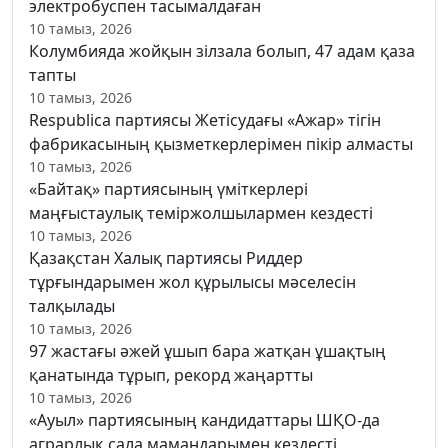
электробуспен тасымалдаған
10 тамыз, 2026
Колумбияда жойқын зілзала болып, 47 адам қаза
тапты
10 тамыз, 2026
Respublica партиясы Жетісудағы «Ажар» тігін
фабрикасының қызметкерлерімен пікір алмасты
10 тамыз, 2026
«Байтақ» партиясының үміткерлері
маңғыстаулық теміржолшылармен кездесті
10 тамыз, 2026
Қазақстан Халық партиясы Риддер
тұрғындарымен жол құрылысы мәселесін
талқылады
10 тамыз, 2026
97 жастағы әжей ұшып бара жатқан ұшақтың
қанатында тұрып, рекорд жаңартты
10 тамыз, 2026
«Ауыл» партиясының кандидаттары ШҚО-да
аграрлық сала мамандарымен кездесті