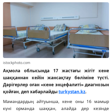
istockphoto.com
Ақмола облысында 17 жастағы жігіт кене
шаққаннан кейін жансақтау бөліміне түсті.
Дәрігерлер оған «кене энцефалиті» диагнозын
қойған, деп хабарлайды
turkystan.kz
.
Мамандардың айтуынша, кене оны 16 мамыр
күні орманда шаққан, алайда дер кезінде