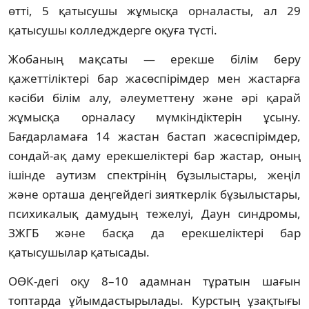
өтті, 5 қатысушы жұмысқа орналасты, ал 29
қатысушы колледждерге оқуға түсті.
Жобаның мақсаты — ерекше білім беру
қажеттіліктері бар жасөспірімдер мен жастарға
кәсіби білім алу, әлеуметтену және әрі қарай
жұмысқа орналасу мүмкіндіктерін ұсыну.
Бағдарламаға 14 жастан бастап жасөспірімдер,
сондай-ақ даму ерекшеліктері бар жастар, оның
ішінде аутизм спектрінің бұзылыстары, жеңіл
және орташа деңгейдегі зияткерлік бұзылыстары,
психикалық дамудың тежелуі, Даун синдромы,
ЗЖГБ және басқа да ерекшеліктері бар
қатысушылар қатысады.
ОӨК-дегі оқу 8–10 адамнан тұратын шағын
топтарда ұйымдастырылады. Курстың ұзақтығы