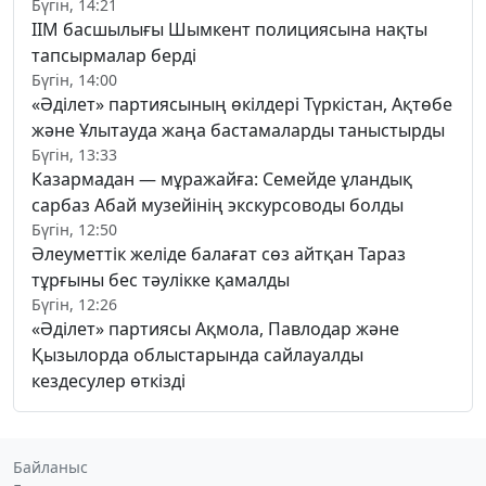
Бүгін, 14:21
ІІМ басшылығы Шымкент полициясына нақты
тапсырмалар берді
Бүгін, 14:00
«Әділет» партиясының өкілдері Түркістан, Ақтөбе
және Ұлытауда жаңа бастамаларды таныстырды
Бүгін, 13:33
Казармадан — мұражайға: Семейде ұландық
сарбаз Абай музейінің экскурсоводы болды
Бүгін, 12:50
Әлеуметтік желіде балағат сөз айтқан Тараз
тұрғыны бес тәулікке қамалды
Бүгін, 12:26
«Әділет» партиясы Ақмола, Павлодар және
Қызылорда облыстарында сайлауалды
кездесулер өткізді
Байланыс