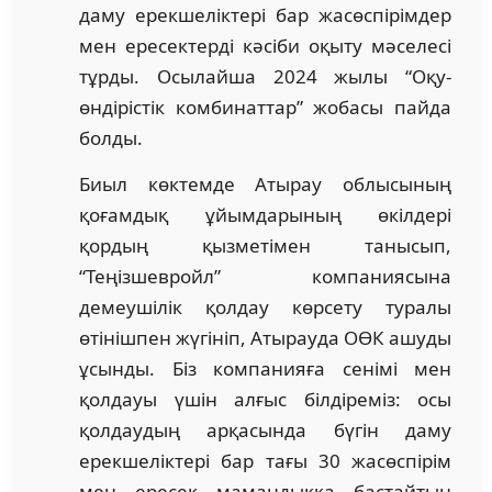
даму ерекшеліктері бар жасөспірімдер
мен ересектерді кәсіби оқыту мәселесі
тұрды. Осылайша 2024 жылы “Оқу-
өндірістік комбинаттар” жобасы пайда
болды.
Биыл көктемде Атырау облысының
қоғамдық ұйымдарының өкілдері
қордың қызметімен танысып,
“Теңізшевройл” компаниясына
демеушілік қолдау көрсету туралы
өтінішпен жүгініп, Атырауда ОӨК ашуды
ұсынды. Біз компанияға сенімі мен
қолдауы үшін алғыс білдіреміз: осы
қолдаудың арқасында бүгін даму
ерекшеліктері бар тағы 30 жасөспірім
мен ересек мамандыққа бастайтын