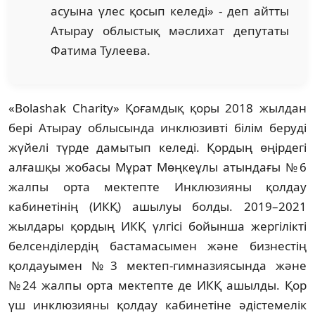
асуына үлес қосып келеді» - деп айтты
Атырау облыстық мәслихат депутаты
Фатима Тулеева.
«Bolashak Charity» Қоғамдық қоры 2018 жылдан
бері Атырау облысында инклюзивті білім беруді
жүйелі түрде дамытып келеді. Қордың өңірдегі
алғашқы жобасы Мұрат Мөңкеұлы атындағы №6
жалпы орта мектепте Инклюзияны қолдау
кабинетінің (ИКҚ) ашылуы болды. 2019–2021
жылдары қордың ИКҚ үлгісі бойынша жергілікті
белсенділердің бастамасымен және бизнестің
қолдауымен №3 мектеп-гимназиясында және
№24 жалпы орта мектепте де ИКҚ ашылды. Қор
үш инклюзияны қолдау кабинетіне әдістемелік