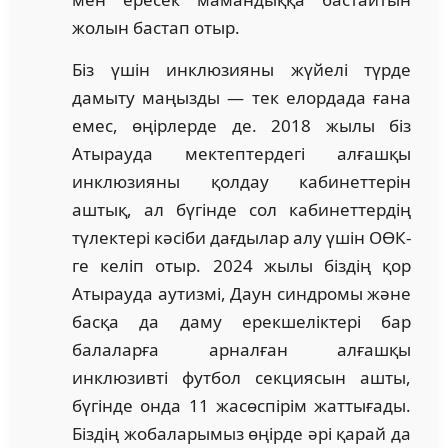
жолын бастап отыр.
Біз үшін инклюзияны жүйелі түрде
дамыту маңызды — тек елордада ғана
емес, өңірлерде де. 2018 жылы біз
Атырауда мектептердегі алғашқы
инклюзияны қолдау кабинеттерін
аштық, ал бүгінде сол кабинеттердің
түлектері кәсіби дағдылар алу үшін ОӨК-
ге келіп отыр. 2024 жылы біздің қор
Атырауда аутизмі, Даун синдромы және
басқа да даму ерекшеліктері бар
балаларға арналған алғашқы
инклюзивті футбол секциясын ашты,
бүгінде онда 11 жасөспірім жаттығады.
Біздің жобаларымыз өңірде әрі қарай да