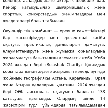
қолөнер, аспаздық және актерлік шеберлік бар.
Кейбір қатысушылар шығармашылық және
спорттық конкурстардың жеңімпаздары мен
жүлдегерлері болып табылады.
Оқу-өндірістік комбинат — ерекше қажеттіліктері
бар жасөспірімдер мен ересектерді кәсіби
оқытуға, практикалық дағдыларын дамытуға,
әлеуметтендіруге және жұмысқа орналасуына
жәрдемдесуге бағытталған әлеуметтік жоба. Жоба
2024 жылдан бері «Bolashak Charity» Қоғамдық
қоры тарапынан жүзеге асырылып келеді. Бүгінде
жобаның географиясы Астана, Қарағанды, Орал
және Атырау қалаларын қамтиды. 2024 жылдан
бері ОӨК аясындағы оқытумен барлығы 133
қатысушы қамтылды. Олардың ішінде 14
жасөспірім түрлі ұйымдарда тағылымдамадан