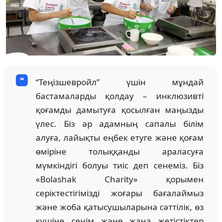
“Теңізшевройл” үшін мұндай
бастамаларды қолдау – инклюзивті
қоғамды дамытуға қосылған маңызды
үлес. Біз әр адамның сапалы білім
алуға, лайықты еңбек етуге және қоғам
өміріне толыққанды араласуға
мүмкіндігі болуы тиіс деп сенеміз. Біз
«Bolashak Charity» қорымен
серіктестігімізді жоғары бағалаймыз
және жоба қатысушыларына сәттілік, өз
күшіне сенім және жаңа жетістіктер