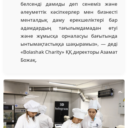
белсенді дамиды деп сенеміз және
әлеуметтік кәсіпкерлер мен бизнесті
менталдық даму ерекшеліктері бар
адамдардың тағылымдамадан өтуі
және жұмысқа орналасуы бағытында
ынтымақтастыққа шақырамыз», — деді
«Bolashak Charity» ҚҚ директоры Азамат
Божақ.