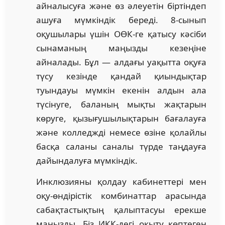
айналысуға және өз әлеуетін біртіндеп
ашуға мүмкіндік береді. 8-сынып
оқушылары үшін ОӨК-ге қатысу кәсіби
сынаманың маңызды кезеңіне
айналады. Бұл — алдағы уақытта оқуға
түсу кезінде қандай қиындықтар
туындауы мүмкін екенін алдын ала
түсінуге, баланың мықты жақтарын
көруге, қызығушылықтарын бағалауға
және колледжді немесе өзіне қолайлы
басқа саланы саналы түрде таңдауға
дайындалуға мүмкіндік.
Инклюзияны қолдау кабинеттері мен
оқу-өндірістік комбинаттар арасында
сабақтастықтың қалыптасуы ерекше
маңызды. Біз ИКҚ-дегі оқыту көптеген