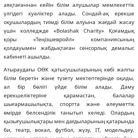
аяқтағаннан кейін білім алушылар мемлекеттік
үлгідегі куәліктер алады. Сондай-ақ ерекше
оқушылардың тиімді білім алуына жағдай жасау
үшін колледжде «Bolashak Charity» Қоғамдық
қоры «Теңізшевройл» компаниясының
қолдауымен жабдықтаған сенсорлық демалыс
кабинеті ашылды.
Атыраудағы ОӨК қатысушыларының көбі жалпы
білім беретін және түзету мектептерінде оқиды,
ал бір бөлігі үйде білім алады. Даму
ерекшеліктеріне қарамастан, балалар
шығармашылықта, спортта және әлеуметтік
өмірде белсенділік танытып келеді. Олардың
қызығушылықтары мен дағдыларының қатарында
би, театр, вокал, футбол, жүзу, IT, модельдеу,