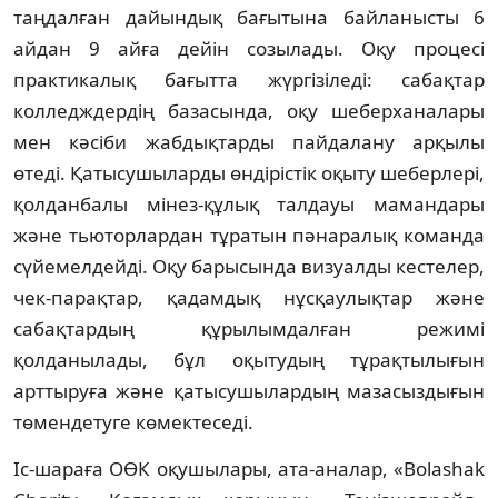
таңдалған дайындық бағытына байланысты 6
айдан 9 айға дейін созылады. Оқу процесі
практикалық бағытта жүргізіледі: сабақтар
колледждердің базасында, оқу шеберханалары
мен кәсіби жабдықтарды пайдалану арқылы
өтеді. Қатысушыларды өндірістік оқыту шеберлері,
қолданбалы мінез-құлық талдауы мамандары
және тьюторлардан тұратын пәнаралық команда
сүйемелдейді. Оқу барысында визуалды кестелер,
чек-парақтар, қадамдық нұсқаулықтар және
сабақтардың құрылымдалған режимі
қолданылады, бұл оқытудың тұрақтылығын
арттыруға және қатысушылардың мазасыздығын
төмендетуге көмектеседі.
Іс-шараға ОӨК оқушылары, ата-аналар, «Bolashak