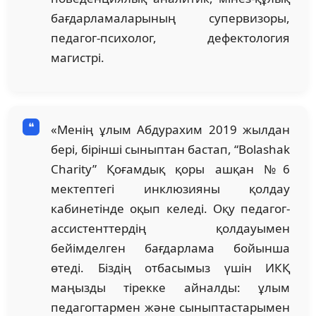
бағдарламаларының супервизоры,
педагог-психолог, дефектология
магистрі.
«Менің ұлым Абдурахим 2019 жылдан
бері, бірінші сыныптан бастап, “Bolashak
Charity” Қоғамдық қоры ашқан №6
мектептегі инклюзияны қолдау
кабинетінде оқып келеді. Оқу педагог-
ассистенттердің қолдауымен
бейімделген бағдарлама бойынша
өтеді. Біздің отбасымыз үшін ИКҚ
маңызды тірекке айналды: ұлым
педагогтармен және сыныптастарымен