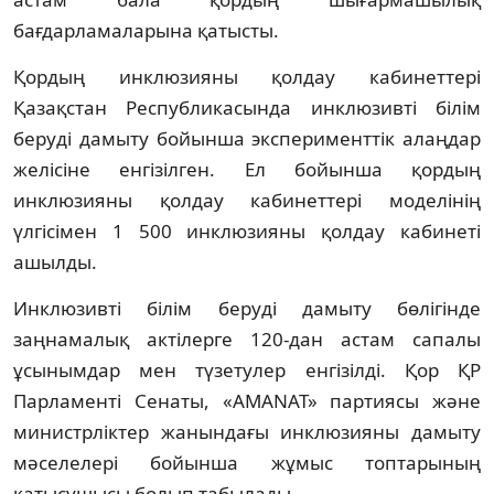
бағдарламаларына қатысты.
Қордың инклюзияны қолдау кабинеттері
Қазақстан Республикасында инклюзивті білім
беруді дамыту бойынша эксперименттік алаңдар
желісіне енгізілген. Ел бойынша қордың
инклюзияны қолдау кабинеттері моделінің
үлгісімен 1 500 инклюзияны қолдау кабинеті
ашылды.
Инклюзивті білім беруді дамыту бөлігінде
заңнамалық актілерге 120-дан астам сапалы
ұсынымдар мен түзетулер енгізілді. Қор ҚР
Парламенті Сенаты, «AMANAT» партиясы және
министрліктер жанындағы инклюзияны дамыту
мәселелері бойынша жұмыс топтарының
қатысушысы болып табылады.