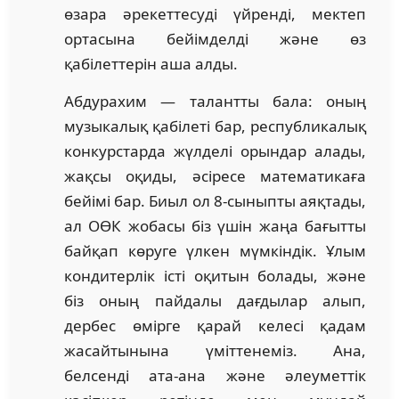
өзара әрекеттесуді үйренді, мектеп
ортасына бейімделді және өз
қабілеттерін аша алды.
Абдурахим — талантты бала: оның
музыкалық қабілеті бар, республикалық
конкурстарда жүлделі орындар алады,
жақсы оқиды, әсіресе математикаға
бейімі бар. Биыл ол 8-сыныпты аяқтады,
ал ОӨК жобасы біз үшін жаңа бағытты
байқап көруге үлкен мүмкіндік. Ұлым
кондитерлік істі оқитын болады, және
біз оның пайдалы дағдылар алып,
дербес өмірге қарай келесі қадам
жасайтынына үміттенеміз. Ана,
белсенді ата-ана және әлеуметтік