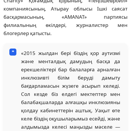
Charity» Қоғамдық қорының, «Теңізшевройл»
компаниясының, Атырау облысы Ішкі саясат
басқармасының, «AMANAT» партиясы
филиалының өкілдері, журналистер мен
блогерлер қатысты.
«2015 жылдан бері біздің қор аутизмі
және менталдық дамудың басқа да
ерекшеліктері бар балаларға арналған
инклюзивті білім беруді дамыту
бағдарламасын жүзеге асырып келеді.
Сол кезде біз елдегі мектептер мен
балабақшаларда алғашқы инклюзияны
қолдау кабинеттерін аштық. Уақыт өте
келе біздің оқушыларымыз есейді, және
алдымызда келесі маңызды мәселе —