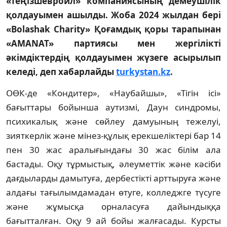
«Теңізшевройл» компаниясының демеушілік
қолдауымен ашылды. Жоба 2024 жылдан бері
«Bolashak Charity» Қоғамдық қоры тарапынан
«AMANAT» партиясы мен жергілікті
әкімдіктердің қолдауымен жүзеге асырылып
келеді, деп хабарлайды
turkystan.kz
.
ОӨК-де «Кондитер», «Наубайшы», «Тігін ісі»
бағыттары бойынша аутизмі, Даун синдромы,
психикалық және сөйлеу дамуының тежелуі,
зияткерлік және мінез-құлық ерекшеліктері бар 14
пен 30 жас аралығындағы 30 жас білім ала
бастады. Оқу тұрмыстық, әлеуметтік және кәсіби
дағдыларды дамытуға, дербестікті арттыруға және
алдағы тағылымдамадан өтуге, колледжге түсуге
және жұмысқа орналасуға дайындыққа
бағытталған. Оқу 9 ай бойы жалғасады. Курсты