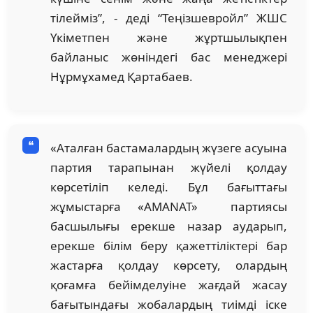
тілейміз”, - деді “Теңізшевройл” ЖШС
Үкіметпен және жұртшылықпен
байланыс жөніндегі бас менеджері
Нұрмұхамед Қартабаев.
«Аталған бастамалардың жүзеге асуына
партия тарапынан жүйелі қолдау
көрсетіліп келеді. Бұл бағыттағы
жұмыстарға «AMANAT» партиясы
басшылығы ерекше назар аударып,
ерекше білім беру қажеттіліктері бар
жастарға қолдау көрсету, олардың
қоғамға бейімделуіне жағдай жасау
бағытындағы жобалардың тиімді іске