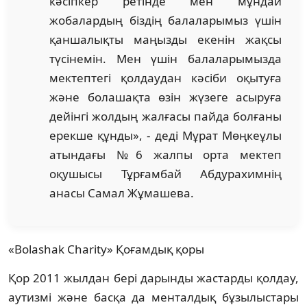
кәсіпкер ретінде мен мұндай
жобалардың біздің балаларымыз үшін
қаншалықты маңызды екенін жақсы
түсінемін. Мен үшін балаларымызда
мектептегі қолдаудан кәсіби оқытуға
және болашақта өзін жүзеге асыруға
дейінгі жолдың жалғасы пайда болғаны
ерекше құнды», - деді Мұрат Мөңкеұлы
атындағы №6 жалпы орта мектеп
оқушысы Тұрғамбай Абдурахимнің
анасы Самал Жұмашева.
«Bolashak Charity» Қоғамдық қоры
Қор 2011 жылдан бері дарынды жастарды қолдау,
аутизмі және басқа да менталдық бұзылыстары