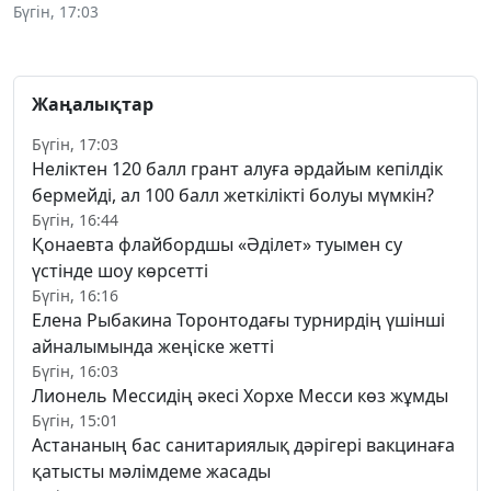
Бүгін, 17:03
Жаңалықтар
Бүгін, 17:03
Неліктен 120 балл грант алуға әрдайым кепілдік
бермейді, ал 100 балл жеткілікті болуы мүмкін?
Бүгін, 16:44
Қонаевта флайбордшы «Әділет» туымен су
үстінде шоу көрсетті
Бүгін, 16:16
Елена Рыбакина Торонтодағы турнирдің үшінші
айналымында жеңіске жетті
Бүгін, 16:03
Лионель Мессидің әкесі Хорхе Месси көз жұмды
Бүгін, 15:01
Астананың бас санитариялық дәрігері вакцинаға
қатысты мәлімдеме жасады