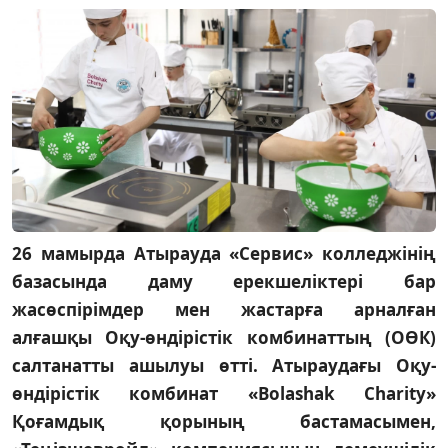
26 мамырда Атырауда «Сервис» колледжінің
базасында даму ерекшеліктері бар
жасөспірімдер мен жастарға арналған
алғашқы Оқу-өндірістік комбинаттың (ОӨК)
салтанатты ашылуы өтті. Атыраудағы Оқу-
өндірістік комбинат «Bolashak Charity»
Қоғамдық қорының бастамасымен,