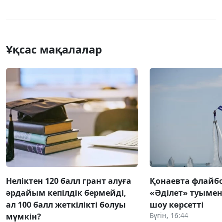
Ұқсас мақалалар
Неліктен 120 балл грант алуға
Қонаевта флай
әрдайым кепілдік бермейді,
«Әділет» туымен 
ал 100 балл жеткілікті болуы
шоу көрсетті
Бүгін, 16:44
мүмкін?