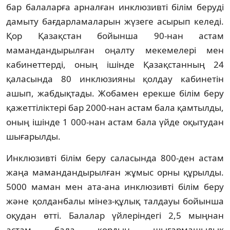
бар балаларға арналған инклюзивті білім беруді
дамыту бағдарламаларын жүзеге асырып келеді.
Қор Қазақстан бойынша 90-нан астам
мамандандырылған оңалту мекемелері мен
кабинеттерді, оның ішінде Қазақстанның 24
қаласында 80 инклюзияны қолдау кабинетін
ашып, жабдықтады. Жобамен ерекше білім беру
қажеттіліктері бар 2000-нан астам бала қамтылды,
оның ішінде 1 000-нан астам бала үйде оқытудан
шығарылды.
Инклюзивті білім беру саласында 800-ден астам
жаңа мамандандырылған жұмыс орны құрылды.
5000 маман мен ата-ана инклюзивті білім беру
және қолданбалы мінез-құлық талдауы бойынша
оқудан өтті. Балалар үйлеріндегі 2,5 мыңнан
астам бала қордың шығармашылық