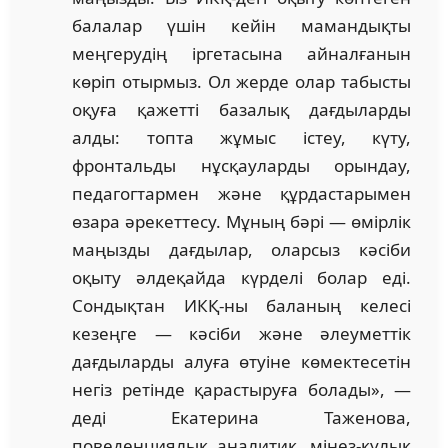
балалар үшін кейін мамандықты
меңгерудің іргетасына айналғанын
көріп отырмыз. Ол жерде олар табысты
оқуға қажетті базалық дағдыларды
алды: топта жұмыс істеу, күту,
фронтальды нұсқауларды орындау,
педагогтармен және құрдастарымен
өзара әрекеттесу. Мұның бәрі — өмірлік
маңызды дағдылар, оларсыз кәсіби
оқыту әлдеқайда күрделі болар еді.
Сондықтан ИКҚ-ны баланың келесі
кезеңге — кәсіби және әлеуметтік
дағдыларды алуға өтуіне көмектесетін
негіз ретінде қарастыруға болады», —
деді Екатерина Таженова,
поведенциялық аналитик, мінез-құлық