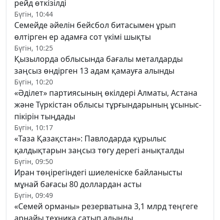
рейд өткізілді
Бүгін, 10:44
Семейде әйелін бейсбол битасымен ұрып
өлтірген ер адамға сот үкімі шықты
Бүгін, 10:25
Қызылорда облысында бағалы металдарды
заңсыз өндірген 13 адам қамауға алынды
Бүгін, 10:20
«Әділет» партиясының өкілдері Алматы, Астана
және Түркістан облысы тұрғындарының ұсыныс-
пікірін тыңдады
Бүгін, 10:17
«Таза Қазақстан»: Павлодарда құрылыс
қалдықтарын заңсыз төгу дерегі анықталды
Бүгін, 09:50
Иран төңірегіндегі шиеленіске байланысты
мұнай бағасы 80 доллардан асты
Бүгін, 09:49
«Семей орманы» резерватына 3,1 млрд теңгеге
арнайы техника сатып алынды