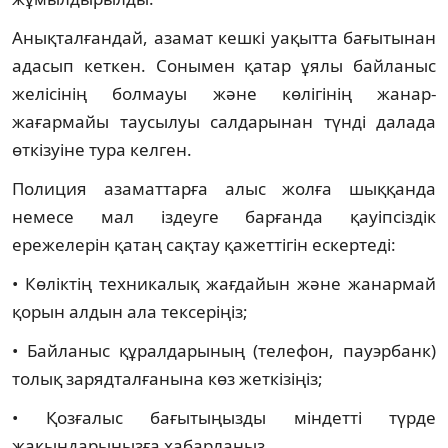
Анықталғандай, азамат кешкі уақытта бағытынан
адасып кеткен. Сонымен қатар ұялы байланыс
желісінің болмауы және көлігінің жанар-
жағармайы таусылуы салдарынан түнді далада
өткізуіне тура келген.
Полиция азаматтарға алыс жолға шыққанда
немесе мал іздеуге барғанда қауіпсіздік
ережелерін қатаң сақтау қажеттігін ескертеді:
• Көліктің техникалық жағдайын және жанармай
қорын алдын ала тексеріңіз;
• Байланыс құралдарының (телефон, пауэрбанк)
толық зарядталғанына көз жеткізіңіз;
• Қозғалыс бағытыңызды міндетті түрде
жақындарыңызға хабарлаңыз.