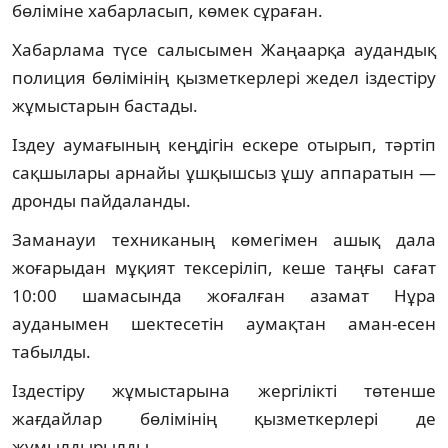
бөліміне хабарласып, көмек сұраған.
Хабарлама түсе салысымен Жаңаарқа аудандық
полиция бөлімінің қызметкерлері жедел іздестіру
жұмыстарын бастады.
Іздеу аумағының кеңдігін ескере отырып, тәртіп
сақшылары арнайы ұшқышсыз ұшу аппаратын —
дронды пайдаланды.
Заманауи техниканың көмегімен ашық дала
жоғарыдан мұқият тексеріліп, кеше таңғы сағат
10:00 шамасында жоғалған азамат Нұра
ауданымен шектесетін аумақтан аман-есен
табылды.
Іздестіру жұмыстарына жергілікті төтенше
жағдайлар бөлімінің қызметкерлері де
жұмылдырылды.