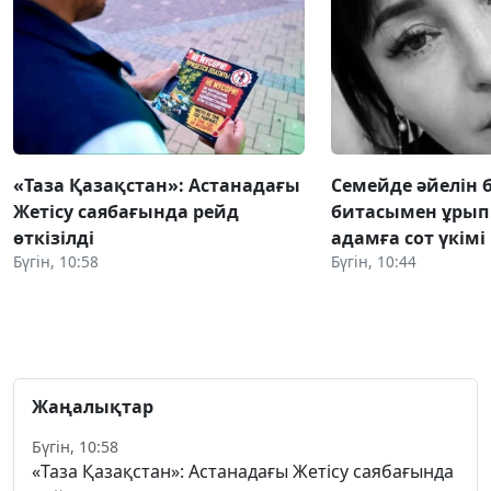
«Таза Қазақстан»: Астанадағы
Семейде әйелін 
Жетісу саябағында рейд
битасымен ұрып 
өткізілді
адамға сот үкім
Бүгін, 10:58
Бүгін, 10:44
Жаңалықтар
Бүгін, 10:58
«Таза Қазақстан»: Астанадағы Жетісу саябағында