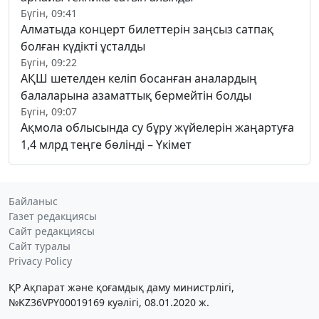
Бүгін, 09:41
Алматыда концерт билеттерін заңсыз сатпақ
болған күдікті ұсталды
Бүгін, 09:22
АҚШ шетелден келіп босанған аналардың
балаларына азаматтық бермейтін болды
Бүгін, 09:07
Ақмола облысында су бұру жүйелерін жаңартуға
1,4 млрд теңге бөлінді – Үкімет
Байланыс
Газет редакциясы
Сайт редакциясы
Сайт туралы
Privacy Policy
ҚР Ақпарат және қоғамдық даму министрлігі,
№KZ36VPY00019169 куәлігі, 08.01.2020 ж.