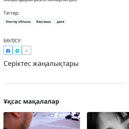
Тэгтер:
Ұлытау облысы
бақташы
дала
БӨЛІСУ:
Серіктес жаңалықтары
Ұқсас мақалалар