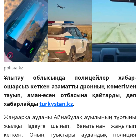
polisia.kz
Ұлытау облысында полицейлер хабар-
ошарсыз кеткен азаматты дронның көмегімен
тауып, аман-есен отбасына қайтарды, деп
хабарлайды
turkystan.kz
.
Жаңаарқа ауданы Айнабұлақ ауылының тұрғыны
жылқы іздеуге шығып, бағытынан жаңылып
кеткен. Оның туыстары аудандық полиция