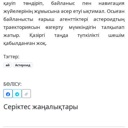
қауіп төндіріп, байланыс пен навигация
жүйелерінің жұмысына әсер етуі ықтимал. Осыған
байланысты ғарыш агенттіктері астероидтың
траекториясын өзгерту мүмкіндігін талқылап
жатыр. Қазіргі таңда түпкілікті шешім
қабылданған жоқ.
Тэгтер:
ай
Астероид
БӨЛІСУ:
Серіктес жаңалықтары