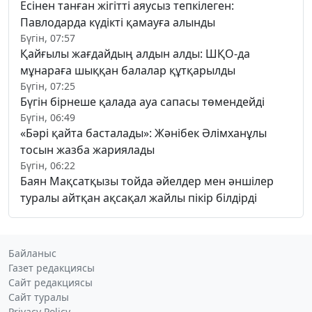
Есінен танған жігітті аяусыз тепкілеген:
Павлодарда күдікті қамауға алынды
Бүгін, 07:57
Қайғылы жағдайдың алдын алды: ШҚО-да
мұнараға шыққан балалар құтқарылды
Бүгін, 07:25
Бүгін бірнеше қалада ауа сапасы төмендейді
Бүгін, 06:49
«Бәрі қайта басталады»: Жәнібек Әлімханұлы
тосын жазба жариялады
Бүгін, 06:22
Баян Мақсатқызы тойда әйелдер мен әншілер
туралы айтқан ақсақал жайлы пікір білдірді
Байланыс
Газет редакциясы
Сайт редакциясы
Сайт туралы
Privacy Policy