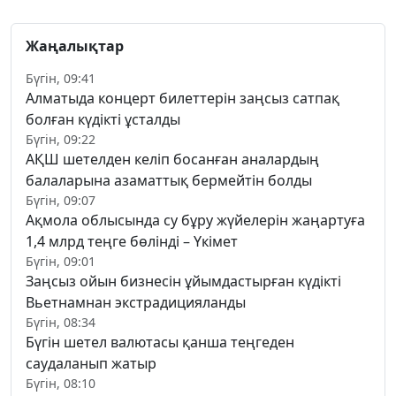
Жаңалықтар
Бүгін, 09:41
Алматыда концерт билеттерін заңсыз сатпақ
болған күдікті ұсталды
Бүгін, 09:22
АҚШ шетелден келіп босанған аналардың
балаларына азаматтық бермейтін болды
Бүгін, 09:07
Ақмола облысында су бұру жүйелерін жаңартуға
1,4 млрд теңге бөлінді – Үкімет
Бүгін, 09:01
Заңсыз ойын бизнесін ұйымдастырған күдікті
Вьетнамнан экстрадицияланды
Бүгін, 08:34
Бүгін шетел валютасы қанша теңгеден
саудаланып жатыр
Бүгін, 08:10