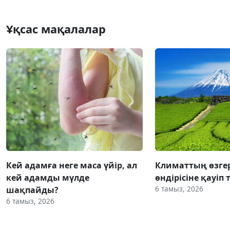
Ұқсас мақалалар
Кей адамға неге маса үйір, ал
Климаттың өзгер
кей адамды мүлде
өндірісіне қауіп 
6 тамыз, 2026
шақпайды?
6 тамыз, 2026