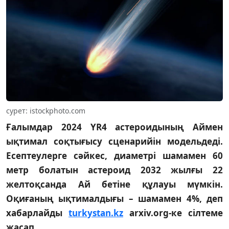
сурет: istockphoto.com
Ғалымдар 2024 YR4 астероидының Аймен
ықтимал соқтығысу сценарийін модельдеді.
Есептеулерге сәйкес, диаметрі шамамен 60
метр болатын астероид 2032 жылғы 22
желтоқсанда Ай бетіне құлауы мүмкін.
Оқиғаның ықтималдығы – шамамен 4%, деп
хабарлайды
turkystan.kz
arxiv.org-ке сілтеме
жасап.