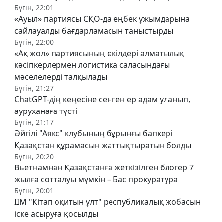
Бүгін, 22:01
«Ауыл» партиясы СҚО-да еңбек ұжымдарына
сайлауалды бағдарламасын таныстырды
Бүгін, 22:00
«Ақ жол» партиясының өкілдері алматылық
кәсіпкерлермен логистика саласындағы
мәселелерді талқылады
Бүгін, 21:27
ChatGPT-дің кеңесіне сенген ер адам уланып,
ауруханаға түсті
Бүгін, 21:17
Әйгілі "Аякс" клубының бұрынғы бапкері
Қазақстан құрамасын жаттықтыратын болды
Бүгін, 20:20
Вьетнамнан Қазақстанға жеткізілген блогер 7
жылға сотталуы мүмкін – Бас прокуратура
Бүгін, 20:01
ІІМ "Кітап оқитын ұлт" республикалық жобасын
іске асыруға қосылды