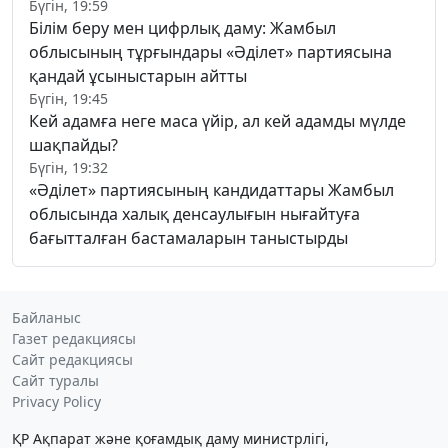
Бүгін, 19:59
Білім беру мен цифрлық даму: Жамбыл
облысының тұрғындары «Әділет» партиясына
қандай ұсыныстарын айтты
Бүгін, 19:45
Кей адамға неге маса үйір, ал кей адамды мүлде
шақпайды?
Бүгін, 19:32
«Әділет» партиясының кандидаттары Жамбыл
облысында халық денсаулығын нығайтуға
бағытталған бастамаларын таныстырды
Байланыс
Газет редакциясы
Сайт редакциясы
Сайт туралы
Privacy Policy
ҚР Ақпарат және қоғамдық даму министрлігі,