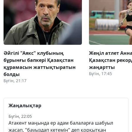
Әйгілі "Аякс" клубының
Жеңіл атлет Анн
бұрынғы бапкері Қазақстан
Қазақстан реко
құрамасын жаттықтыратын
жаңартты
Бүгін, 17:45
болды
Бүгін, 21:17
Жаңалықтар
Бүгін, 22:05
Атакент маңында ер адам балаларға шабуыл
жасап, "бауыздап кетемін" деп қорқытқан