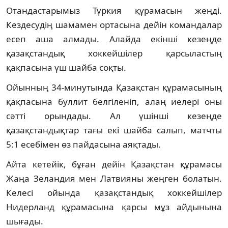
Отандастарымыз Түркия құрамасын жеңді.
Кездесудің шамамен ортасына дейін командалар
есеп аша алмады. Алайда екінші кезеңде
қазақстандық хоккейшілер қарсыластың
қақпасына үш шайба соқты.
Ойынның 34-минутында Қазақстан құрамасының
қақпасына буллит белгіленіп, алаң иелері оны
сәтті орындады. Ал үшінші кезеңде
қазақстандықтар тағы екі шайба салып, матчты
5:1 есебімен өз пайдасына аяқтады.
Айта кетейік, бұған дейін Қазақстан құрамасы
Жаңа Зеландия мен Латвияны жеңген болатын.
Келесі ойында қазақстандық хоккейшілер
Нидерланд құрамасына қарсы мұз айдынына
шығады.