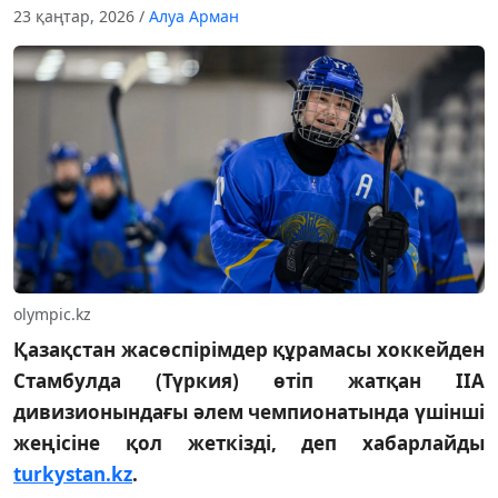
23 қаңтар, 2026
/
Алуа Арман
olympic.kz
Қазақстан жасөспірімдер құрамасы хоккейден
Стамбулда (Түркия) өтіп жатқан IIA
дивизионындағы әлем чемпионатында үшінші
жеңісіне қол жеткізді, деп хабарлайды
turkystan.kz
.