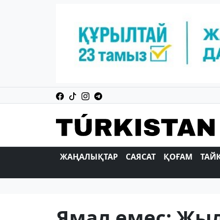
ЖАҢАЛЫҚТАР
САЯСАТ
ҚОҒАМ
ТАЙ
Ямал емес: Жыл