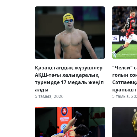
Қазақстандық жүзушілер
"Челси" 
АҚШ-тағы халықаралық
голын со
турнирде 17 медаль жеңіп
Сәтпаевқ
алды
қуанышт
5 тамыз, 2026
5 тамыз, 20