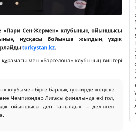
е «Пари Сен-Жермен» клубының ойыншысы
ғының нұсқасы бойынша жылдың үздік
барлайды
turkystan.kz
.
 құрамасы мен «Барселона» клубының вингері
» клубымен бірге барлық турнирде жеңіске
 және Чемпиондар Лигасы финалында екі гол,
здік ойыншысы деп танылды», – делінген
а.