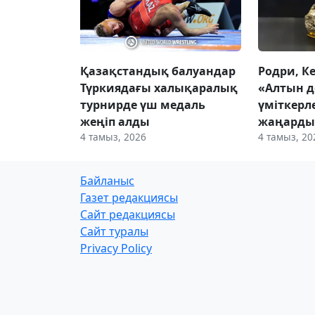
Қазақстандық балуандар
Родри, К
Түркиядағы халықаралық
«Алтын д
турнирде үш медаль
үміткерл
жеңіп алды
жаңард
4 тамыз, 2026
4 тамыз, 20
Байланыс
Газет редакциясы
Сайт редакциясы
Сайт туралы
Privacy Policy