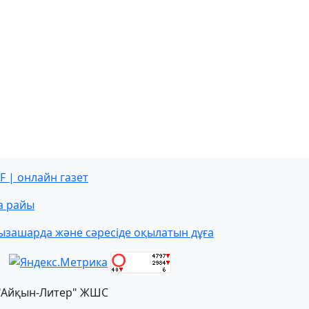
F | онлайн газет
а райы
ызашарда және сәресіде оқылатын дұға
"Айқын-Литер" ЖШС