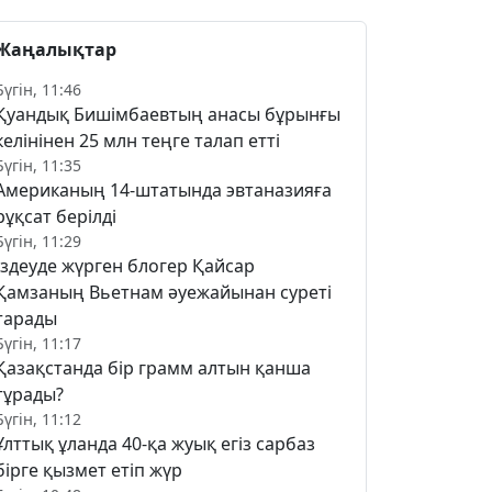
Жаңалықтар
Бүгін, 11:46
Қуандық Бишімбаевтың анасы бұрынғы
келінінен 25 млн теңге талап етті
Бүгін, 11:35
Американың 14-штатында эвтаназияға
рұқсат берілді
Бүгін, 11:29
Іздеуде жүрген блогер Қайсар
Қамзаның Вьетнам әуежайынан суреті
тарады
Бүгін, 11:17
Қазақстанда бір грамм алтын қанша
тұрады?
Бүгін, 11:12
Ұлттық ұланда 40-қа жуық егіз сарбаз
бірге қызмет етіп жүр