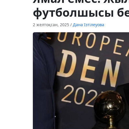
футболшысы бе
2 желтоқсан, 2025
/
Дана Ізтілеуова