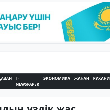
ҚАЗАН
T-
ЭКОНОМИКА
ЖАҺАН
РУХАНИ
NEWSPAPER
дың үздік жас