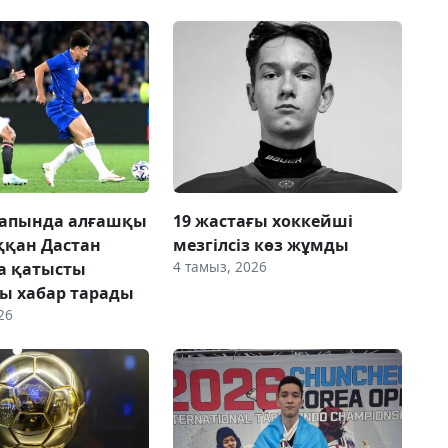
сапында алғашқы
19 жастағы хоккейші
ққан Дастан
мезгілсіз көз жұмды
4 тамыз, 2026
а қатысты
ы хабар тарады
26