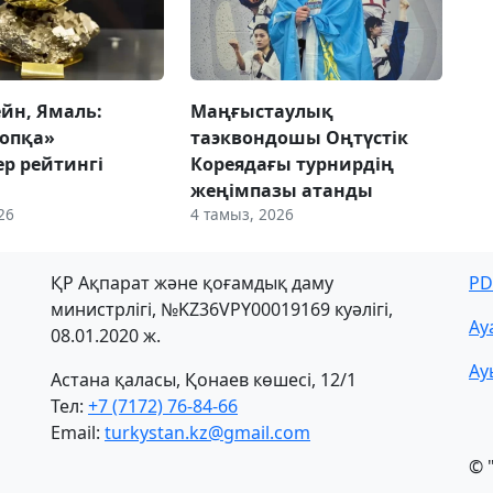
ейн, Ямаль:
Маңғыстаулық
опқа»
таэквондошы Оңтүстік
ер рейтингі
Кореядағы турнирдің
ы
жеңімпазы атанды
26
4 тамыз, 2026
ҚР Ақпарат және қоғамдық даму
PD
министрлігі, №KZ36VPY00019169 куәлігі,
Ау
08.01.2020 ж.
Ау
Астана қаласы, Қонаев көшесі, 12/1
Тел:
+7 (7172) 76-84-66
Email:
turkystan.kz@gmail.com
© 