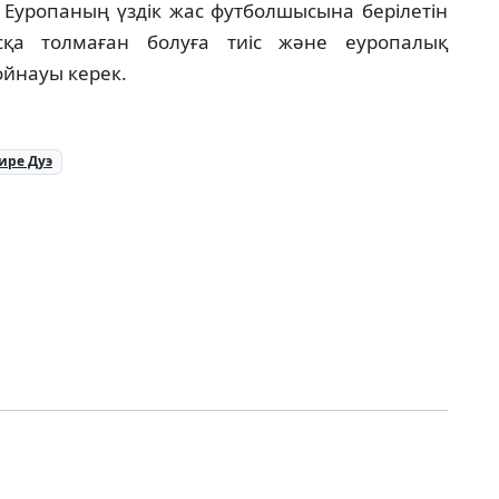
н Еуропаның үздік жас футболшысына берілетін
қа толмаған болуға тиіс және еуропалық
йнауы керек.
ире Дуэ