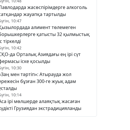
Бүгін, 10:48
Павлодарда жасөспірімдерге алкоголь
сатқандар жауапқа тартылды
Бүгін, 10:47
Қызылордада алимент төлемеген
борышкерлерге қатысты 32 қылмыстық
іс тіркелді
Бүгін, 10:42
СҚО-да Орталық Азиядағы ең ірі сүт
фермасы іске қосылды
Бүгін, 10:30
«Заң мен тәртіп»: Атырауда жол
ережесін бұзған 300-ге жуық адам
ұсталды
Бүгін, 10:14
Аса ірі мөлшерде алаяқтық жасаған
күдікті Грузиядан экстрадицияланды