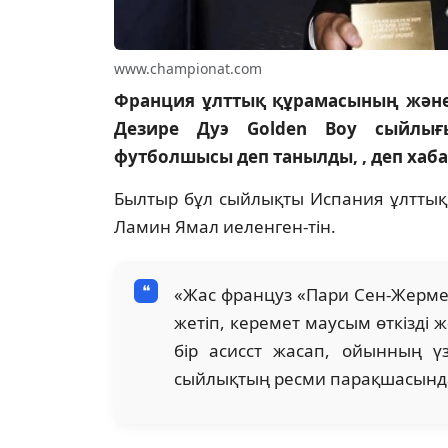
www.championat.com
Франция ұлттық құрамасының жән
Дезире Дуэ Golden Boy сыйлы
футболшысы деп танылды, , деп ха
Былтыр бұл сыйлықты Испания ұлттық
Ламин Ямал иеленген-тін.
«Жас француз «Пари Сен-Жермен
жетіп, керемет маусым өткізді
бір асисст жасап, ойынның ү
сыйлықтың ресми парақшасынд