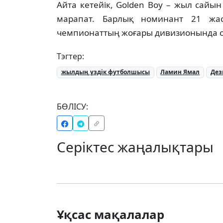
Айта кетейік, Golden Boy – жыл сайы
марапат. Барлық номинант 21 жас
чемпионаттың жоғары дивизионында о
Тэгтер:
жылдың үздік футболшысы
Ламин Ямал
Дез
БӨЛІСУ:
Серіктес жаңалықтары
Ұқсас мақалалар