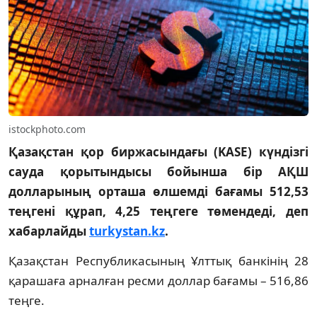
istockphoto.com
Қазақстан қор биржасындағы (KASE) күндізгі
сауда қорытындысы бойынша бір АҚШ
долларының орташа өлшемді бағамы 512,53
теңгені құрап, 4,25 теңгеге төмендеді, деп
хабарлайды
turkystan.kz
.
Қазақстан Республикасының Ұлттық банкінің 28
қарашаға арналған ресми доллар бағамы – 516,86
теңге.