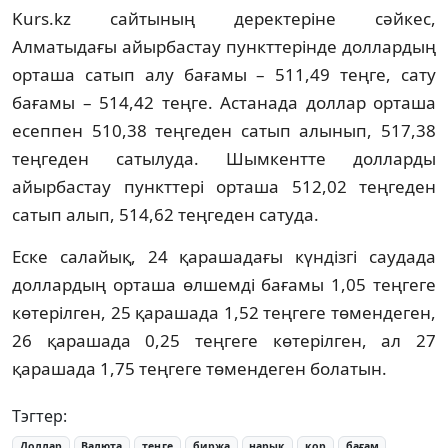
Kurs.kz сайтының деректеріне сәйкес,
Алматыдағы айырбастау пункттерінде доллардың
орташа сатып алу бағамы – 511,49 теңге, сату
бағамы – 514,42 теңге. Астанада доллар орташа
есеппен 510,38 теңгеден сатып алынып, 517,38
теңгеден сатылуда. Шымкентте долларды
айырбастау пункттері орташа 512,02 теңгеден
сатып алып, 514,62 теңгеден сатуда.
Еске салайық, 24 қарашадағы күндізгі саудада
доллардың орташа өлшемді бағамы 1,05 теңгеге
көтерілген, 25 қарашада 1,52 теңгеге төмендеген,
26 қарашада 0,25 теңгеге көтерілген, ал 27
қарашада 1,75 теңгеге төмендеген болатын.
Тэгтер:
Доллар
Валюта
теңге
биржа
нарық
қор
бағам