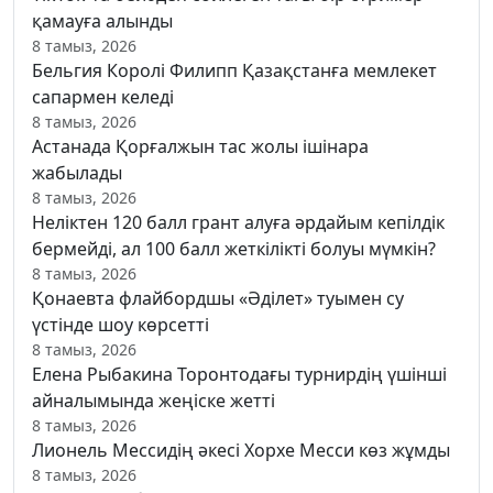
қамауға алынды
8 тамыз, 2026
Бельгия Королі Филипп Қазақстанға мемлекет
сапармен келеді
8 тамыз, 2026
Астанада Қорғалжын тас жолы ішінара
жабылады
8 тамыз, 2026
Неліктен 120 балл грант алуға әрдайым кепілдік
бермейді, ал 100 балл жеткілікті болуы мүмкін?
8 тамыз, 2026
Қонаевта флайбордшы «Әділет» туымен су
үстінде шоу көрсетті
8 тамыз, 2026
Елена Рыбакина Торонтодағы турнирдің үшінші
айналымында жеңіске жетті
8 тамыз, 2026
Лионель Мессидің әкесі Хорхе Месси көз жұмды
8 тамыз, 2026