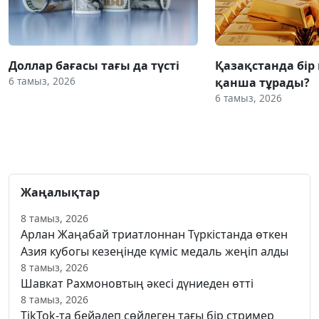
Доллар бағасы тағы да түсті
Қазақстанда бір
6 тамыз, 2026
қанша тұрады?
6 тамыз, 2026
Жаңалықтар
8 тамыз, 2026
Арлан Жаңабай триатлоннан Түркістанда өткен
Азия кубогы кезеңінде күміс медаль жеңіп алды
8 тамыз, 2026
Шавкат Рахмоновтың әкесі дүниеден өтті
8 тамыз, 2026
TikTok-та бейәдеп сөйлеген тағы бір стример