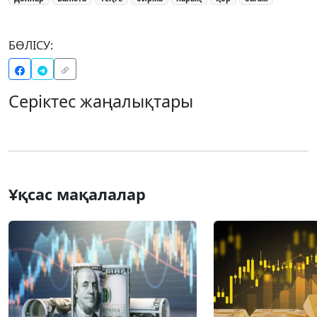
БӨЛІСУ:
Серіктес жаңалықтары
Ұқсас мақалалар