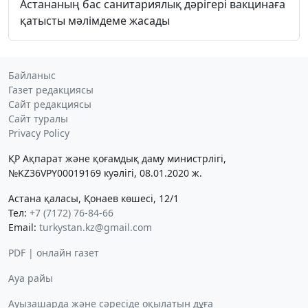
Астананың бас санитариялық дәрігері вакцинаға
қатысты мәлімдеме жасады
Байланыс
Газет редакциясы
Сайт редакциясы
Сайт туралы
Privacy Policy
ҚР Ақпарат және қоғамдық даму министрлігі,
№KZ36VPY00019169 куәлігі, 08.01.2020 ж.
Астана қаласы, Қонаев көшесі, 12/1
Тел:
+7 (7172) 76-84-66
Email:
turkystan.kz@gmail.com
PDF | онлайн газет
Ауа райы
Ауызашарда және сәресіде оқылатын дұға