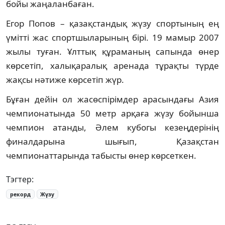
бойы жаңаланбаған.
Егор Попов – қазақстандық жүзу спортының ең
үмітті жас спортшыларының бірі. 19 мамыр 2007
жылы туған. Ұлттық құраманың сапында өнер
көрсетіп, халықаралық аренада тұрақты түрде
жақсы нәтиже көрсетіп жүр.
Бұған дейін ол жасөспірімдер арасындағы Азия
чемпионатында 50 метр арқаға жүзу бойынша
чемпион атанды, Әлем кубогы кезеңдерінің
финалдарына шығып, Қазақстан
чемпионаттарында табысты өнер көрсеткен.
Тэгтер:
рекорд
Жүзу