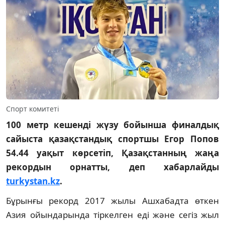
Спорт комитеті
100 метр кешенді жүзу бойынша финалдық
сайыста қазақстандық спортшы Егор Попов
54.44 уақыт көрсетіп, Қазақстанның жаңа
рекордын орнатты, деп хабарлайды
turkystan.kz
.
Бұрынғы рекорд 2017 жылы Ашхабадта өткен
Азия ойындарында тіркелген еді және сегіз жыл