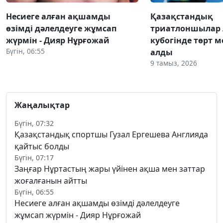
Несиеге алған ақшамды
Қазақстандық
өзімді дәлелдеуге жұмсап
триатлоншылар 
жүрмін - Дияр Нұрғожай
кубогінде төрт 
Бүгін, 06:55
алды
9 тамыз, 2026
Жаңалықтар
Бүгін, 07:32
Қазақстандық спортшы Гузал Ергешева Англияда
қайтыс болды
Бүгін, 07:17
Заңғар Нұртастың жары үйінен ақша мен заттар
жоғалғанын айтты
Бүгін, 06:55
Несиеге алған ақшамды өзімді дәлелдеуге
жұмсап жүрмін - Дияр Нұрғожай