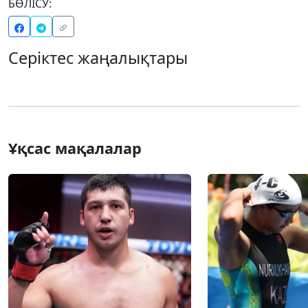
БӨЛІСУ:
Серіктес жаңалықтары
Ұқсас мақалалар