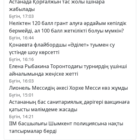
Астанада Қорғалжын тас жолы ішінара
жабылады
Бүгін, 17:03
Неліктен 120 балл грант алуға әрдайым кепілдік
бермейді, ал 100 балл жеткілікті болуы мүмкін?
Бүгін, 16:44
Қонаевта флайбордшы «Әділет» туымен су
үстінде шоу көрсетті
Бүгін, 16:16
Елена Рыбакина Торонтодағы турнирдің үшінші
айналымында жеңіске жетті
Бүгін, 16:03
Лионель Мессидің әкесі Хорхе Месси көз жұмды
Бүгін, 15:01
Астананың бас санитариялық дәрігері вакцинаға
қатысты мәлімдеме жасады
Бүгін, 14:21
ІІМ басшылығы Шымкент полициясына нақты
тапсырмалар берді