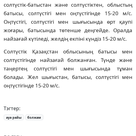
солтүстік-батыстан және солтүстіктен, облыстың
батысы, солтүстігі мен оңтүстігінде 15-20 м/с.
Оңтүстігі, солтүстігі мен шығысында өрт қаупі
жоғары, батысында төтенше деңгейде. Оралда
найзағай күтіледі, желдің екпіні күндіз 15-20 м/с.
Солтүстік Қазақстан облысының батысы мен
солтүстігінде найзағай болжанған. Түнде және
таңертең солтүстігі мен шығысында тұман
болады. Жел шығыстан, батысы, солтүстігі мен
оңтүстігінде 15-20 м/с.
Тэгтер:
ауа райы
болжам