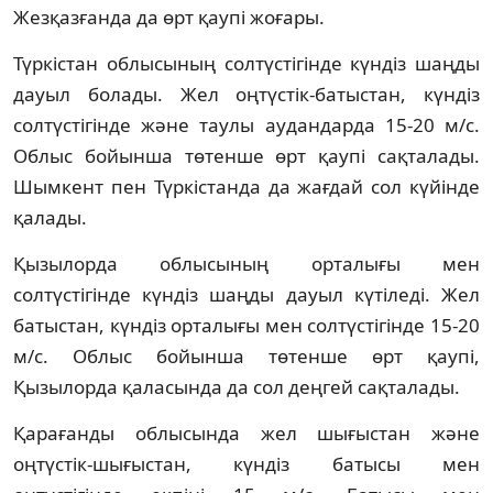
Жезқазғанда да өрт қаупі жоғары.
Түркістан облысының солтүстігінде күндіз шаңды
дауыл болады. Жел оңтүстік-батыстан, күндіз
солтүстігінде және таулы аудандарда 15-20 м/с.
Облыс бойынша төтенше өрт қаупі сақталады.
Шымкент пен Түркістанда да жағдай сол күйінде
қалады.
Қызылорда облысының орталығы мен
солтүстігінде күндіз шаңды дауыл күтіледі. Жел
батыстан, күндіз орталығы мен солтүстігінде 15-20
м/с. Облыс бойынша төтенше өрт қаупі,
Қызылорда қаласында да сол деңгей сақталады.
Қарағанды облысында жел шығыстан және
оңтүстік-шығыстан, күндіз батысы мен