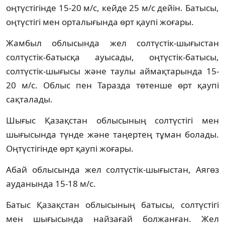
оңтүстігінде 15-20 м/с, кейде 25 м/с дейін. Батысы,
оңтүстігі мен орталығында өрт қаупі жоғары.
Жамбыл облысында жел солтүстік-шығыстан
солтүстік-батысқа ауысады, оңтүстік-батысы,
солтүстік-шығысы және таулы аймақтарында 15-
20 м/с. Облыс пен Таразда төтенше өрт қаупі
сақталады.
Шығыс Қазақстан облысының солтүстігі мен
шығысында түнде және таңертең тұман болады.
Оңтүстігінде өрт қаупі жоғары.
Абай облысында жел солтүстік-шығыстан, Аягөз
ауданында 15-18 м/с.
Батыс Қазақстан облысының батысы, солтүстігі
мен шығысында найзағай болжанған. Жел