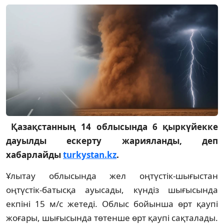
Қазақстанның 14 облысында 6 қыркүйекке
дауылды ескерту жарияланды, деп
хабарлайды
turkystan.kz
.
Ұлытау облысында жел оңтүстік-шығыстан
оңтүстік-батысқа ауысады, күндіз шығысында
екпіні 15 м/с жетеді. Облыс бойынша өрт қаупі
жоғары, шығысында төтенше өрт қаупі сақталады.