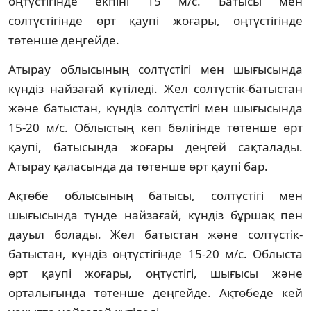
оңтүстігінде екпіні 15 м/с. Батысы мен
солтүстігінде өрт қаупі жоғары, оңтүстігінде
төтенше деңгейде.
Атырау облысының солтүстігі мен шығысында
күндіз найзағай күтіледі. Жел солтүстік-батыстан
және батыстан, күндіз солтүстігі мен шығысында
15-20 м/с. Облыстың көп бөлігінде төтенше өрт
қаупі, батысында жоғары деңгей сақталады.
Атырау қаласында да төтенше өрт қаупі бар.
Ақтөбе облысының батысы, солтүстігі мен
шығысында түнде найзағай, күндіз бұршақ пен
дауыл болады. Жел батыстан және солтүстік-
батыстан, күндіз оңтүстігінде 15-20 м/с. Облыста
өрт қаупі жоғары, оңтүстігі, шығысы және
орталығында төтенше деңгейде. Ақтөбеде кей