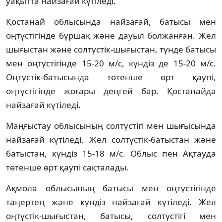
уақытта найзағай күтіледі.
Қостанай облысында найзағай, батысы мен
оңтүстігінде бұршақ және дауыл болжанған. Жел
шығыстан және солтүстік-шығыстан, түнде батысы
мен оңтүстігінде 15-20 м/с, күндіз де 15-20 м/с.
Оңтүстік-батысында төтенше өрт қаупі,
оңтүстігінде жоғары деңгей бар. Қостанайда
найзағай күтіледі.
Маңғыстау облысының солтүстігі мен шығысында
найзағай күтіледі. Жел солтүстік-батыстан және
батыстан, күндіз 15-18 м/с. Облыс пен Ақтауда
төтенше өрт қаупі сақталады.
Ақмола облысының батысы мен оңтүстігінде
таңертең және күндіз найзағай күтіледі. Жел
оңтүстік-шығыстан, батысы, солтүстігі мен