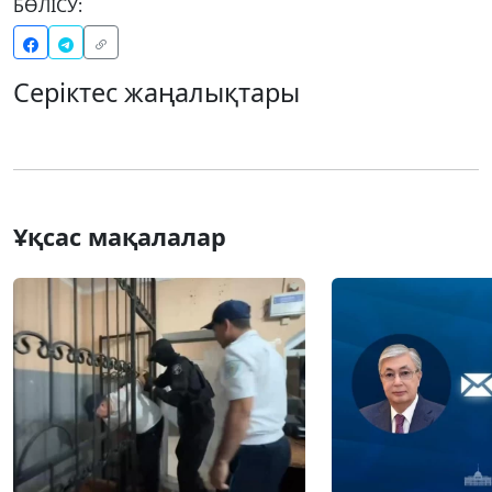
БӨЛІСУ:
Серіктес жаңалықтары
Ұқсас мақалалар