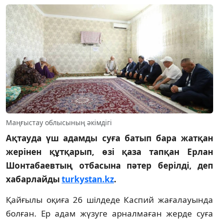
Маңғыстау облысының әкімдігі
Ақтауда үш адамды суға батып бара жатқан
жерінен құтқарып, өзі қаза тапқан Ерлан
Шонтабаевтың отбасына пәтер берілді, деп
хабарлайды
turkystan.kz
.
Қайғылы оқиға 26 шілдеде Каспий жағалауында
болған. Ер адам жүзуге арналмаған жерде суға