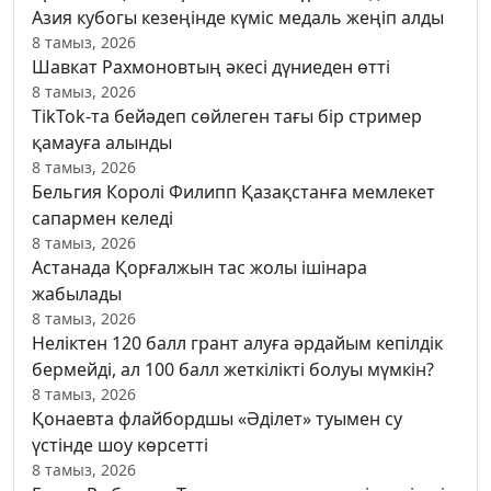
Азия кубогы кезеңінде күміс медаль жеңіп алды
8 тамыз, 2026
Шавкат Рахмоновтың әкесі дүниеден өтті
8 тамыз, 2026
TikTok-та бейәдеп сөйлеген тағы бір стример
қамауға алынды
8 тамыз, 2026
Бельгия Королі Филипп Қазақстанға мемлекет
сапармен келеді
8 тамыз, 2026
Астанада Қорғалжын тас жолы ішінара
жабылады
8 тамыз, 2026
Неліктен 120 балл грант алуға әрдайым кепілдік
бермейді, ал 100 балл жеткілікті болуы мүмкін?
8 тамыз, 2026
Қонаевта флайбордшы «Әділет» туымен су
үстінде шоу көрсетті
8 тамыз, 2026