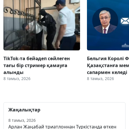
TikTok-та бейәдеп сөйлеген
Бельгия Королі 
тағы бір стример қамауға
Қазақстанға ме
алынды
сапармен келеді
8 тамыз, 2026
8 тамыз, 2026
Жаңалықтар
8 тамыз, 2026
Арлан Жаңабай триатлоннан Түркістанда өткен