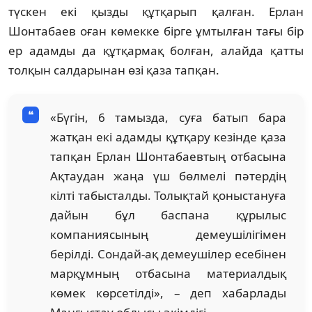
түскен екі қызды құтқарып қалған. Ерлан
Шонтабаев оған көмекке бірге ұмтылған тағы бір
ер адамды да құтқармақ болған, алайда қатты
толқын салдарынан өзі қаза тапқан.
«Бүгін, 6 тамызда, суға батып бара
жатқан екі адамды құтқару кезінде қаза
тапқан Ерлан Шонтабаевтың отбасына
Ақтаудан жаңа үш бөлмелі пәтердің
кілті табысталды. Толықтай қоныстануға
дайын бұл баспана құрылыс
компаниясының демеушілігімен
берілді. Сондай-ақ демеушілер есебінен
марқұмның отбасына материалдық
көмек көрсетілді», – деп хабарлады