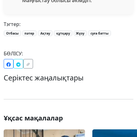
Маңғыстау облысы әкімдігі.
Тэгтер:
Отбасы
пәтер
Ақтау
құтқару
Жүзу
суға батты
БӨЛІСУ:
Серіктес жаңалықтары
Ұқсас мақалалар