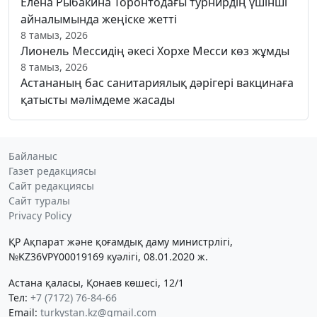
Елена Рыбакина Торонтодағы турнирдің үшінші
айналымында жеңіске жетті
8 тамыз, 2026
Лионель Мессидің әкесі Хорхе Месси көз жұмды
8 тамыз, 2026
Астананың бас санитариялық дәрігері вакцинаға
қатысты мәлімдеме жасады
Байланыс
Газет редакциясы
Сайт редакциясы
Сайт туралы
Privacy Policy
ҚР Ақпарат және қоғамдық даму министрлігі,
№KZ36VPY00019169 куәлігі, 08.01.2020 ж.
Астана қаласы, Қонаев көшесі, 12/1
Тел:
+7 (7172) 76-84-66
Email:
turkystan.kz@gmail.com