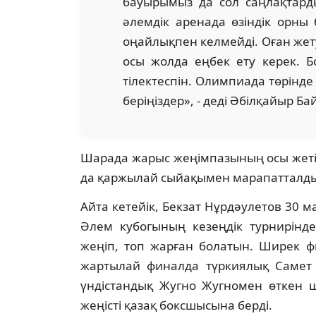
бауырымыз да сол саңлақтарды
әлемдік аренада өзіндік орны
оңайлықпен келмейді. Оған жету 
осы жолда еңбек ету керек. Бо
тілектеспін. Олимпиада төрінде 
беріңіздер», - деді Әбілқайыр Ба
Шарада жарыс жеңімпазының осы жетіст
да қаржылай сыйақымен марапатталд
Айта кетейік, Бекзат Нұрдәулетов 30 
Әлем кубогының кезеңдік турнирінд
жеңіп, топ жарған болатын. Ширек ф
жартылай финалда түркиялық Самет Е
үндістандық Жугно Жугномен өткен ш
жеңісті қазақ боксшысына берді.