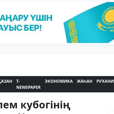
ҚАЗАН
T-
ЭКОНОМИКА
ЖАҺАН
РУХАНИ
NEWSPAPER
ем кубогінің