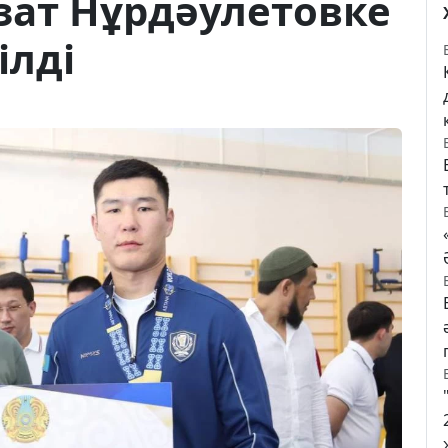
зат Нұрдәулетовке
ілді