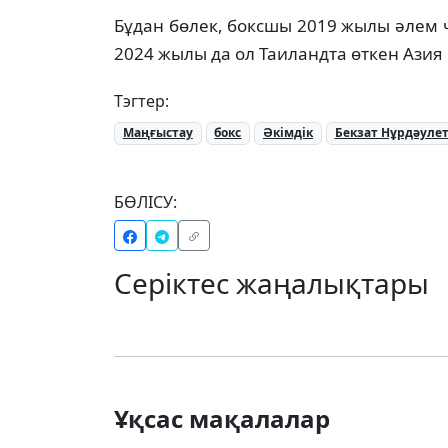
Бұдан бөлек, боксшы 2019 жылы әлем
2024 жылы да ол Таиландта өткен Ази
Тэгтер:
Маңғыстау
бокс
Әкімдік
Бекзат Нұрдәуле
БӨЛІСУ:
Серіктес жаңалықтары
Ұқсас мақалалар