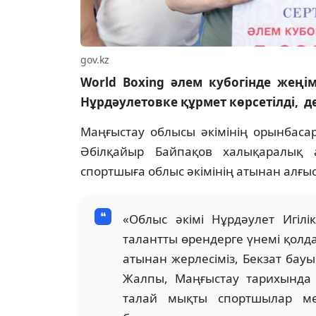
gov.kz
World Boxing әлем кубогінде жеңі
Нұрдәулетовке құрмет көрсетілді, 
Маңғыстау облысы әкімінің орынбаса
Әбілқайыр Байпақов халықаралық
спортшыға облыс әкімінің атынан алғыс 
«Облыс әкімі Нұрдәулет Игілі
талантты өрендерге үнемі қолда
атынан жерлесіміз, Бекзат бау
Жалпы, Маңғыстау тарихында
талай мықты спортшылар мен 