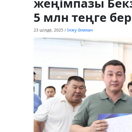
жеңімпазы Бек
5 млн теңге бер
23 шілде, 2025
/
Інжу Әлихан