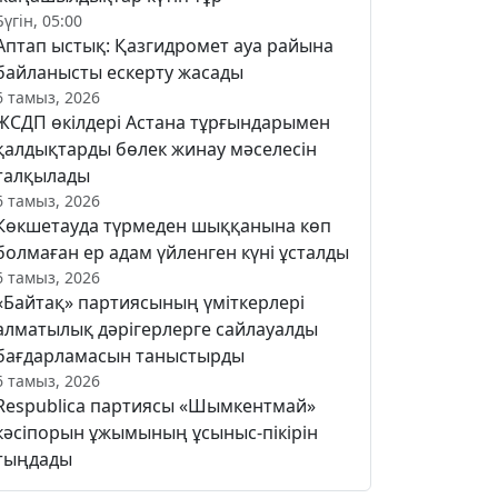
Бүгін, 05:00
Аптап ыстық: Қазгидромет ауа райына
байланысты ескерту жасады
6 тамыз, 2026
ЖСДП өкілдері Астана тұрғындарымен
қалдықтарды бөлек жинау мәселесін
талқылады
6 тамыз, 2026
Көкшетауда түрмеден шыққанына көп
болмаған ер адам үйленген күні ұсталды
6 тамыз, 2026
«Байтақ» партиясының үміткерлері
алматылық дәрігерлерге сайлауалды
бағдарламасын таныстырды
6 тамыз, 2026
Respublica партиясы «Шымкентмай»
кәсіпорын ұжымының ұсыныс-пікірін
тыңдады