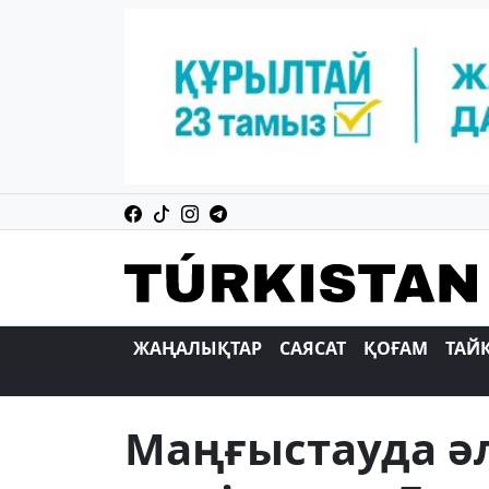
ЖАҢАЛЫҚТАР
САЯСАТ
ҚОҒАМ
ТАЙ
Маңғыстауда әл