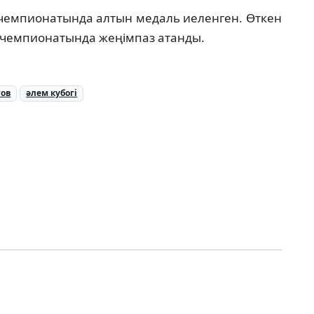
 чемпионатында алтын медаль иеленген. Өткен
я чемпионатында жеңімпаз атанды.
тов
әлем кубогі