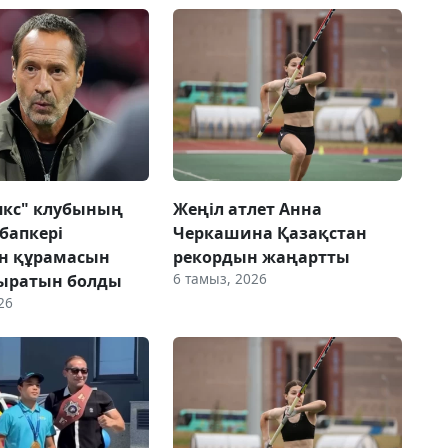
Аякс" клубының
Жеңіл атлет Анна
бапкері
Черкашина Қазақстан
н құрамасын
рекордын жаңартты
6 тамыз, 2026
ыратын болды
26