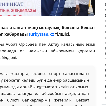
мпаз атанған маңғыстаулық боксшы Бекзат
деп хабарлады
turkystan.kz
тілшісі.
ры Аббат Өрісбаев пен Ақтау қаласының әкімі
 аренада ел намысын абыроймен қорғаған
білдірді.
кұлы жастарға, әсіресе спорт саласындағы
у көрсетіп келеді. Бүгін де өңір басшысының
ырымызды арнайы құттықтап келіп отырмыз.
 шаршы алаңда ел абыройын асқақтатқан
білікті бапкерлеріміз жетерлік. Бекзат