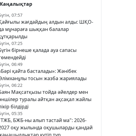
Жаңалықтар
Бүгін, 07:57
Қайғылы жағдайдың алдын алды: ШҚО-
да мұнараға шыққан балалар
құтқарылды
Бүгін, 07:25
Бүгін бірнеше қалада ауа сапасы
төмендейді
Бүгін, 06:49
«Бәрі қайта басталады»: Жәнібек
Әлімханұлы тосын жазба жариялады
Бүгін, 06:22
Баян Мақсатқызы тойда әйелдер мен
әншілер туралы айтқан ақсақал жайлы
пікір білдірді
Бүгін, 05:35
"ТЖБ, БЖБ-ны алып тастай ма": 2026-
2027 оқу жылында оқушыларды қандай
жаңашылдықтар күтіп тұр