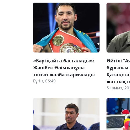
«Бәрі қайта басталады»:
Әйгілі "
Жәнібек Әлімханұлы
бұрынғы 
тосын жазба жариялады
Қазақста
Бүгін, 06:49
жаттықт
6 тамыз, 20