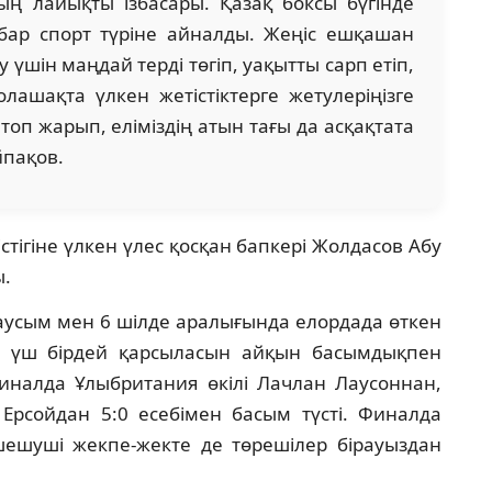
ң лайықты ізбасары. Қазақ боксы бүгінде
 бар спорт түріне айналды. Жеңіс ешқашан
үшін маңдай терді төгіп, уақытты сарп етіп,
лашақта үлкен жетістіктерге жетулеріңізге
топ жарып, еліміздің атын тағы да асқақтата
йпақов.
ігіне үлкен үлес қосқан бапкері Жолдасов Абу
ы.
маусым мен 6 шілде аралығында елордада өткен
е үш бірдей қарсыласын айқын басымдықпен
иналда Ұлыбритания өкілі Лачлан Лаусоннан,
рсойдан 5:0 есебімен басым түсті. Финалда
ешуші жекпе-жекте де төрешілер бірауыздан