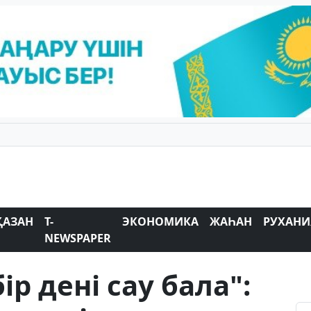
ҚАЗАН
T-
ЭКОНОМИКА
ЖАҺАН
РУХАНИ
NEWSPAPER
ір дені сау бала":