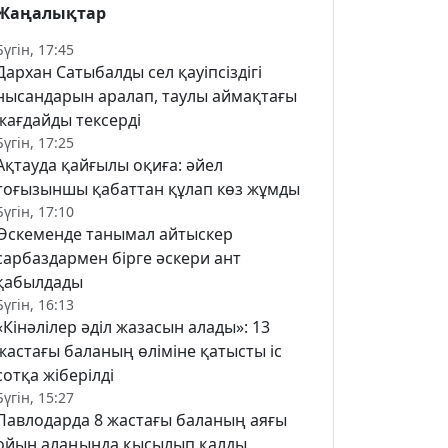
Жаңалықтар
Бүгін, 17:45
Дархан Сатыбалды сел қауіпсіздігі
нысандарын аралап, таулы аймақтағы
жағдайды тексерді
Бүгін, 17:25
Ақтауда қайғылы оқиға: әйел
тоғызыншы қабаттан құлап көз жұмды
Бүгін, 17:10
Өскеменде танымал айтыскер
сарбаздармен бірге әскери ант
қабылдады
Бүгін, 16:13
«Кінәлілер әділ жазасын алады»: 13
жастағы баланың өліміне қатысты іс
сотқа жіберілді
Бүгін, 15:27
Павлодарда 8 жастағы баланың аяғы
ойын алаңында қысылып қалды