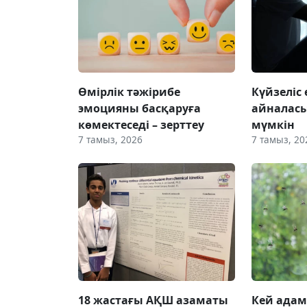
Өмірлік тәжірибе
Күйзеліс
эмоцияны басқаруға
айналас
көмектеседі – зерттеу
мүмкін
7 тамыз, 2026
7 тамыз, 20
18 жастағы АҚШ азаматы
Кей адам