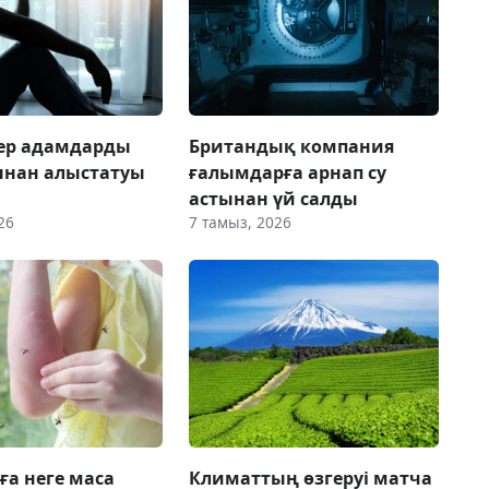
 ер адамдарды
Британдық компания
ынан алыстатуы
ғалымдарға арнап су
астынан үй салды
26
7 тамыз, 2026
ға неге маса
Климаттың өзгеруі матча