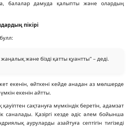
ша, балалар дамуда қалыпты және олардың
дардың пікірі
булл:
жаңалық және бізді қатты қуантты" – деді.
ажет екенін, өйткені кейде анадан аз мөлшерде
үмкін екенін айтты.
 қауіптен сақтануға мүмкіндік беретін, адамзат
к саналады. Қазіргі кезде әдіс әлем бойынша
ндриялық ауруларды азайтуға септігін тигізеді