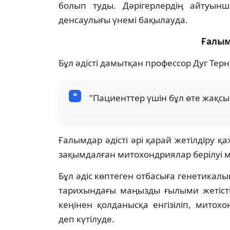
болып туды. Дәрігерлердің айтуын
денсаулығы үнемі бақылауда.
Ғалым
Бұл әдісті дамытқан профессор Дуг Терн
"Пациенттер үшін бұл өте жақсы 
Ғалымдар әдісті әрі қарай жетілдіру қ
зақымдалған митохондриялар берілуі м
Бұл әдіс көптеген отбасыға генетикалық
тарихындағы маңызды ғылыми жетісті
кеңінен қолданысқа енгізіліп, митохо
деп күтілуде.