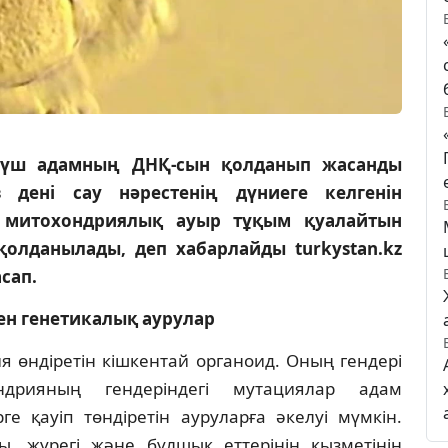
т үш адамның ДНҚ-сын қолданып жасанды
 дені сау нәрестенің дүниеге келгенін
я митохондриялық ауыр тұқым қуалайтын
олданылады, деп хабарлайды turkystan.kz
сап.
н генетикалық аурулар
я өндіретін кішкентай органоид. Оның гендері
ндрияның гендеріндегі мутациялар адам
ге қауіп төндіретін ауруларға әкелуі мүмкін.
, жүрегі және бұлшық еттерінің қызметінің