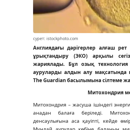
сурет: istockphoto.com
Англиядағы дәрігерлер алғаш ре
ұрықтандыру (ЭКО) арқылы сегіз
жариялады. Бұл озық технологи
ауруларды алдын алу мақсатында қ
The Guardian басылымына сілтеме жа
Митохондрия ме
Митохондрия – жасуша ішіндегі энерги
анадан балаға беріледі. Митохо
денсаулығына аса қауіпті, кейде өмір
Мұндай аурулар көбіне баланың миы