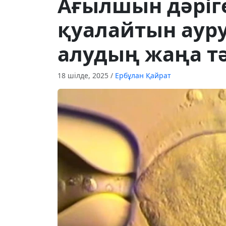
Ағылшын дәріг
қуалайтын аур
алудың жаңа тә
18 шілде, 2025
/
Ербұлан Қайрат