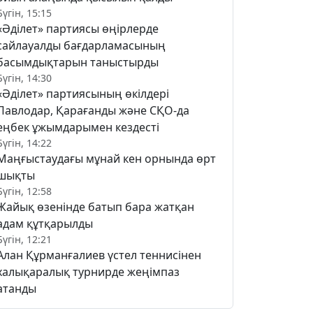
Бүгін, 15:15
«Әділет» партиясы өңірлерде
сайлауалды бағдарламасының
басымдықтарын таныстырды
Бүгін, 14:30
«Әділет» партиясының өкілдері
Павлодар, Қарағанды және СҚО-да
еңбек ұжымдарымен кездесті
Бүгін, 14:22
Маңғыстаудағы мұнай кен орнында өрт
шықты
Бүгін, 12:58
Жайық өзенінде батып бара жатқан
адам құтқарылды
Бүгін, 12:21
Алан Құрманғалиев үстел теннисінен
халықаралық турнирде жеңімпаз
атанды