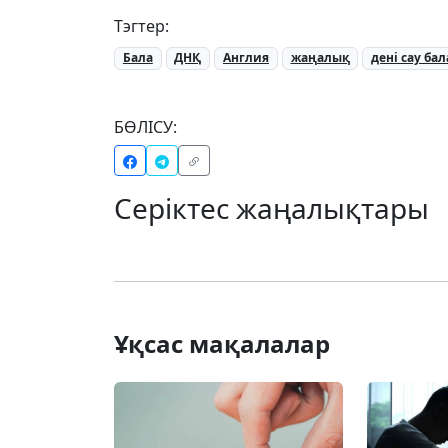
Тэгтер:
Бала
ДНҚ
Англия
жаңалық
дені сау бал
БӨЛІСУ:
Серіктес жаңалықтары
Ұқсас мақалалар