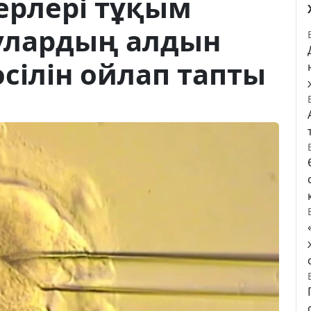
ерлері тұқым
улардың алдын
сілін ойлап тапты