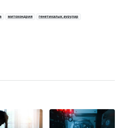
а
митохондрия
генетикалық аурулар