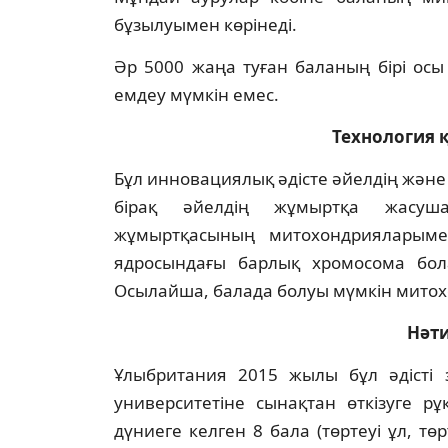
бұзылуымен көрінеді.
Әр 5000 жаңа туған баланың бірі ос
емдеу мүмкін емес.
Технология 
Бұл инновациялық әдісте әйелдің жән
бірақ әйелдің жұмыртқа жасуш
жұмыртқасының митохондрияларыме
ядросындағы барлық хромосома бола
Осылайша, балада болуы мүмкін митох
Нәти
Ұлыбритания 2015 жылы бұл әдісті 
университетіне сынақтан өткізуге рұ
дүниеге келген 8 бала (төртеуі ұл, төр