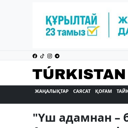
ЖАҢАЛЫҚТАР
САЯСАТ
ҚОҒАМ
ТАЙ
"Үш адамнан – б