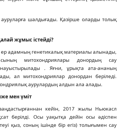
ы ауруларға шалдығады. Қазірше оларды толық
қалай жұмыс істейді?
е ер адамның генетикалық материалы алынады,
асының митохондриялары донордың сау
науыстырылады . Яғни, ұрықта ата-ананың
ды, ал митохондриялар донордан беріледі.
ондриялық аурулардың алдын ала алады.
же мен үміт
заңдастырғаннан кейін, 2017 жылы Ньюкасл
қсат берілді. Осы уақытқа дейін осы әдіспен
теуі қыз, соның ішінде бір егіз) толығымен сау