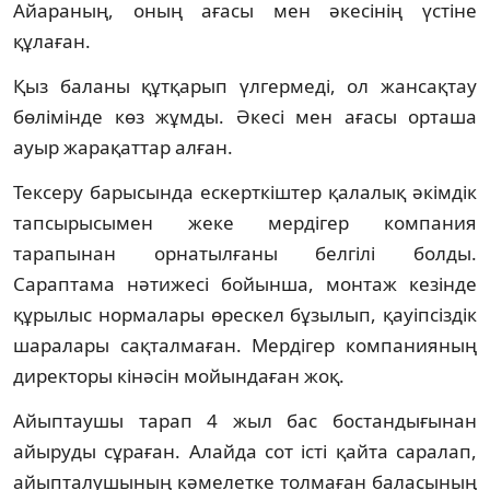
Айараның, оның ағасы мен әкесінің үстіне
құлаған.
Қыз баланы құтқарып үлгермеді, ол жансақтау
бөлімінде көз жұмды. Әкесі мен ағасы орташа
ауыр жарақаттар алған.
Тексеру барысында ескерткіштер қалалық әкімдік
тапсырысымен жеке мердігер компания
тарапынан орнатылғаны белгілі болды.
Сараптама нәтижесі бойынша, монтаж кезінде
құрылыс нормалары өрескел бұзылып, қауіпсіздік
шаралары сақталмаған. Мердігер компанияның
директоры кінәсін мойындаған жоқ.
Айыптаушы тарап 4 жыл бас бостандығынан
айыруды сұраған. Алайда сот істі қайта саралап,
айыпталушының кәмелетке толмаған баласының