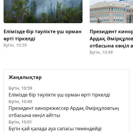
Елімізде бір тәулікте үш орман
Президент кино
өрті тіркелді
Ардақ Әмірқұло
Бүгін, 10:59
отбасына көңіл 
Бүгін, 10:49
Жаңалықтар
Бүгін, 10:59
Елімізде бір тәулікте үш орман өрті тіркелді
Бүгін, 10:49
Президент кинорежиссер Ардақ Әмірқұловтың
отбасына көңіл айтты
Бүгін, 10:01
Бүгін қай қалада ауа сапасы төмендейді