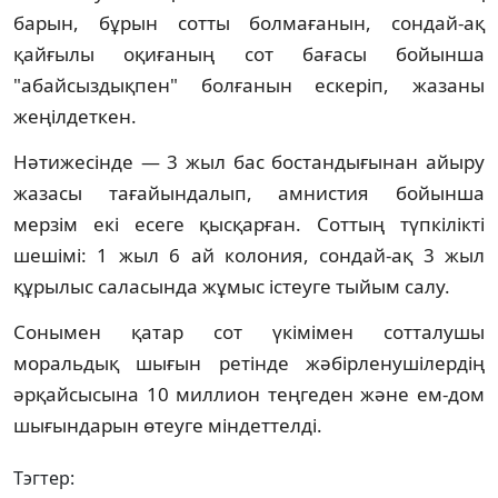
барын, бұрын сотты болмағанын, сондай-ақ
қайғылы оқиғаның сот бағасы бойынша
"абайсыздықпен" болғанын ескеріп, жазаны
жеңілдеткен.
Нәтижесінде — 3 жыл бас бостандығынан айыру
жазасы тағайындалып, амнистия бойынша
мерзім екі есеге қысқарған. Соттың түпкілікті
шешімі: 1 жыл 6 ай колония, сондай-ақ 3 жыл
құрылыс саласында жұмыс істеуге тыйым салу.
Сонымен қатар сот үкімімен сотталушы
моральдық шығын ретінде жәбірленушілердің
әрқайсысына 10 миллион теңгеден және ем-дом
шығындарын өтеуге міндеттелді.
Тэгтер: