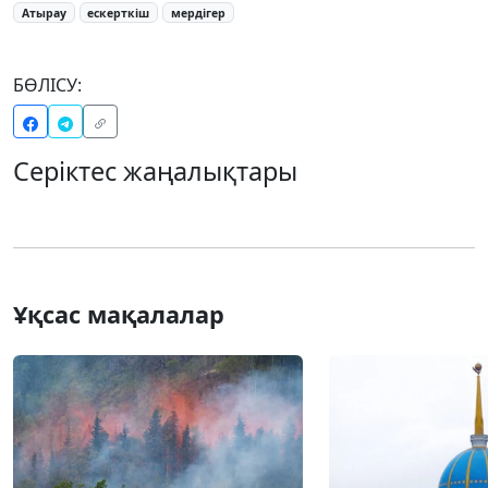
Атырау
ескерткіш
мердігер
БӨЛІСУ:
Серіктес жаңалықтары
Ұқсас мақалалар