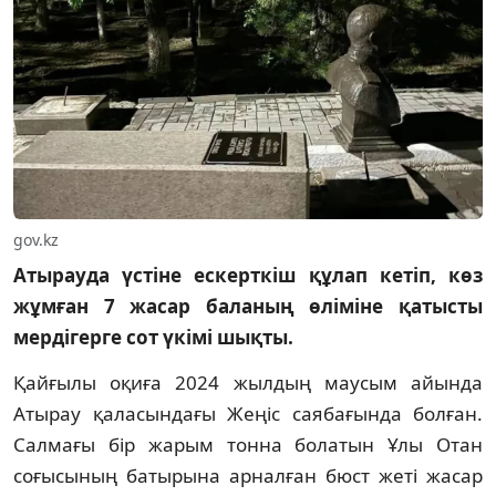
gov.kz
Атырауда үстіне ескерткіш құлап кетіп, көз
жұмған 7 жасар баланың өліміне қатысты
мердігерге сот үкімі шықты.
Қайғылы оқиға 2024 жылдың маусым айында
Атырау қаласындағы Жеңіс саябағында болған.
Салмағы бір жарым тонна болатын Ұлы Отан
соғысының батырына арналған бюст жеті жасар