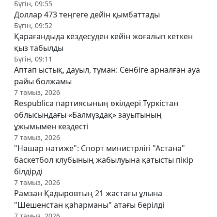
Бүгін, 09:55
Доллар 473 теңгеге дейін қымбаттады
Бүгін, 09:52
Қарағандыда кездесуден кейін жоғалып кеткен
қыз табылды
Бүгін, 09:11
Аптап ыстық, дауыл, тұман: Сенбіге арналған ауа
райы болжамы
7 тамыз, 2026
Respublica партиясының өкілдері Түркістан
облысындағы «Балмұздақ» зауытының
ұжымымен кездесті
7 тамыз, 2026
"Нашар нәтиже": Спорт министрлігі "Астана"
баскетбол клубының жабылуына қатысты пікір
білдірді
7 тамыз, 2026
Рамзан Қадыровтың 21 жастағы ұлына
"Шешенстан қаһарманы" атағы берілді
7 тамыз, 2026