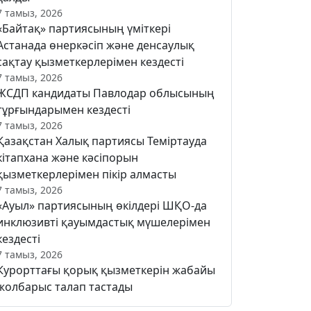
7 тамыз, 2026
«Байтақ» партиясының үміткері
Астанада өнеркәсіп және денсаулық
сақтау қызметкерлерімен кездесті
7 тамыз, 2026
ЖСДП кандидаты Павлодар облысының
тұрғындарымен кездесті
7 тамыз, 2026
Қазақстан Халық партиясы Теміртауда
кітапхана және кәсіпорын
қызметкерлерімен пікір алмасты
7 тамыз, 2026
«Ауыл» партиясының өкілдері ШҚО-да
инклюзивті қауымдастық мүшелерімен
кездесті
7 тамыз, 2026
Курорттағы қорық қызметкерін жабайы
жолбарыс талап тастады