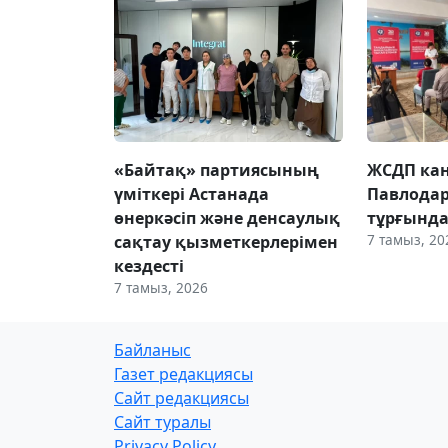
«Байтақ» партиясының
ЖСДП ка
үміткері Астанада
Павлода
өнеркәсіп және денсаулық
тұрғында
7 тамыз, 20
сақтау қызметкерлерімен
кездесті
7 тамыз, 2026
Байланыс
Газет редакциясы
Сайт редакциясы
Сайт туралы
Privacy Policy