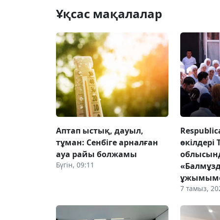
Ұқсас мақалалар
Аптап ыстық, дауыл,
Respubli
тұман: Сенбіге арналған
өкілдері 
ауа райы болжамы
облысын
Бүгін, 09:11
«Балмұз
ұжымыме
7 тамыз, 20