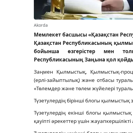
Akorda
Мемлекет басшысы «Қазақстан Респ
Қазақстан Республикасының қылмы
бойынша өзгерістер мен толы
Республикасының Заңына қол қойд
Заңмен Қылмыстық, Қылмыстық-процес
(ерлі-зайыптылық) және отбасы туралы»
«Төлемдер және төлем жүйелері туралы» 
Түзетулердің бірінші блогы қылмыстық
Түзетулердің екінші блогы қылмыстық
қауіпті әрекеттер үшін жауапкершілікті