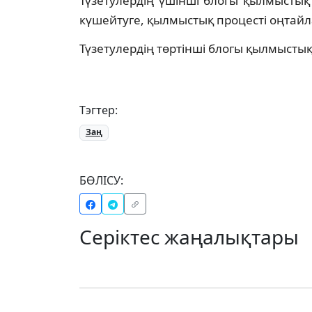
Түзетулердің үшінші блогы қылмысты
күшейтуге, қылмыстық процесті оңтайл
Түзетулердің төртінші блогы қылмыстық
Тэгтер:
Заң
БӨЛІСУ:
Серіктес жаңалықтары