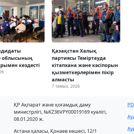
ндидаты
Қазақстан Халық
р облысының
партиясы Теміртауда
рымен кездесті
кітапхана және кәсіпорын
26
қызметкерлерімен пікір
алмасты
7 тамыз, 2026
ҚР Ақпарат және қоғамдық даму
PD
министрлігі, №KZ36VPY00019169 куәлігі,
Ау
08.01.2020 ж.
Ау
Астана қаласы, Қонаев көшесі, 12/1