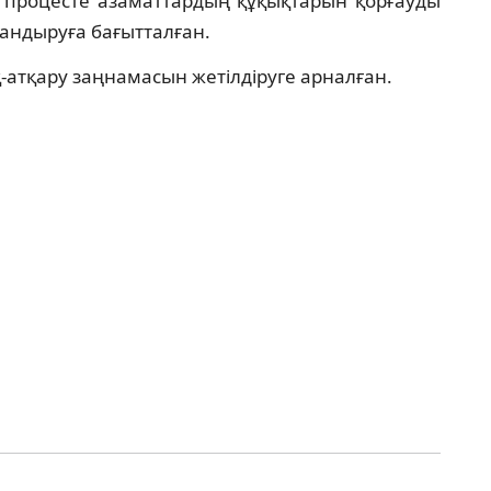
қ процесте азаматтардың құқықтарын қорғауды
андыруға бағытталған.
-атқару заңнамасын жетілдіруге арналған.