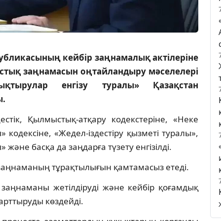
убликасының кейбір заңнамалық актілеріне
стық заңнамасын оңтайландыру мәселелері
қтырулар енгізу туралы» Қазақстан
ы.
тік, Қылмыстық-атқару кодекстеріне, «Неке
 кодексіне, «Жедел-іздестіру қызметі туралы»,
және басқа да заңдарға түзету енгізілді.
 заңнаманың тұрақтылығын қамтамасыз етеді.
 заңнаманы жетілдіруді және кейбір қоғамдық
 арттыруды көздейді.