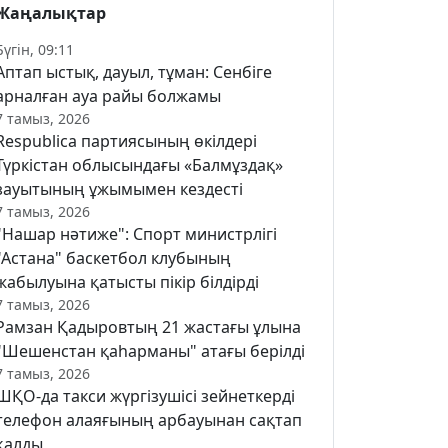
Жаңалықтар
Бүгін, 09:11
Аптап ыстық, дауыл, тұман: Сенбіге
арналған ауа райы болжамы
7 тамыз, 2026
Respublica партиясының өкілдері
Түркістан облысындағы «Балмұздақ»
зауытының ұжымымен кездесті
7 тамыз, 2026
"Нашар нәтиже": Спорт министрлігі
"Астана" баскетбол клубының
жабылуына қатысты пікір білдірді
7 тамыз, 2026
Рамзан Қадыровтың 21 жастағы ұлына
"Шешенстан қаһарманы" атағы берілді
7 тамыз, 2026
ШҚО-да такси жүргізушісі зейнеткерді
телефон алаяғының арбауынан сақтап
қалды