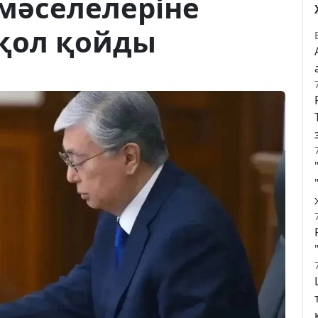
мәселелеріне
 қол қойды