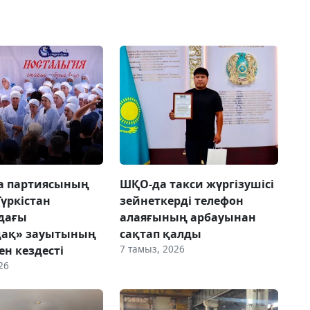
ca партиясының
ШҚО-да такси жүргізушісі
Түркістан
зейнеткерді телефон
дағы
алаяғының арбауынан
дақ» зауытының
сақтап қалды
7 тамыз, 2026
н кездесті
26