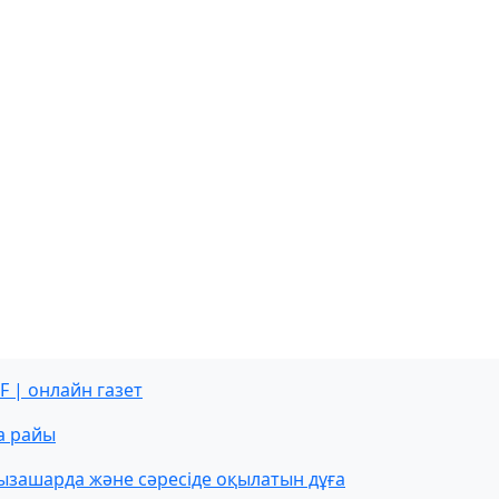
F | онлайн газет
а райы
ызашарда және сәресіде оқылатын дұға