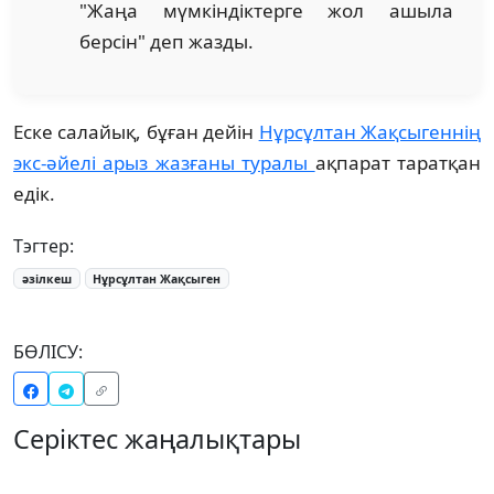
"Жаңа мүмкіндіктерге жол ашыла
берсін" деп жазды.
Еске салайық, бұған дейін
Нұрсұлтан Жақсыгеннің
экс-әйелі арыз жазғаны туралы
ақпарат таратқан
едік.
Тэгтер:
әзілкеш
Нұрсұлтан Жақсыген
БӨЛІСУ:
Серіктес жаңалықтары