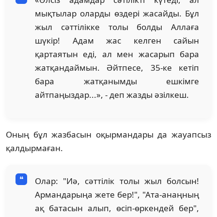
мықтылар оларды өздері жасайды. Бұл
жыл сәттілікке толы болды Аллаға
шүкір! Адам жас келген сайын
қартаятын еді, ал мен жасарып бара
жатқандаймын. Әйтпесе, 35-ке кетіп
бара жатқанымды ешкімге
айтпаңыздар...», - деп жазды әзілкеш.
Оның бұл жазбасын оқырмандары да жауапсыз
қалдырмаған.
Олар: "Иә, сәттілік толы жыл болсын!
Армандарыңа жете бер!", "Ата-анаңның
ақ батасын алып, өсіп-өркендей бер",