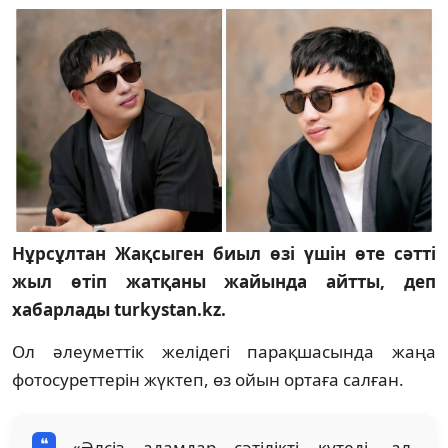
Нұрсұлтан Жақсыген биыл өзі үшін өте сәтті
жыл өтіп жатқаны жайында айтты, деп
хабарлады turkystan.kz.
Ол әлеуметтік желідегі парақшасында жаңа
фотосуреттерін жүктеп, өз ойын ортаға салған.
«Әлсіз адамдар сәтілікті күтеді, ал