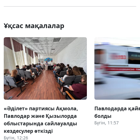
Ұқсас мақалалар
«Әділет» партиясы Ақмола,
Павлодарда қай
Павлодар және Қызылорда
болды
Бүгін, 11:57
облыстарында сайлауалды
кездесулер өткізді
Бүгін, 12:26