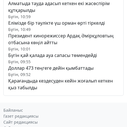
Алматыда тауда адасып кеткен екі жасөспірім
құтқарылды
Бүгін, 10:59
Елімізде бір тәулікте үш орман өрті тіркелді
Бүгін, 10:49
Президент кинорежиссер Ардақ Әмірқұловтың
отбасына көңіл айтты
Бүгін, 10:01
Бүгін қай қалада ауа сапасы төмендейді
Бүгін, 09:55
Доллар 473 теңгеге дейін қымбаттады
Бүгін, 09:52
Қарағандыда кездесуден кейін жоғалып кеткен
қыз табылды
Байланыс
Газет редакциясы
Сайт редакциясы