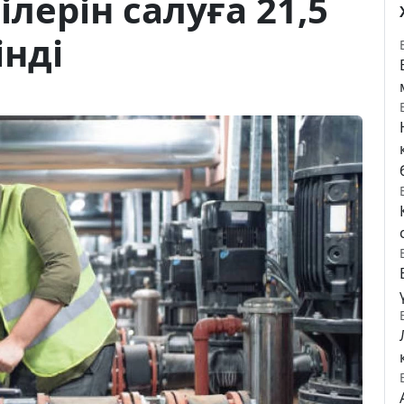
лерін салуға 21,5
інді