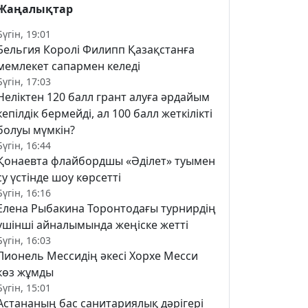
Жаңалықтар
Бүгін, 19:01
Бельгия Королі Филипп Қазақстанға
мемлекет сапармен келеді
Бүгін, 17:03
Неліктен 120 балл грант алуға әрдайым
кепілдік бермейді, ал 100 балл жеткілікті
болуы мүмкін?
Бүгін, 16:44
Қонаевта флайбордшы «Әділет» туымен
су үстінде шоу көрсетті
Бүгін, 16:16
Елена Рыбакина Торонтодағы турнирдің
үшінші айналымында жеңіске жетті
Бүгін, 16:03
Лионель Мессидің әкесі Хорхе Месси
көз жұмды
Бүгін, 15:01
Астананың бас санитариялық дәрігері