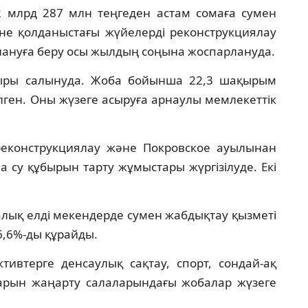
 млрд 287 млн теңгеден астам сомаға сумен
не қолданыстағы жүйелерді реконструкциялау
ануға беру осы жылдың соңына жоспарлануда.
быры салынуда. Жоба бойынша 22,3 шақырым
лген. Оны жүзеге асыруға арнаулы мемлекеттік
реконструкциялау және Покровское ауылынан
су құбырын тарту жұмыстары жүргізілуде. Екі
алық елді мекендерде сумен жабдықтау қызметі
6,6%-ды құрайды.
ктивтерге денсаулық сақтау, спорт, сондай-ақ
арын жаңарту салаларындағы жобалар жүзеге