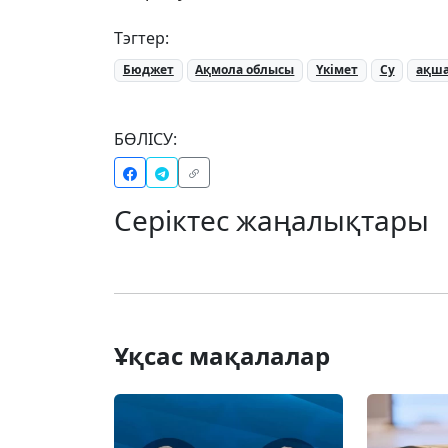
Тэгтер:
Бюджет
Ақмола облысы
Үкімет
Су
ақш
БӨЛІСУ:
Серіктес жаңалықтары
Ұқсас мақалалар