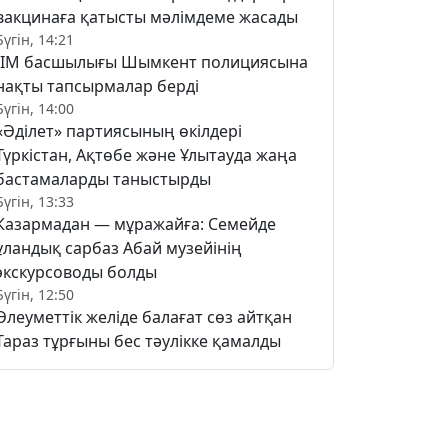
вакцинаға қатысты мәлімдеме жасады
Бүгін, 14:21
ІІМ басшылығы Шымкент полициясына
нақты тапсырмалар берді
Бүгін, 14:00
«Әділет» партиясының өкілдері
Түркістан, Ақтөбе және Ұлытауда жаңа
бастамаларды таныстырды
Бүгін, 13:33
Казармадан — мұражайға: Семейде
ұландық сарбаз Абай музейінің
экскурсоводы болды
Бүгін, 12:50
Әлеуметтік желіде балағат сөз айтқан
Тараз тұрғыны бес тәулікке қамалды