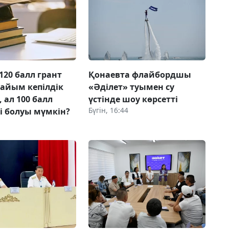
120 балл грант
Қонаевта флайбордшы
дайым кепілдік
«Әділет» туымен су
 ал 100 балл
үстінде шоу көрсетті
Бүгін, 16:44
ті болуы мүмкін?