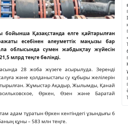
 бойынша Қазақстанда елге қайтарылған
ражаты есебінен әлеуметтік маңызы бар
ола облысында сумен жабдықтау жүйесін
1,5 млрд теңге бөлінді.
ласында 28 жоба жүзеге асырылуда. Зеренді
салуға және қолданыстағы су құбыры желілерін
астырылған. Жұмыстар Ақадыр, Жылымды, Қанай
Васильковское, Өркен, Өзен және Баратай
астам адам тұратын Өркен кентіндегі ұзындығы 6
аның құны – 583 млн теңге.