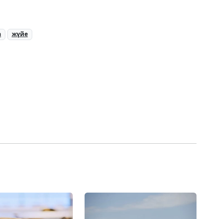
а
жүйе