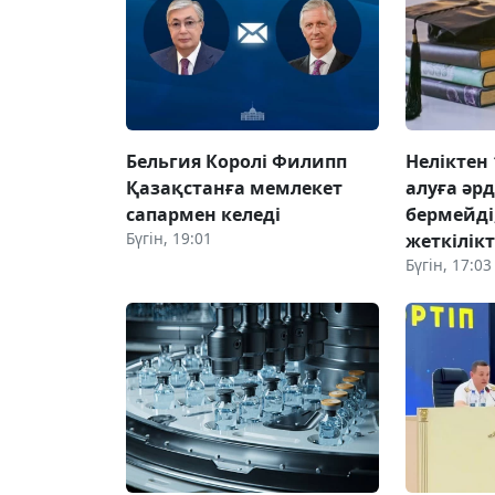
Бельгия Королі Филипп
Неліктен 
Қазақстанға мемлекет
алуға әр
сапармен келеді
бермейді,
Бүгін, 19:01
жеткілік
Бүгін, 17:03