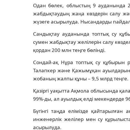
Одан бөлек, облыстың 9 ауданында 2
жабдықтаудың жаңа көздерін салу жә
жүзеге асырылуда. Нысандарды пайдал
Сандықтау ауданында топтық су құ
сумен жабдықтау желілерін салу көзде
қордан 200 млн теңге бөлінді.
Сондай-ақ Нұра топтық су құбырын 
Талапкер және Қажымұқан ауылдарына 
жобаның жалпы құны – 9,5 млрд теңге.
Қазіргі уақытта Ақмола облысында қал
99%-ды, ал ауылдық елді мекендерде 9
Бүгінгі таңда елімізде қайтарылған а
инженерлік желілер мен су құрылыст
асырылуда.