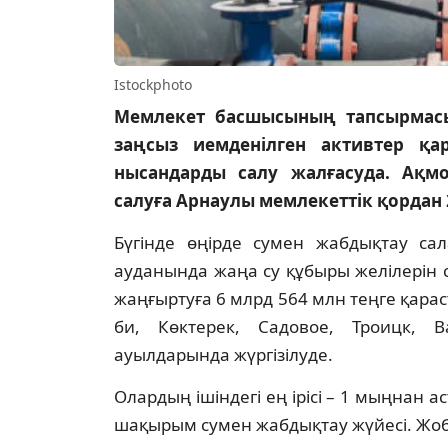
Istockphoto
Мемлекет басшысының тапсырмасы
заңсыз иемденілген активтер қа
нысандарды салу жалғасуда. Ақм
салуға Арнаулы мемлекеттік қордан 2
Бүгінде өңірде сумен жабдықтау са
ауданында жаңа су құбыры желілерін 
жаңғыртуға 6 млрд 564 млн теңге қар
би, Көктерек, Садовое, Троицк, 
ауылдарында жүргізілуде.
Олардың ішіндегі ең ірісі – 1 мыңнан 
шақырым сумен жабдықтау жүйесі. Жоб