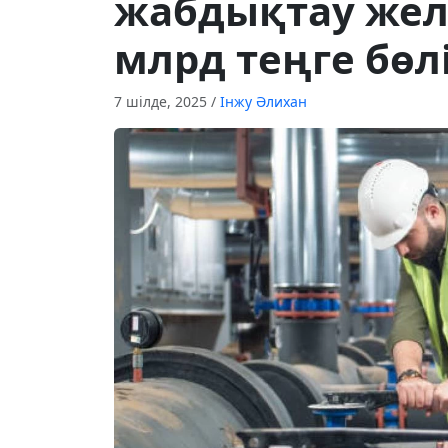
жабдықтау желі
млрд теңге бөл
7 шілде, 2025
/
Інжу Әлихан