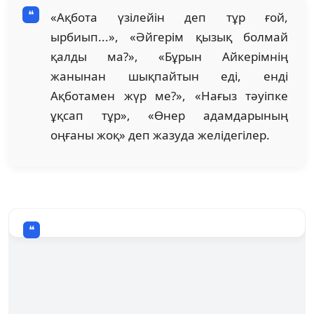
«Ақбота үзілейін деп тұр ғой,
ырбиып...», «Әйгерім қызық болмай
қалды ма?», «Бұрын Айкерімнің
жанынан шықпайтын еді, енді
Ақботамен жүр ме?», «Нағыз тәуіпке
ұқсап тұр», «Өнер адамдарының
оңғаны жоқ» деп жазуда желідегілер.