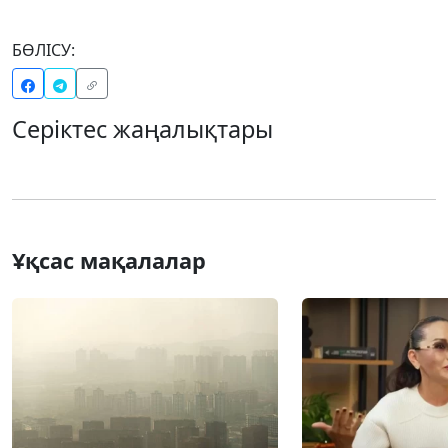
БӨЛІСУ:
Серіктес жаңалықтары
Ұқсас мақалалар