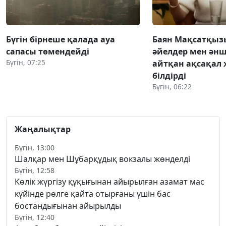
Бүгін бірнеше қалада ауа
Баян Мақсатқыз
сапасы төмендейді
әйелдер мен әнш
Бүгін, 07:25
айтқан ақсақал 
білдірді
Бүгін, 06:22
Жаңалықтар
Бүгін, 13:00
Шалқар мен Шұбарқұдық вокзалы жөнделді
Бүгін, 12:58
Көлік жүргізу құқығынан айырылған азамат мас
күйінде рөлге қайта отырғаны үшін бас
бостандығынан айырылды
Бүгін, 12:40