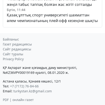
жеңіл табыс таппақ болған жас жігіт сотталды
Бүгін, 11:44
Қазақ ұлттық спорт университеті шахматтан
әлем чемпионатының плей-офф кезеңіне шықты
Байланыс
Газет редакциясы
Сайт редакциясы
Сайт туралы
Privacy Policy
ҚР Ақпарат және қоғамдық даму министрлігі,
№KZ36VPY00019169 куәлігі, 08.01.2020 ж.
Астана қаласы, Қонаев көшесі, 12/1
Тел:
+7 (7172) 76-84-66
Email:
turkystan.kz@gmail.com
PDF | онлайн газет