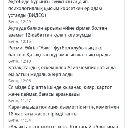
Ақтөбеде бұрынғы сүйіктісін аңдып,
психологиялық қысым көрсеткен ер адам
ұсталды (ВИДЕО)
Бүгін, 12:29
Ақтауда балкон арқылы үйіне кірмек болған
азамат 12-қабаттан құлап көз жұмды
Бүгін, 12:15
Ресми: Әйгілі "Аякс" футбол клубының экс
бапкері Қазақстан құрамасын жаттықтырады
Бүгін, 12:10
Қазақстандық ескекшілер Азия чемпионатында
екі алтын медаль жеңіп алды
Бүгін, 12:06
Елімізде бір апта ішінде қызанақ, қияр, картоп
және қаймақ бағасы арзандады
Бүгін, 11:57
Қарағандыда полиция қызметтік иттің көмегімен
18 жастағы жасөспірімді тапты
Бүгін, 11:54
«Алаяқтарға көмектескен»: Қостанай облысында