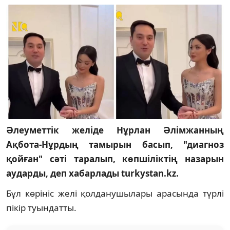
Әлеуметтік желіде Нұрлан Әлімжанның
Ақбота-Нұрдың тамырын басып, "диагноз
қойған" сәті таралып, көпшіліктің назарын
аударды, деп хабарлады turkystan.kz.
Бұл көрініс желі қолданушылары арасында түрлі
пікір туындатты.