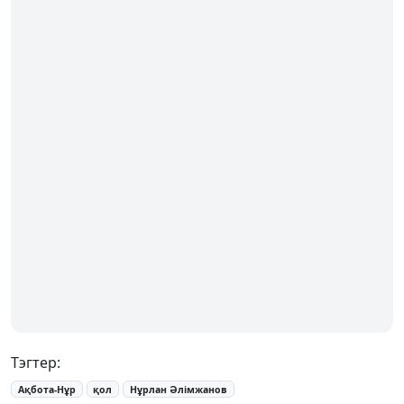
Тэгтер:
Ақбота-Нұр
қол
Нұрлан Әлімжанов