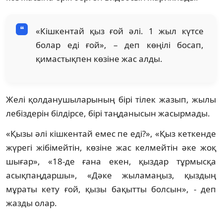
«Кішкентай қыз ғой әлі. 1 жыл күтсе
болар еді ғой», – деп көңілі босап,
қимастықпен көзіне жас алды.
Желі қолданушыларының бірі тілек жазып, жылы
лебіздерін білдірсе, бірі таңданысын жасырмады.
«Қызы әлі кішкентай емес пе еді?», «Қыз кеткенде
жүрегі жібімейтін, көзіне жас келмейтін әке жоқ
шығар», «18-де ғана екен, қыздар тұрмысқа
асықпаңдаршы», «Дәке жыламаңыз, қыздың
мұраты кету ғой, қызы бақытты болсын», - деп
жазды олар.