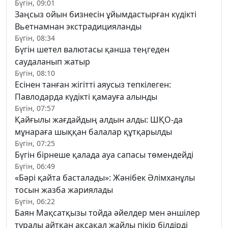
Бүгін, 09:01
Заңсыз ойын бизнесін ұйымдастырған күдікті
Вьетнамнан экстрадицияланды
Бүгін, 08:34
Бүгін шетел валютасы қанша теңгеден
саудаланып жатыр
Бүгін, 08:10
Есінен танған жігітті аяусыз тепкілеген:
Павлодарда күдікті қамауға алынды
Бүгін, 07:57
Қайғылы жағдайдың алдын алды: ШҚО-да
мұнараға шыққан балалар құтқарылды
Бүгін, 07:25
Бүгін бірнеше қалада ауа сапасы төмендейді
Бүгін, 06:49
«Бәрі қайта басталады»: Жәнібек Әлімханұлы
тосын жазба жариялады
Бүгін, 06:22
Баян Мақсатқызы тойда әйелдер мен әншілер
туралы айтқан ақсақал жайлы пікір білдірді