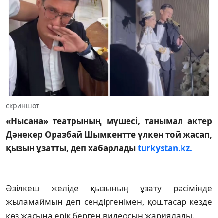
скриншот
«Нысана» театрының мүшесі, танымал актер
Дәнекер Оразбай Шымкентте үлкен той жасап,
қызын ұзатты, деп хабарлады
turkystan.kz.
Әзілкеш желіде қызының ұзату рәсімінде
жыламаймын деп сендіргенімен, қоштасар кезде
көз жасына ерік берген видеосын жариялады.