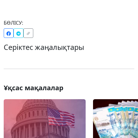
БӨЛІСУ:
Серіктес жаңалықтары
Ұқсас мақалалар