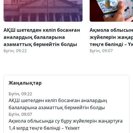
АҚШ шетелден келіп босанған
Ақмола облысынд
аналардың балаларына
жүйелерін жаңар
азаматтық бермейтін болды
теңге бөлінді – Ү
Бүгін, 09:22
Бүгін, 09:07
Жаңалықтар
Бүгін, 09:22
АҚШ шетелден келіп босанған аналардың
балаларына азаматтық бермейтін болды
Бүгін, 09:07
Ақмола облысында су бұру жүйелерін жаңартуға
1,4 млрд теңге бөлінді – Үкімет