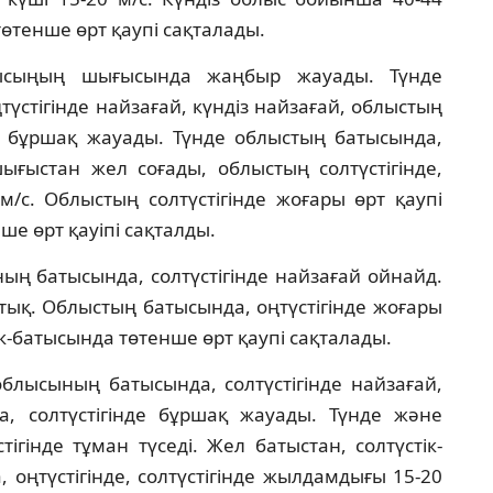
өтенше өрт қаупі сақталады.
лысыңың шығысында жаңбыр жауады. Түнде
түстігінде найзағай, күндіз найзағай, облыстың
нде бұршақ жауады. Түнде облыстың батысында,
-шығыстан жел соғады, облыстың солтүстігінде,
 м/с. Облыстың солтүстігінде жоғары өрт қаупі
ше өрт қауіпі сақталды.
ың батысында, солтүстігінде найзағай ойнайд.
тық. Облыстың батысында, оңтүстігінде жоғары
ік-батысында төтенше өрт қаупі сақталады.
блысының батысында, солтүстігінде найзағай,
а, солтүстігінде бұршақ жауады. Түнде және
ігінде тұман түседі. Жел батыстан, солтүстік-
 оңтүстігінде, солтүстігінде жылдамдығы 15-20