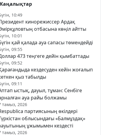
Жаңалықтар
Бүгін, 10:49
Президент кинорежиссер Ардақ
Әмірқұловтың отбасына көңіл айтты
Бүгін, 10:01
Бүгін қай қалада ауа сапасы төмендейді
Бүгін, 09:55
Доллар 473 теңгеге дейін қымбаттады
Бүгін, 09:52
Қарағандыда кездесуден кейін жоғалып
кеткен қыз табылды
Бүгін, 09:11
Аптап ыстық, дауыл, тұман: Сенбіге
арналған ауа райы болжамы
7 тамыз, 2026
Respublica партиясының өкілдері
Түркістан облысындағы «Балмұздақ»
зауытының ұжымымен кездесті
7 тамыз, 2026