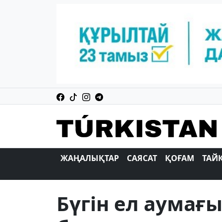
ЖАҢАЛЫҚТАР
САЯСАТ
ҚОҒАМ
ТАЙ
Бүгін ел аумағ