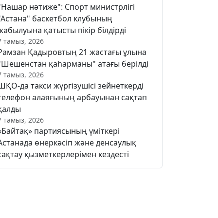
"Нашар нәтиже": Спорт министрлігі
"Астана" баскетбол клубының
жабылуына қатысты пікір білдірді
7 тамыз, 2026
Рамзан Қадыровтың 21 жастағы ұлына
"Шешенстан қаһарманы" атағы берілді
7 тамыз, 2026
ШҚО-да такси жүргізушісі зейнеткерді
телефон алаяғының арбауынан сақтап
қалды
7 тамыз, 2026
«Байтақ» партиясының үміткері
Астанада өнеркәсіп және денсаулық
сақтау қызметкерлерімен кездесті