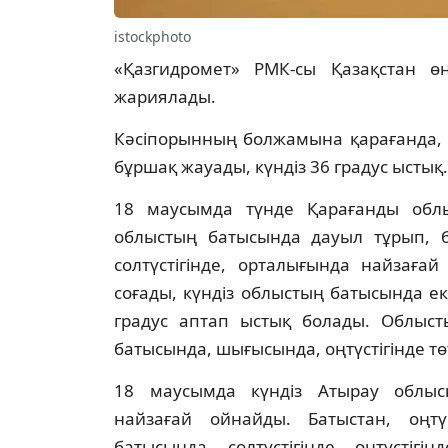
istockphoto
«Қазгидромет» РМК-сы Қазақстан ө
жариялады.
Кәсіпорынның болжамына қарағанда, 
бұршақ жауады, күндіз 36 градус ыстық.
18 маусымда түнде Қарағанды обл
облыстың батысында дауыл тұрып, б
солтүстігінде, орталығында найзаға
соғады, күндіз облыстың батысында екп
градус аптап ыстық болады. Облысты
батысында, шығысында, оңтүстігінде тө
18 маусымда күндіз Атырау облысын
найзағай ойнайды. Батыстан, оңтү
батысында, солтүстігінде, оңтүстіг