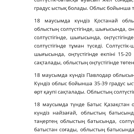
градус ыстық болады. Облыс бойынша т
18 маусымда күндіз Қостанай об
облыстың солтүстігінде, шығысында, оң
солтүстігінде, шығысында, оңтүстігі
солтүстігінде тұман түседі. Солтүстік
шығысында, оңтүстігінде екпіні 15-20
сақталады, облыстың оңтүстігінде төтен
18 маусымда күндіз Павлодар облысын
Күндіз облыс бойынша 35-39 градус ыс
өрт қаупі сақталады. Облыстың солтүст
18 маусымда түнде Батыс Қазақстан о
күндіз найзағай, облыстың батысынд
таңертең облыстың батысында, солтүст
батыстан соғады, облыстың батысында,