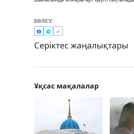
БӨЛІСУ:
Серіктес жаңалықтары
Ұқсас мақалалар