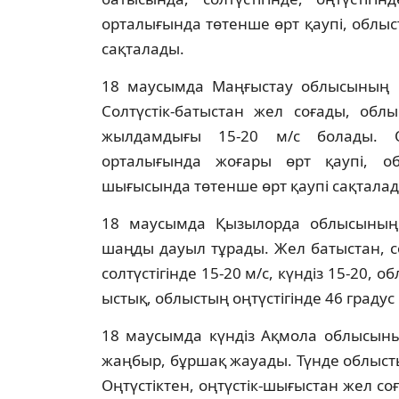
орталығында төтенше өрт қаупі, облысты
сақталады.
18 маусымда Маңғыстау облысының 
Солтүстік-батыстан жел соғады, обл
жылдамдығы 15-20 м/с болады. Обл
орталығында жоғары өрт қаупі, обл
шығысында төтенше өрт қаупі сақталад
18 маусымда Қызылорда облысының с
шаңды дауыл тұрады. Жел батыстан, со
солтүстігінде 15-20 м/с, күндіз 15-20, 
ыстық, облыстың оңтүстігінде 46 градус
18 маусымда күндіз Ақмола облысының 
жаңбыр, бұршақ жауады. Түнде облысты
Оңтүстіктен, оңтүстік-шығыстан жел соғ