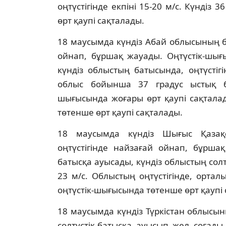
оңтүстігінде екпіні 15-20 м/с. Күндіз 
өрт қаупі сақталады.
18 маусымда күндіз Абай облысының б
ойнап, бұршақ жауады. Оңтүстік-шығы
күндіз облыстың батысында, оңтүстігі
облыс бойынша 37 градус ыстық бо
шығысында жоғары өрт қаупі сақталады
төтенше өрт қаупі сақталады.
18 маусымда күндіз Шығыс Қазақс
оңтүстігінде найзағай ойнап, бұршақ
батысқа ауысады, күндіз облыстың солтү
23 м/с. Облыстың оңтүстігінде, орта
оңтүстік-шығысында төтенше өрт қаупі 
18 маусымда күндіз Түркістан облысын
солтүстік-батысқа ауысып жел соғады