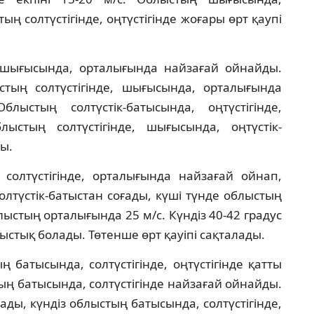
ң солтүстігінде, оңтүстігінде жоғары өрт қаупі
шығысында, орталығында найзағай ойнайды.
ыстың солтүстігінде, шығысында, орталығында
ыстың солтүстік-батысында, оңтүстігінде,
ыстың солтүстігінде, шығысында, оңтүстік-
ы.
олтүстігінде, орталығында найзағай ойнап,
лтүстік-батыстан соғады, күші түнде облыстың
облыстың орталығында 25 м/с. Күндіз 40-42 градус
 ыстық болады. Төтенше өрт қауіпі сақталады.
батысында, солтүстігінде, оңтүстігінде қатты
ң батысында, солтүстігінде найзағай ойнайды.
ады, күндіз облыстың батысында, солтүстігінде,