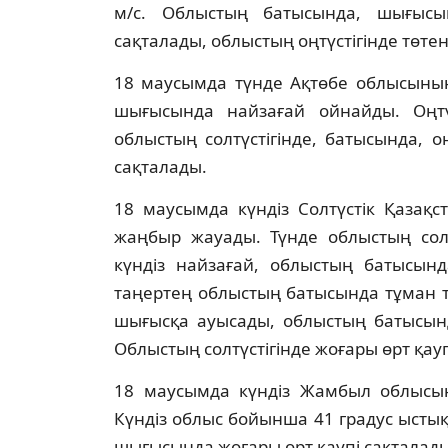
м/с. Облыстың батысында, шығысын
сақталады, облыстың оңтүстігінде төтен
18 маусымда түнде Ақтөбе облысының 
шығысында найзағай ойнайды. Оңтүс
облыстың солтүстігінде, батысында, оң
сақталады.
18 маусымда күндіз Солтүстік Қазақс
жаңбыр жауады. Түнде облыстың солтү
күндіз найзағай, облыстың батысынд
таңертең облыстың батысында тұман түс
шығысқа ауысады, облыстың батысында, 
Облыстың солтүстігінде жоғары өрт қау
18 маусымда күндіз Жамбыл облысы
Күндіз облыс бойынша 41 градус ысты
шығысында жоғары өрт қаупі сақталады