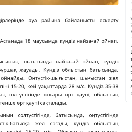
ңірлерінде ауа райына байланысты ескерту
Астанада 18 маусымда күндіз найзағай ойнап,
ысының шығысында найзағай ойнап, күндіз
ұршақ жауады. Күндіз облыстың батысында,
й ойнайды. Оңтүстік-шығыстан, шығыстан жел
іні 15-20, кей уақыттарда 28 м/с. Күндіз 35-38
ң солтүстігінде жоғары өрт қаупі, облыстың
тенше өрт қаупі сақталады.
ың солтүстігінде, батысында, оңтүстігінде
стік-батысқа жел соғады, күндіз облыстың
інде екпіні 15-20 м/с. Облыстың шығысында,