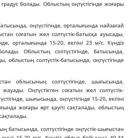
36 градус болады. Облыстың оңтүстігінде жоғары
атысында, оңтүстігінде, орталығында найзағай
стан соғатын жел солтүстік-батысқа ауысады,
нде, орталығында 15-20, екпіні 23 м/с. Күндіз
лады. Облыстың солтүстігінде, батысында,
, облыстың солтүстік-батысында, оңтүстігінде
тан облысының солтүстігінде, шығысында,
 жауады. Оңтүстіктен соғатын жел солтүстік-
стігінде, шығысында, оңтүстігінде 15-20, екпіні
лығында жоғары өрт қаупі сақталады, облыстың
сақталады.
ың батысында, солтүстігінде оңтүстік-шығыстан
, күші 15-20 м/с. Күндіз облыс бойынша 40-44