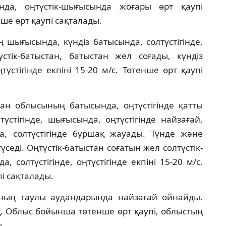
да, оңтүстік-шығысында жоғары өрт қаупі
ше өрт қаупі сақталады.
шығысында, күндіз батысында, солтүстігінде,
тік-батыстан, батыстан жел соғады, күндіз
түстігінде екпіні 15-20 м/с. Төтенше өрт қаупі
тан облысының батысында, оңтүстігінде қатты
стігінде, шығысында, оңтүстігінде найзағай,
а, солтүстігінде бұршақ жауады. Түнде және
еді. Оңтүстік-батыстан соғатын жел солтүстік-
солтүстігінде, оңтүстігінде екпіні 15-20 м/с.
пі сақталады.
ның таулы аудандарында найзағай ойнайды.
қ. Облыс бойынша төтенше өрт қаупі, облыстың
.