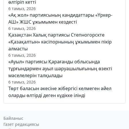
өлтіріп кетті
6 тамыз, 2026
«Ақ жол» партиясының кандидаттары «Үркер-
АШ» ЖШС ұжымымен кездесті
6 тамыз, 2026
Қазақстан Халық партиясы Степногорскте
«Қазақалтын» кәсіпорнының ұжымымен пікір
алмасты
6 тамыз, 2026
«Ауыл» партиясы Қарағанды облысында
тұрғындармен ауыл шаруашылығының өзекті
мәселелерін талқылады
6 тамыз, 2026
Төрт баласын әкесіне жібергісі келмеген әйел
оларды өлтірді деген күдікке ілінді
Байланыс
Газет редакциясы