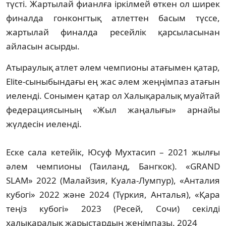
түсті. Жартылай фианлға іркілмей өткен ол ширек
финалда гонконгтық атлеттен басым түссе,
жартылай финалда ресейлік қарсыласынан
айласын асырды.
Атыраулық атлет әлем чемпионы атағымен қатар,
Elite-сыныбындағы ең жас әлем жеңңімпаз атағын
иеленді. Сонымен қатар ол Халықаралық муайтай
федерациясының «Жыл жаңалығы» арнайы
жүлдесін иеленді.
Еске сала кетейік, Юсуф Мухтасип – 2021 жылғы
әлем чемпионы (Таиланд, Бангкок). «GRAND
SLAM» 2022 (Малайзия, Куала-Лумпур), «Анталия
кубогі» 2022 және 2024 (Түркия, Анталья), «Қара
теңіз кубогі» 2023 (Ресей, Сочи) секілді
халықаралық жарыстардың жеңімпазы. 2024