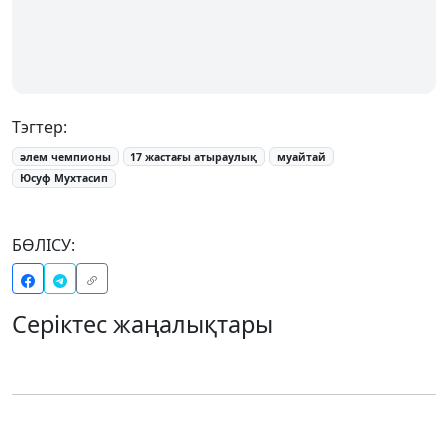
Тэгтер:
әлем чемпионы
17 жастағы атыраулық
муайтай
Юсуф Мухтасип
БӨЛІСУ:
Серіктес жаңалықтары