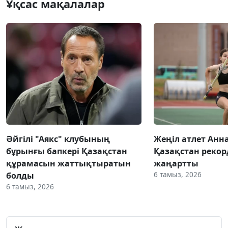
Ұқсас мақалалар
Әйгілі "Аякс" клубының
Жеңіл атлет Анн
бұрынғы бапкері Қазақстан
Қазақстан реко
құрамасын жаттықтыратын
жаңартты
6 тамыз, 2026
болды
6 тамыз, 2026