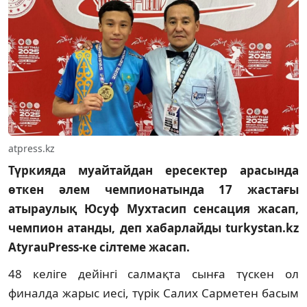
atpress.kz
Түркияда муайтайдан ересектер арасында
өткен әлем чемпионатында 17 жастағы
атыраулық Юсуф Мухтасип сенсация жасап,
чемпион атанды, деп хабарлайды turkystan.kz
AtyrauPress-ке сілтеме жасап.
48 келіге дейінгі салмақта сынға түскен ол
финалда жарыс иесі, түрік Салих Сарметен басым