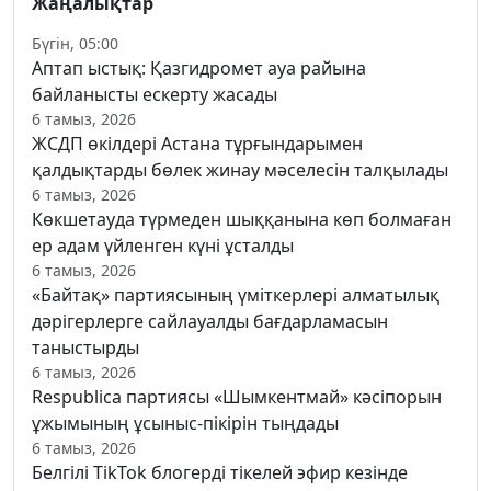
Жаңалықтар
Бүгін, 05:00
Аптап ыстық: Қазгидромет ауа райына
байланысты ескерту жасады
6 тамыз, 2026
ЖСДП өкілдері Астана тұрғындарымен
қалдықтарды бөлек жинау мәселесін талқылады
6 тамыз, 2026
Көкшетауда түрмеден шыққанына көп болмаған
ер адам үйленген күні ұсталды
6 тамыз, 2026
«Байтақ» партиясының үміткерлері алматылық
дәрігерлерге сайлауалды бағдарламасын
таныстырды
6 тамыз, 2026
Respublica партиясы «Шымкентмай» кәсіпорын
ұжымының ұсыныс-пікірін тыңдады
6 тамыз, 2026
Белгілі TikTok блогерді тікелей эфир кезінде