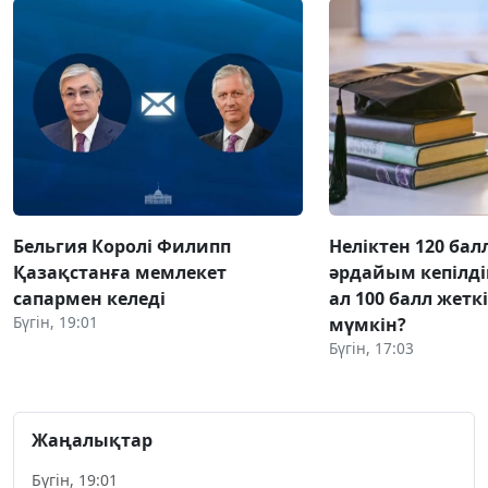
Бельгия Королі Филипп
Неліктен 120 бал
Қазақстанға мемлекет
әрдайым кепілді
сапармен келеді
ал 100 балл жетк
Бүгін, 19:01
мүмкін?
Бүгін, 17:03
Жаңалықтар
Бүгін, 19:01