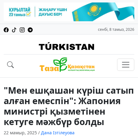
сенбі, 8 тамыз, 2026
"Мен ешқашан күріш сатып
алған емеспін": Жапония
министрі қызметінен
кетуге мәжбүр болды
22 мамыр, 2025
/
Дана Ізтілеуова