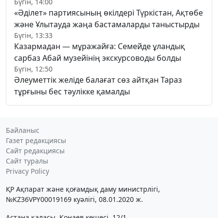
Бүгін, 14:00
«Әділет» партиясының өкілдері Түркістан, Ақтөбе
және Ұлытауда жаңа бастамаларды таныстырды
Бүгін, 13:33
Казармадан — мұражайға: Семейде ұландық
сарбаз Абай музейінің экскурсоводы болды
Бүгін, 12:50
Әлеуметтік желіде балағат сөз айтқан Тараз
тұрғыны бес тәулікке қамалды
Байланыс
Газет редакциясы
Сайт редакциясы
Сайт туралы
Privacy Policy
ҚР Ақпарат және қоғамдық даму министрлігі,
№KZ36VPY00019169 куәлігі, 08.01.2020 ж.
Астана қаласы, Қонаев көшесі, 12/1