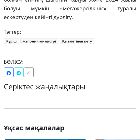
болуы мүмкін «мегажерсілкініс» туралы
ескертуден кейінгі дүрлігу.
Тэгтер:
Күріш
Жапония министрі
Қызметінен кету
БӨЛІСУ:
Серіктес жаңалықтары
Ұқсас мақалалар