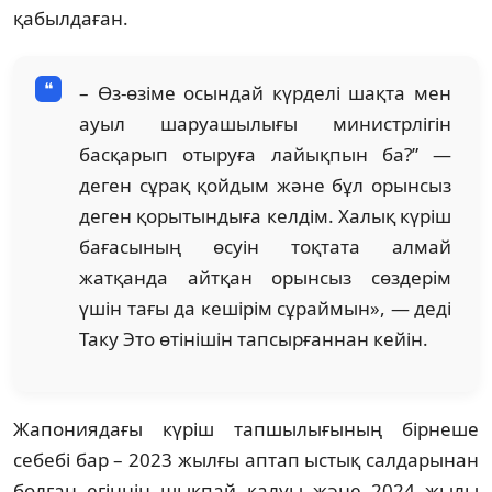
қабылдаған.
– Өз-өзіме осындай күрделі шақта мен
ауыл шаруашылығы министрлігін
басқарып отыруға лайықпын ба?” —
деген сұрақ қойдым және бұл орынсыз
деген қорытындыға келдім. Халық күріш
бағасының өсуін тоқтата алмай
жатқанда айтқан орынсыз сөздерім
үшін тағы да кешірім сұраймын», — деді
Таку Это өтінішін тапсырғаннан кейін.
Жапониядағы күріш тапшылығының бірнеше
себебі бар – 2023 жылғы аптап ыстық салдарынан
болған егіннің шықпай қалуы және 2024 жылы