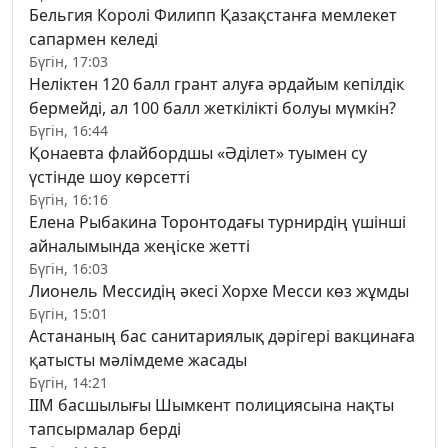
Бельгия Королі Филипп Қазақстанға мемлекет
сапармен келеді
Бүгін, 17:03
Неліктен 120 балл грант алуға әрдайым кепілдік
бермейді, ал 100 балл жеткілікті болуы мүмкін?
Бүгін, 16:44
Қонаевта флайбордшы «Әділет» туымен су
үстінде шоу көрсетті
Бүгін, 16:16
Елена Рыбакина Торонтодағы турнирдің үшінші
айналымында жеңіске жетті
Бүгін, 16:03
Лионель Мессидің әкесі Хорхе Месси көз жұмды
Бүгін, 15:01
Астананың бас санитариялық дәрігері вакцинаға
қатысты мәлімдеме жасады
Бүгін, 14:21
ІІМ басшылығы Шымкент полициясына нақты
тапсырмалар берді