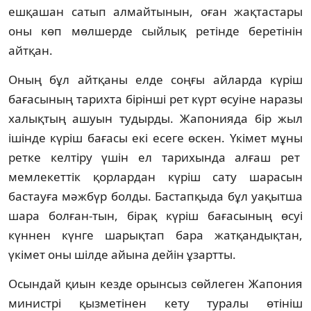
ешқашан сатып алмайтынын, оған жақтастары
оны көп мөлшерде сыйлық ретінде беретінін
айтқан.
Оның бұл айтқаны елде соңғы айларда күріш
бағасының тарихта бірінші рет күрт өсуіне наразы
халықтың ашуын тудырды. Жапонияда бір жыл
ішінде күріш бағасы екі есеге өскен. Үкімет мұны
ретке келтіру үшін ел тарихында алғаш рет
мемлекеттік қорлардан күріш сату шарасын
бастауға мәжбүр болды. Бастапқыда бұл уақытша
шара болған-тын, бірақ күріш бағасының өсуі
күннен күнге шарықтап бара жатқандықтан,
үкімет оны шілде айына дейін ұзартты.
Осындай қиын кезде орынсыз сөйлеген Жапония
министрі қызметінен кету туралы өтініш