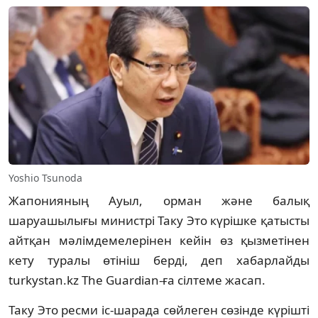
Yoshio Tsunoda
Жапонияның Ауыл, орман және балық
шаруашылығы министрі Таку Это күрішке қатысты
айтқан мәлімдемелерінен кейін өз қызметінен
кету туралы өтініш берді, деп хабарлайды
turkystan.kz The Guardian-ға сілтеме жасап.
Таку Это ресми іс-шарада сөйлеген сөзінде күрішті