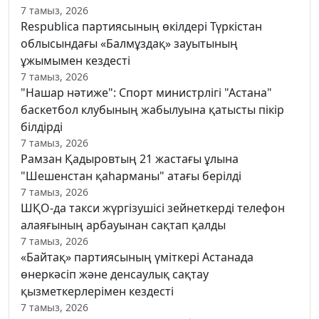
7 тамыз, 2026
Respublica партиясының өкілдері Түркістан
облысындағы «Балмұздақ» зауытының
ұжымымен кездесті
7 тамыз, 2026
"Нашар нәтиже": Спорт министрлігі "Астана"
баскетбол клубының жабылуына қатысты пікір
білдірді
7 тамыз, 2026
Рамзан Қадыровтың 21 жастағы ұлына
"Шешенстан қаһарманы" атағы берілді
7 тамыз, 2026
ШҚО-да такси жүргізушісі зейнеткерді телефон
алаяғының арбауынан сақтап қалды
7 тамыз, 2026
«Байтақ» партиясының үміткері Астанада
өнеркәсіп және денсаулық сақтау
қызметкерлерімен кездесті
7 тамыз, 2026