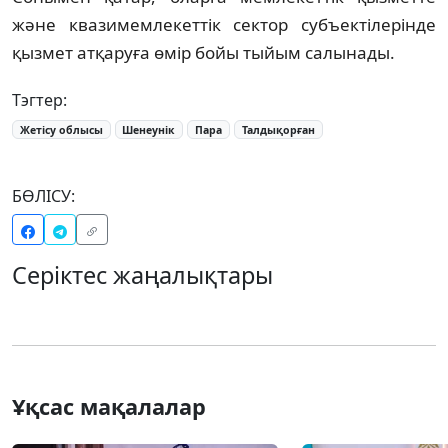
және квазимемлекеттік сектор субъектілерінде
қызмет атқаруға өмір бойы тыйым салынады.
Тэгтер:
Жетісу облысы
Шенеунік
Пара
Талдықорған
БӨЛІСУ:
Серіктес жаңалықтары
Ұқсас мақалалар