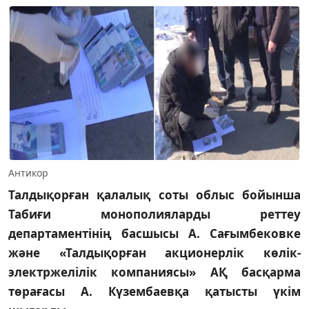
Антикор
Талдықорған қалалық соты облыс бойынша
Табиғи монополияларды реттеу
департаментінің басшысы А. Сағымбековке
және «Талдықорған акционерлік көлік-
электржелілік компаниясы» АҚ басқарма
төрағасы А. Күзембаевқа қатысты үкім