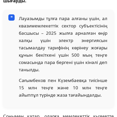
шығарды.
Лауазымды тұлға пара алғаны үшін, ал
квазимемлекеттік сектор субъектісінің
басшысы – 2025 жылға арналған өңір
халқы үшін электр энергиясын
тасымалдау тарифінің көрінеу жоғары
құнын бекіткені үшін 500 мың теңге
сомасында пара бергені үшін кінәлі деп
танылды.
Сағымбеков пен Күзембаевқа тиісінше
15 млн теңге және 10 млн теңге
айыппұл түрінде жаза тағайындалды.
Сонымен қатар, оларға мемлекеттік қызметте