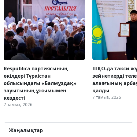
Respublica партиясының
ШҚО-да такси жү
өкілдері Түркістан
зейнеткерді тел
облысындағы «Балмұздақ»
алаяғының арба
зауытының ұжымымен
қалды
7 тамыз, 2026
кездесті
7 тамыз, 2026
Жаңалықтар