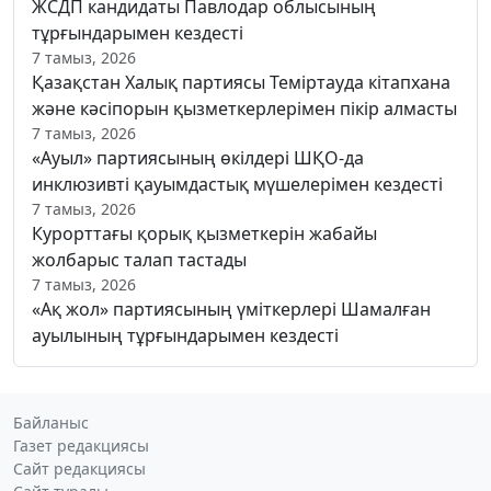
ЖСДП кандидаты Павлодар облысының
тұрғындарымен кездесті
7 тамыз, 2026
Қазақстан Халық партиясы Теміртауда кітапхана
және кәсіпорын қызметкерлерімен пікір алмасты
7 тамыз, 2026
«Ауыл» партиясының өкілдері ШҚО-да
инклюзивті қауымдастық мүшелерімен кездесті
7 тамыз, 2026
Курорттағы қорық қызметкерін жабайы
жолбарыс талап тастады
7 тамыз, 2026
«Ақ жол» партиясының үміткерлері Шамалған
ауылының тұрғындарымен кездесті
Байланыс
Газет редакциясы
Сайт редакциясы