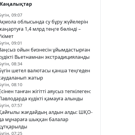
Жаңалықтар
Бүгін, 09:07
Ақмола облысында су бұру жүйелерін
жаңартуға 1,4 млрд теңге бөлінді –
Үкімет
Бүгін, 09:01
Заңсыз ойын бизнесін ұйымдастырған
күдікті Вьетнамнан экстрадицияланды
Бүгін, 08:34
Бүгін шетел валютасы қанша теңгеден
саудаланып жатыр
Бүгін, 08:10
Есінен танған жігітті аяусыз тепкілеген:
Павлодарда күдікті қамауға алынды
Бүгін, 07:57
Қайғылы жағдайдың алдын алды: ШҚО-
да мұнараға шыққан балалар
құтқарылды
Бүгін, 07:25