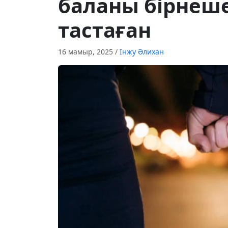
баланы бірнеше
тастаған
16 мамыр, 2025
/
Інжу Әлихан