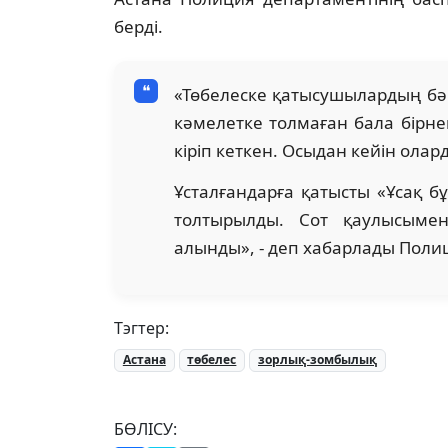
берді.
«Төбелеске қатысушылардың бә
кәмелетке толмаған бала бірнеш
кіріп кеткен. Осыдан кейін ола
Ұсталғандарға қатысты «Ұсақ б
толтырылды. Сот қаулысымен
алынды», - деп хабарлады Полиц
Тэгтер:
Астана
төбелес
зорлық-зомбылық
БӨЛІСУ: