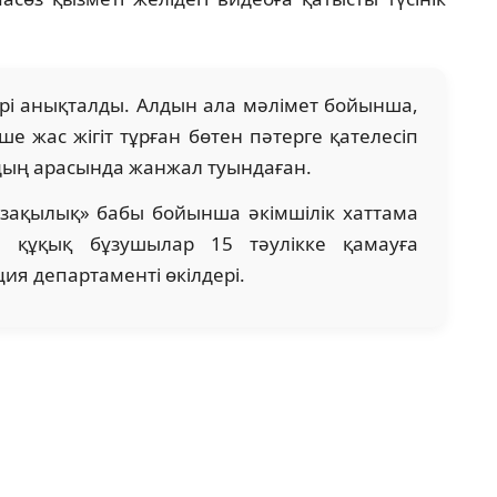
рі анықталды. Алдын ала мәлімет бойынша,
е жас жігіт тұрған бөтен пәтерге қателесіп
рдың арасында жанжал туындаған.
ұзақылық» бабы бойынша әкімшілік хаттама
 құқық бұзушылар 15 тәулікке қамауға
ия департаменті өкілдері.