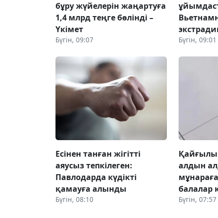
бұру жүйелерін жаңартуға
ұйымдаст
1,4 млрд теңге бөлінді –
Вьетнам
Үкімет
экстрад
Бүгін, 09:07
Бүгін, 09:01
Есінен танған жігітті
Қайғылы
аяусыз тепкілеген:
алдын а
Павлодарда күдікті
мұнарағ
қамауға алынды
балалар
Бүгін, 08:10
Бүгін, 07:57