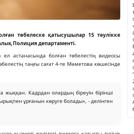
олған төбелеске қатысушылар 15 тәулікке
алық Полиция департаменті.
а ел астанасында болған төбелестің видеосы
белестің таңғы сағат 4-те Мәметова көшесінде
ыға жыққан. Кадрдан олардың біреуін бірінші
дырықпен ұрғанын көруге болады», - делінген
сөз қызметі желідегі видеоға қатысты түсінік