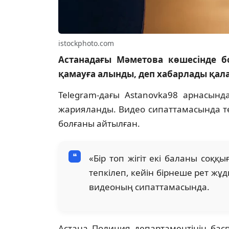
istockphoto.com
Астанадағы Мәметова көшесінде б
қамауға алынды, деп хабарлады қал
Telegram-дағы Astanovka98 арнасынд
жарияланды. Видео сипаттамасында тө
болғаны айтылған.
«Бір топ жігіт екі баланы соққ
тепкілеп, кейін бірнеше рет жұ
видеоның сипаттамасында.
Астана Полиция департаментінің баспа