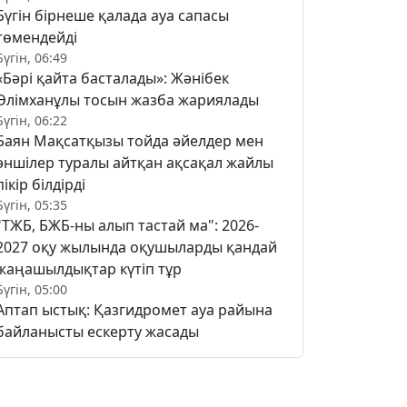
Бүгін бірнеше қалада ауа сапасы
төмендейді
Бүгін, 06:49
«Бәрі қайта басталады»: Жәнібек
Әлімханұлы тосын жазба жариялады
Бүгін, 06:22
Баян Мақсатқызы тойда әйелдер мен
әншілер туралы айтқан ақсақал жайлы
пікір білдірді
Бүгін, 05:35
"ТЖБ, БЖБ-ны алып тастай ма": 2026-
2027 оқу жылында оқушыларды қандай
жаңашылдықтар күтіп тұр
Бүгін, 05:00
Аптап ыстық: Қазгидромет ауа райына
байланысты ескерту жасады