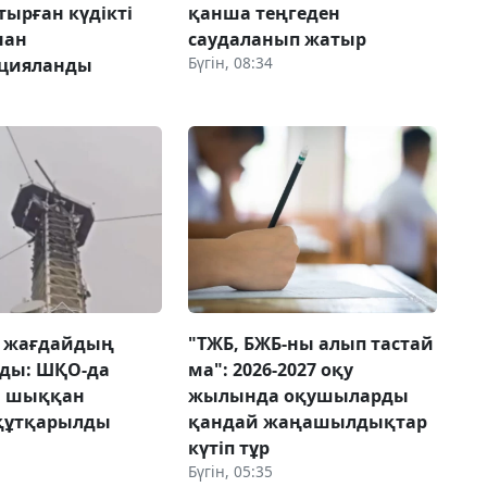
ырған күдікті
қанша теңгеден
нан
саудаланып жатыр
Бүгін, 08:34
ицияланды
 жағдайдың
"ТЖБ, БЖБ-ны алып тастай
лды: ШҚО-да
ма": 2026-2027 оқу
а шыққан
жылында оқушыларды
 құтқарылды
қандай жаңашылдықтар
күтіп тұр
Бүгін, 05:35