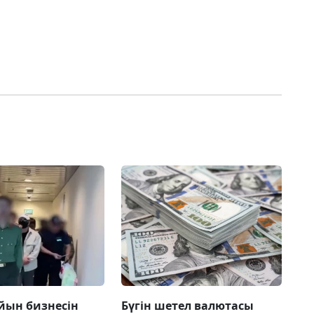
йын бизнесін
Бүгін шетел валютасы