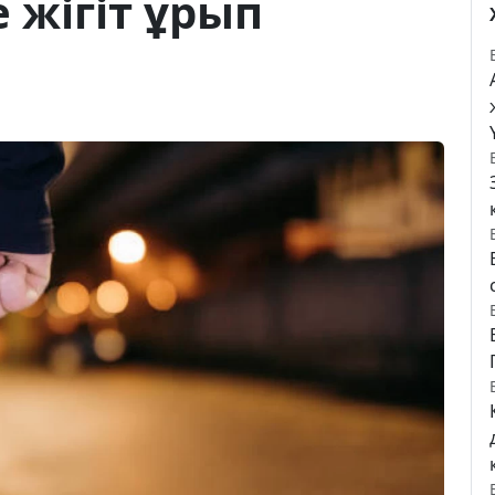
 жігіт ұрып