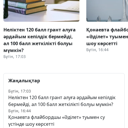
Неліктен 120 балл грант алуға
Қонаевта флай
әрдайым кепілдік бермейді,
«Әділет» туымен 
ал 100 балл жеткілікті болуы
шоу көрсетті
Бүгін, 16:44
мүмкін?
Бүгін, 17:03
Жаңалықтар
Бүгін, 17:03
Неліктен 120 балл грант алуға әрдайым кепілдік
бермейді, ал 100 балл жеткілікті болуы мүмкін?
Бүгін, 16:44
Қонаевта флайбордшы «Әділет» туымен су
үстінде шоу көрсетті