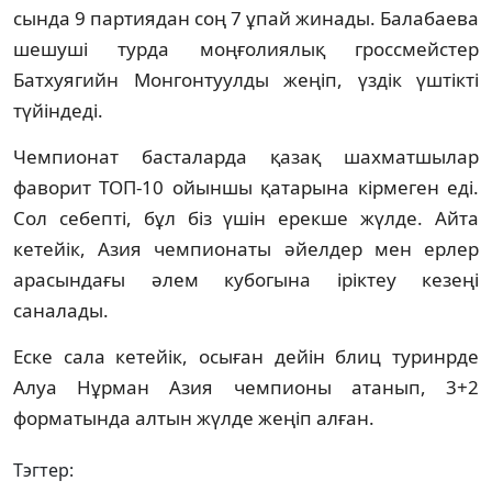
сында 9 партиядан соң 7 ұпай жинады. Балабаева
шешуші турда моңғолиялық гроссмейстер
Батхуягийн Монгонтуулды жеңіп, үздік үштікті
түйіндеді.
Чемпионат басталарда қазақ шахматшылар
фаворит ТОП-10 ойыншы қатарына кірмеген еді.
Сол себепті, бұл біз үшін ерекше жүлде. Айта
кетейік, Азия чемпионаты әйелдер мен ерлер
арасындағы әлем кубогына іріктеу кезеңі
саналады.
Еске сала кетейік, осыған дейін блиц туринрде
Алуа Нұрман Азия чемпионы атанып, 3+2
форматында алтын жүлде жеңіп алған.
Тэгтер: