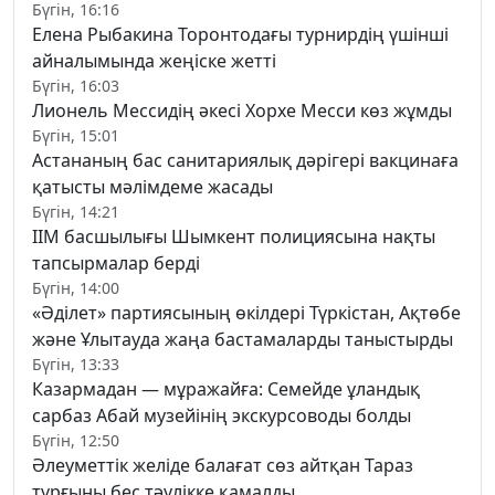
Бүгін, 16:16
Елена Рыбакина Торонтодағы турнирдің үшінші
айналымында жеңіске жетті
Бүгін, 16:03
Лионель Мессидің әкесі Хорхе Месси көз жұмды
Бүгін, 15:01
Астананың бас санитариялық дәрігері вакцинаға
қатысты мәлімдеме жасады
Бүгін, 14:21
ІІМ басшылығы Шымкент полициясына нақты
тапсырмалар берді
Бүгін, 14:00
«Әділет» партиясының өкілдері Түркістан, Ақтөбе
және Ұлытауда жаңа бастамаларды таныстырды
Бүгін, 13:33
Казармадан — мұражайға: Семейде ұландық
сарбаз Абай музейінің экскурсоводы болды
Бүгін, 12:50
Әлеуметтік желіде балағат сөз айтқан Тараз
тұрғыны бес тәулікке қамалды