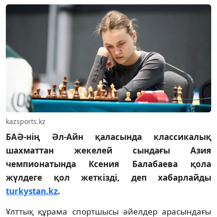
kazsports.kz
БАӘ-нің Әл-Айн қаласында классикалық
шахматтан жекелей сындағы Азия
чемпионатында Ксения Балабаева қола
жүлдеге қол жеткізді, деп хабарлайды
turkystan.kz
.
Ұлттық құрама спортшысы әйелдер арасындағы