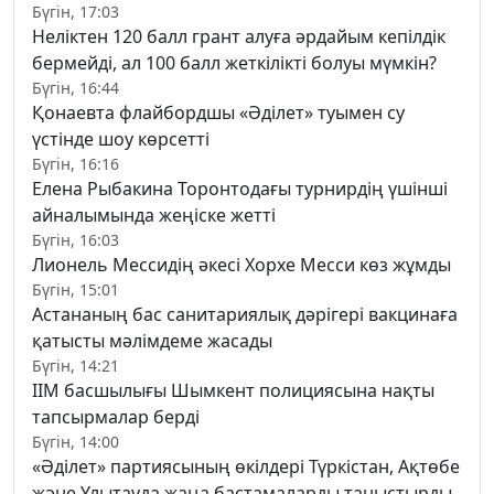
Бүгін, 17:03
Неліктен 120 балл грант алуға әрдайым кепілдік
бермейді, ал 100 балл жеткілікті болуы мүмкін?
Бүгін, 16:44
Қонаевта флайбордшы «Әділет» туымен су
үстінде шоу көрсетті
Бүгін, 16:16
Елена Рыбакина Торонтодағы турнирдің үшінші
айналымында жеңіске жетті
Бүгін, 16:03
Лионель Мессидің әкесі Хорхе Месси көз жұмды
Бүгін, 15:01
Астананың бас санитариялық дәрігері вакцинаға
қатысты мәлімдеме жасады
Бүгін, 14:21
ІІМ басшылығы Шымкент полициясына нақты
тапсырмалар берді
Бүгін, 14:00
«Әділет» партиясының өкілдері Түркістан, Ақтөбе
және Ұлытауда жаңа бастамаларды таныстырды