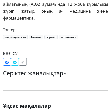
аймағының (АЭА) аумағында 12 жоба құрылысы
жүріп жатыр, оның 8-і медицина және
фармацевтика.
Тэгтер:
фармацевтика
Алматы
жұмыс
экономика
БӨЛІСУ:
Серіктес жаңалықтары
Ұқсас мақалалар