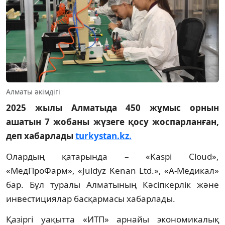
Алматы әкімдігі
2025 жылы Алматыда 450 жұмыс орнын
ашатын 7 жобаны жүзеге қосу жоспарланған,
деп хабарлады
turkystan.kz.
Олардың қатарында – «Kaspi Cloud»,
«МедПроФарм», «Juldyz Kenan Ltd.», «А-Медикал»
бар. Бұл туралы Алматының Кәсіпкерлік және
инвестициялар басқармасы хабарлады.
Қазіргі уақытта «ИТП» арнайы экономикалық