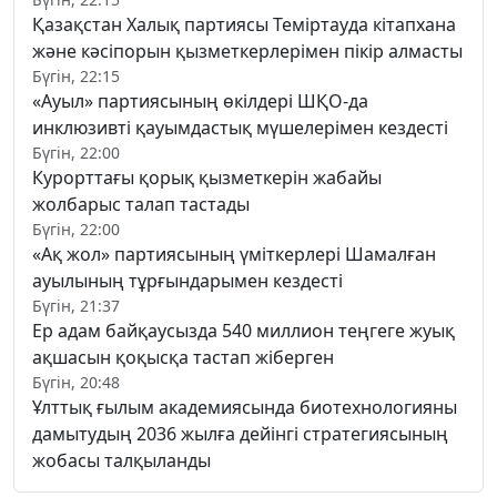
Қазақстан Халық партиясы Теміртауда кітапхана
және кәсіпорын қызметкерлерімен пікір алмасты
Бүгін, 22:15
«Ауыл» партиясының өкілдері ШҚО-да
инклюзивті қауымдастық мүшелерімен кездесті
Бүгін, 22:00
Курорттағы қорық қызметкерін жабайы
жолбарыс талап тастады
Бүгін, 22:00
«Ақ жол» партиясының үміткерлері Шамалған
ауылының тұрғындарымен кездесті
Бүгін, 21:37
Ер адам байқаусызда 540 миллион теңгеге жуық
ақшасын қоқысқа тастап жіберген
Бүгін, 20:48
Ұлттық ғылым академиясында биотехнологияны
дамытудың 2036 жылға дейінгі стратегиясының
жобасы талқыланды