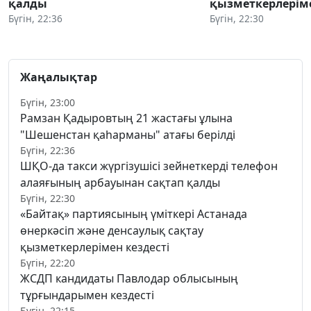
қалды
қызметкерлеріме
Бүгін, 22:36
Бүгін, 22:30
Жаңалықтар
Бүгін, 23:00
Рамзан Қадыровтың 21 жастағы ұлына
"Шешенстан қаһарманы" атағы берілді
Бүгін, 22:36
ШҚО-да такси жүргізушісі зейнеткерді телефон
алаяғының арбауынан сақтап қалды
Бүгін, 22:30
«Байтақ» партиясының үміткері Астанада
өнеркәсіп және денсаулық сақтау
қызметкерлерімен кездесті
Бүгін, 22:20
ЖСДП кандидаты Павлодар облысының
тұрғындарымен кездесті
Бүгін, 22:15