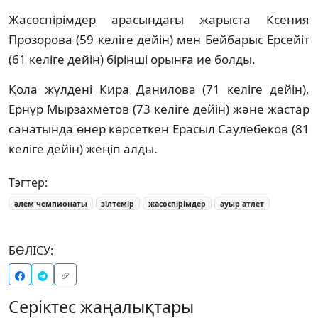
Жасөспірімдер арасындағы жарыста Ксения
Прозорова (59 келіге дейін) мен Бейбарыс Ерсейіт
(61 келіге дейін) бірінші орынға ие болды.
Қола жүлдені Кира Данилова (71 келіге дейін),
Ернұр Мырзахметов (73 келіге дейін) және жастар
санатында өнер көрсеткен Ерасыл Саулебеков (81
келіге дейін) жеңіп алды.
Тэгтер:
әлем чемпионаты
зілтемір
жасөспірімдер
ауыр атлет
БӨЛІСУ:
Серіктес жаңалықтары