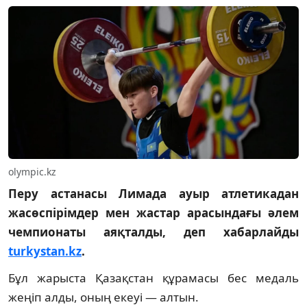
olympic.kz
Перу астанасы Лимада ауыр атлетикадан
жасөспірімдер мен жастар арасындағы әлем
чемпионаты аяқталды, деп хабарлайды
turkystan.kz
.
Бұл жарыста Қазақстан құрамасы бес медаль
жеңіп алды, оның екеуі — алтын.