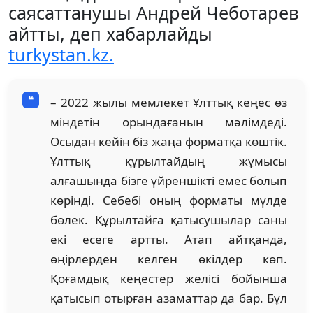
саясаттанушы Андрей Чеботарев
айтты, деп хабарлайды
turkystan.kz.
– 2022 жылы мемлекет Ұлттық кеңес өз
міндетін орындағанын мәлімдеді.
Осыдан кейін біз жаңа форматқа көштік.
Ұлттық құрылтайдың жұмысы
алғашында бізге үйреншікті емес болып
көрінді. Себебі оның форматы мүлде
бөлек. Құрылтайға қатысушылар саны
екі есеге артты. Атап айтқанда,
өңірлерден келген өкілдер көп.
Қоғамдық кеңестер желісі бойынша
қатысып отырған азаматтар да бар. Бұл