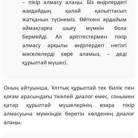
– пікір алмасу алаңы. Біз өңірлердегі
жағдайдың қалай қалыптасып
жатқанын түсінеміз. Өйткені әрдайым
аймақтарға шығу мүмкін бола
бермейді. Ал әріптестермен пікір
алмасу арқылы өңірлердегі негізгі
мәселелерді көре аламыз, – деді
құрылтай мүшесі.
Оның айтуынша, Ұлттық құрылтай тек билік пен
қоғам арасындағы тікелей диалог емес, сонымен
қатар құрылтай мүшелерінің өзара пікір
алмасуына мүмкіндік беретін көлденең диалог
алаңы.