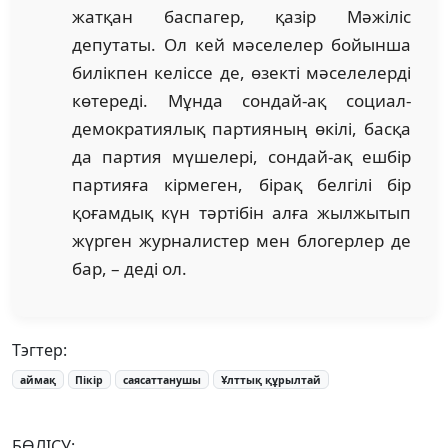
жатқан баспагер, қазір Мәжіліс
депутаты. Ол кей мәселелер бойынша
билікпен келіссе де, өзекті мәселелерді
көтереді. Мұнда сондай-ақ социал-
демократиялық партияның өкілі, басқа
да партия мүшелері, сондай-ақ ешбір
партияға кірмеген, бірақ белгілі бір
қоғамдық күн тәртібін алға жылжытып
жүрген журналистер мен блогерлер де
бар, – деді ол.
Тэгтер:
аймақ
Пікір
саясаттанушы
Ұлттық құрылтай
БӨЛІСУ: