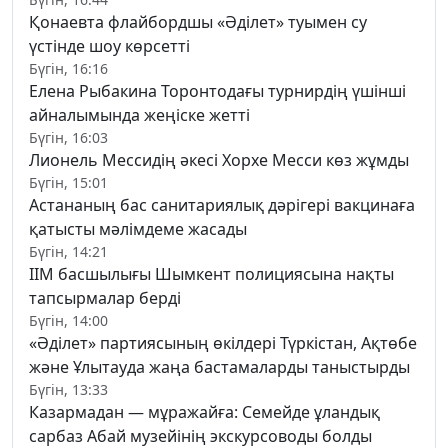
Қонаевта флайбордшы «Әділет» туымен су
үстінде шоу көрсетті
Бүгін, 16:16
Елена Рыбакина Торонтодағы турнирдің үшінші
айналымында жеңіске жетті
Бүгін, 16:03
Лионель Мессидің әкесі Хорхе Месси көз жұмды
Бүгін, 15:01
Астананың бас санитариялық дәрігері вакцинаға
қатысты мәлімдеме жасады
Бүгін, 14:21
ІІМ басшылығы Шымкент полициясына нақты
тапсырмалар берді
Бүгін, 14:00
«Әділет» партиясының өкілдері Түркістан, Ақтөбе
және Ұлытауда жаңа бастамаларды таныстырды
Бүгін, 13:33
Казармадан — мұражайға: Семейде ұландық
сарбаз Абай музейінің экскурсоводы болды