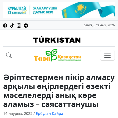
сенбі, 8 тамыз, 2026
Әріптестермен пікір алмасу
арқылы өңірлердегі өзекті
мәселелерді анық көре
аламыз – саясаттанушы
14 наурыз, 2025
/
Ербұлан Қайрат