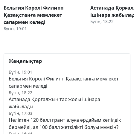
Бельгия Королі Филипп
Астанада Қорға
Қазақстанға мемлекет
ішінара жабыла
Бүгін, 18:22
сапармен келеді
Бүгін, 19:01
Жаңалықтар
Бүгін, 19:01
Бельгия Королі Филипп Қазақстанға мемлекет
сапармен келеді
Бүгін, 18:22
Астанада Қорғалжын тас жолы ішінара
жабылады
Бүгін, 17:03
Неліктен 120 балл грант алуға әрдайым кепілдік
бермейді, ал 100 балл жеткілікті болуы мүмкін?
Бүгін, 16:44