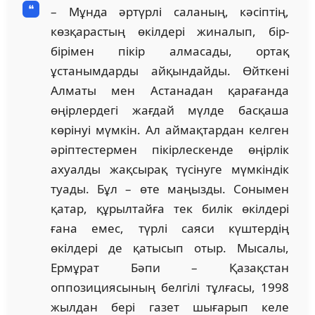
– Мұнда әртүрлі саланың, кәсіптің,
көзқарастың өкілдері жиналып, бір-
бірімен пікір алмасады, ортақ
ұстанымдарды айқындайды. Өйткені
Алматы мен Астанадан қарағанда
өңірлердегі жағдай мүлде басқаша
көрінуі мүмкін. Ал аймақтардан келген
әріптестермен пікірлескенде өңірлік
ахуалды жақсырақ түсінуге мүмкіндік
туады. Бұл – өте маңызды. Сонымен
қатар, құрылтайға тек билік өкілдері
ғана емес, түрлі саяси күштердің
өкілдері де қатысып отыр. Мысалы,
Ермұрат Бәпи – Қазақстан
оппозициясының белгілі тұлғасы, 1998
жылдан бері газет шығарып келе