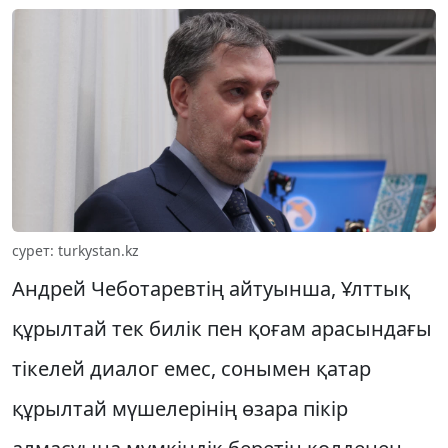
сурет: turkystan.kz
Андрей Чеботаревтің айтуынша, Ұлттық
құрылтай тек билік пен қоғам арасындағы
тікелей диалог емес, сонымен қатар
құрылтай мүшелерінің өзара пікір