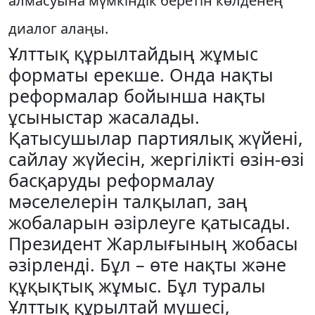
алмасуына мүмкіндік беретін көлденең
диалог алаңы.
Ұлттық құрылтайдың жұмыс
форматы ерекше. Онда нақты
реформалар бойынша нақты
ұсыныстар жасалады.
Қатысушылар партиялық жүйені,
сайлау жүйесін, жергілікті өзін-өзі
басқаруды реформалау
мәселелерін талқылап, заң
жобаларын әзірлеуге қатысады.
Президент Жарлығының жобасы
әзірленді. Бұл – өте нақты және
құқықтық жұмыс. Бұл туралы
Ұлттық құрылтай мүшесі,