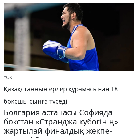
ҰОК
Қазақстанның ерлер құрамасынан 18
боксшы сынға түседі
Болгария астанасы Софияда
бокстан «Странджа кубогінің»
жартылай финалдық жекпе-