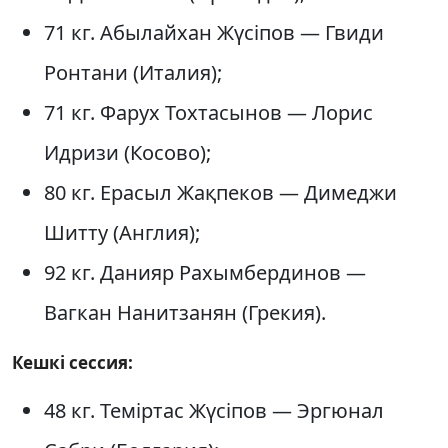
71 кг. Абылайхан Жүсіпов — Гвиди
Ронтани (Италия);
71 кг. Фарух Тохтасынов — Лорис
Идризи (Косово);
80 кг. Ерасыл Жақпеков — Димеджи
Шитту (Англия);
92 кг. Данияр Рахымбердинов —
Вагкан Нанитзанян (Грекия).
Кешкі сессия:
48 кг. Теміртас Жүсіпов — Эргюнал