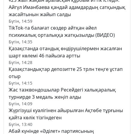
Айгүл Иманбаева қандай адамдардың сатқындық
жасайтынын жайып салды
Бүгін, 14:59
TikTok-та балағат сөздер айтқан әйел
психикалық орталыққа жатқызылды (ВИДЕО)
Бүгін, 14:35
Қазақстанда отандық өндірушілермен жасалған
шарт көлемі 46 пайызға артты
Бүгін, 14:28
Қазақстандықтар депозитте 25 трлн теңге ұстап
отыр
Бүгін, 14:15
Жас таэквондошылар Ресейдегі халықаралық
турнирде 3 медаль жеңіп алды
Бүгін, 14:09
Жүргізуші куәлігінен айырылған Ақтөбе тұрғыны
қайта көлік тізгіндеген
Бүгін, 13:40
Абай күнінде «Әділет» партиясының