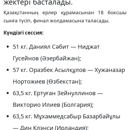
жектері басталады.
Қазақстанның ерлер құрамасынан 18 боксшы
сынға түсіп, финал жолдамасына таласады.
Күндізгі сессия:
51 кг. Даниял Сәбит — Ниджат
Гусейнов (Әзербайжан);
57 кг. Оразбек Асылқұлов — Хужаназар
Нортожиев (Өзбекстан);
63,5 кг. Ертуған Зейнуллинов —
Викторио Илиев (Болгария);
63,5 кг. Мұхаммедсабыр Базарбайұлы
— Дин Клэнси (Ирландия);