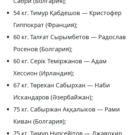
Сабри (Болгария);
54 кг. Тимур Қабдешов — Кристофер
Гиппократ (Франция);
60 кг. Талғат Сырымбетов — Радослав
Росенов (Болгария);
60 кг. Серік Теміржанов — Адам
Хессион (Ирландия);
67 кг. Төрехан Сабырхан — Наби
Искандаров (Әзербайжан);
75 кг. Сабыржан Аққалыков — Рами
Киван (Болгария);
75 кг. Тимур Нұрсейітов — Джавохир