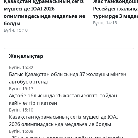
Қазақстан құрамасының сегіз
Жас таэквондош
мүшесі де IOAI 2026
Ресейдегі халық
олимпиадасында медальға ие
турнирде 3 меда
Бүгін, 14:15
болды
Бүгін, 15:10
Жаңалықтар
Бүгін, 15:32
Батыс Қазақстан облысында 37 жолаушы мінген
автобус өртенді
Бүгін, 15:17
Ақтөбе облысында 26 жастағы жігітті тойдан
кейін өлтіріп кеткен
Бүгін, 15:10
Қазақстан құрамасының сегіз мүшесі де IOAI
2026 олимпиадасында медальға ие болды
Бүгін, 15:08
«25 жыл жақын араласқан құрбым иттік істеді»: