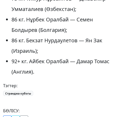
Умматалиев (Өзбекстан);
86 кг. Нұрбек Оралбай — Семен
Болдырев (Болгария);
86 кг. Бекзат Нурдаулетов — Ян Зак
(Израиль);
92+ кг. Айбек Оралбай — Дамар Томас
(Англия).
Тэгтер:
Странджа кубогы
БӨЛІСУ: