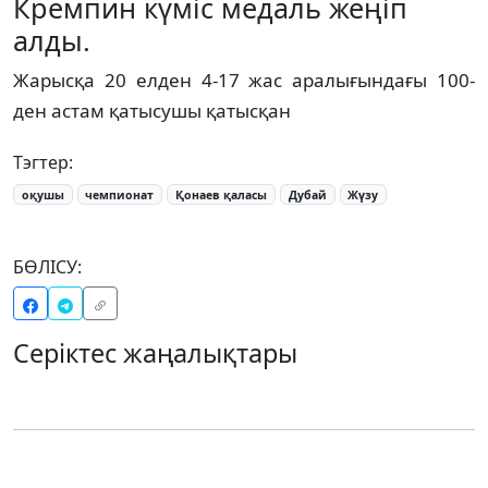
Кремпин күміс медаль жеңіп
алды.
Жарысқа 20 елден 4-17 жас аралығындағы 100-
ден астам қатысушы қатысқан
Тэгтер:
оқушы
чемпионат
Қонаев қаласы
Дубай
Жүзу
БӨЛІСУ:
Серіктес жаңалықтары