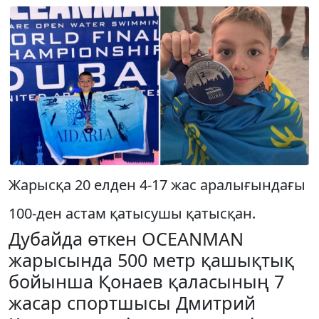
Жарысқа 20 елден 4-17 жас аралығындағы
100-ден астам қатысушы қатысқан.
Дубайда өткен OCEANMAN
жарысында 500 метр қашықтық
бойынша Қонаев қаласының 7
жасар спортшысы Дмитрий