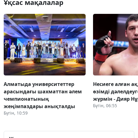
Ұқсас мақалалар
Алматыда университеттер
Несиеге алған 
арасындағы шахматтан әлем
өзімді дәлелдеу
чемпионатының
жүрмін - Дияр Н
Бүгін, 06:55
жеңімпаздары анықталды
Бүгін, 10:59