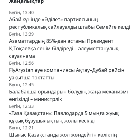
Жаңалықтар
Бүгін, 13:40
Абай күнінде «Әділет» партиясының
республикалық сайлауалды штабы Семейге келді
Бүгін, 13:39
Азаматтардың 85%-дан астамы Президент
Қ.Тоқаевқа сенім білдіреді – әлеуметтанулық
сауалнама
Бүгін, 12:56
FlyArystan әуе компаниясы Ақтау–Дубай рейсін
уақытша тоқтатты
Бүгін, 12:45
Балабақша орындарын бөлудің жаңа механизмі
енгізілді – министрлік
Бүгін, 12:33
«Таза Қазақстан»: Павлодарда 5 мыңға жуық
құқық бұзушылықтың жолы кесілді
Бүгін, 12:21
Шығыс Қазақстанда жол жөндейтін көліктің