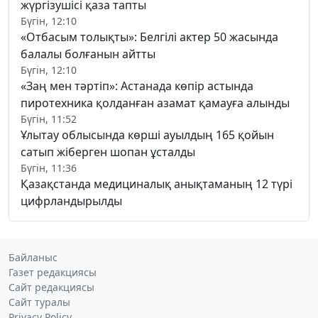
жүргізушісі қаза тапты
Бүгін, 12:10
«Отбасым толықты»: Белгілі актер 50 жасында
балалы болғанын айтты
Бүгін, 12:10
«Заң мен тәртіп»: Астанада көпір астында
пиротехника қолданған азамат қамауға алынды
Бүгін, 11:52
Ұлытау облысында көрші ауылдың 165 қойын
сатып жіберген шопан ұсталды
Бүгін, 11:36
Қазақстанда медициналық анықтаманың 12 түрі
цифрландырылды
Байланыс
Газет редакциясы
Сайт редакциясы
Сайт туралы
Privacy Policy