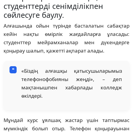
студенттерді сенімділікпен
сөйлесуге баулу.
Алғашында ойын түрінде басталатын сабақтар
кейін нақты өмірлік жағдайларға ұласады:
студенттер мейрамханалар мен дүкендерге
қоңырау шалып, қажетті ақпарат алады.
«Біздің алғашқы қатысушыларымыз
телефонофобияны жеңді», – деп
мақтанышпен хабарлады колледж
өкілдері.
Мұндай курс ұялшақ жастар үшін таптырмас
мүмкіндік болып отыр. Телефон қоңырауынан