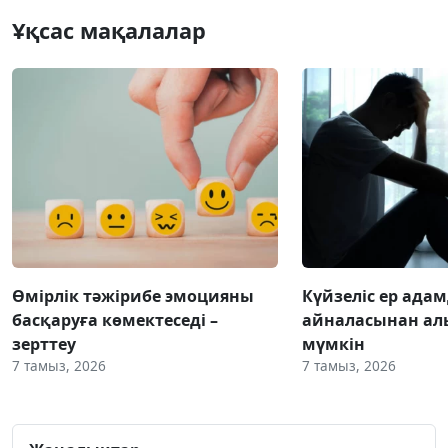
Ұқсас мақалалар
Өмірлік тәжірибе эмоцияны
Күйзеліс ер ада
басқаруға көмектеседі –
айналасынан ал
зерттеу
мүмкін
7 тамыз, 2026
7 тамыз, 2026