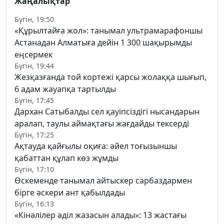
Жаңалықтар
Бүгін, 19:50
«Құрылтайға жол»: танымал ультрамарафоншы
Астанадан Алматыға дейін 1 300 шақырымды
еңсермек
Бүгін, 19:44
Жезқазғанда той кортежі қарсы жолаққа шығып,
6 адам жауапқа тартылды
Бүгін, 17:45
Дархан Сатыбалды сел қауіпсіздігі нысандарын
аралап, таулы аймақтағы жағдайды тексерді
Бүгін, 17:25
Ақтауда қайғылы оқиға: әйел тоғызыншы
қабаттан құлап көз жұмды
Бүгін, 17:10
Өскеменде танымал айтыскер сарбаздармен
бірге әскери ант қабылдады
Бүгін, 16:13
«Кінәлілер әділ жазасын алады»: 13 жастағы