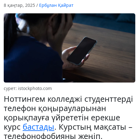
8 қаңтар, 2025
/
Ербұлан Қайрат
cурет: istockphoto.com
Ноттингем колледжі студенттерді
телефон қоңырауларынан
қорықпауға үйрететін ерекше
курс
бастады
. Курстың мақсаты –
телефонофобияны жеңіп,