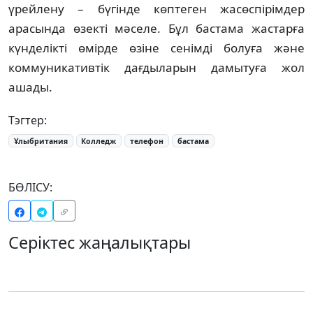
үрейлену – бүгінде көптеген жасөспірімдер
арасында өзекті мәселе. Бұл бастама жастарға
күнделікті өмірде өзіне сенімді болуға және
коммуникативтік дағдыларын дамытуға жол
ашады.
Тэгтер:
Ұлыбритания
Колледж
телефон
бастама
БӨЛІСУ:
Серіктес жаңалықтары