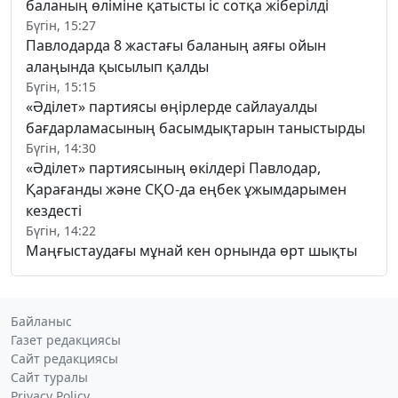
баланың өліміне қатысты іс сотқа жіберілді
Бүгін, 15:27
Павлодарда 8 жастағы баланың аяғы ойын
алаңында қысылып қалды
Бүгін, 15:15
«Әділет» партиясы өңірлерде сайлауалды
бағдарламасының басымдықтарын таныстырды
Бүгін, 14:30
«Әділет» партиясының өкілдері Павлодар,
Қарағанды және СҚО-да еңбек ұжымдарымен
кездесті
Бүгін, 14:22
Маңғыстаудағы мұнай кен орнында өрт шықты
Байланыс
Газет редакциясы
Сайт редакциясы
Сайт туралы
Privacy Policy