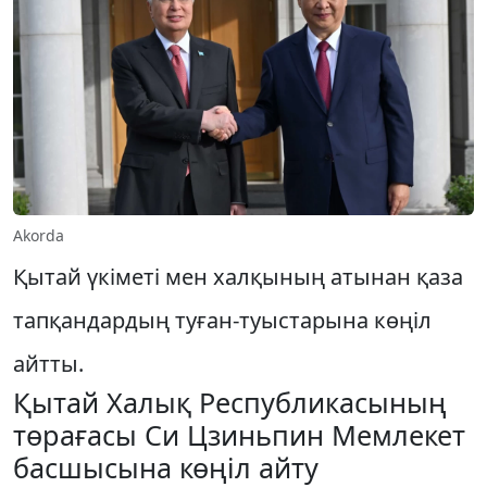
Akorda
Қытай үкіметі мен халқының атынан қаза
тапқандардың туған-туыстарына көңіл
айтты.
Қытай Халық Республикасының
төрағасы Си Цзиньпин Мемлекет
басшысына көңіл айту