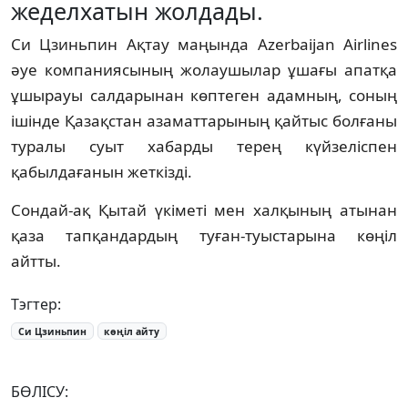
жеделхатын жолдады.
Си Цзиньпин Ақтау маңында Azerbaijan Airlines
әуе компаниясының жолаушылар ұшағы апатқа
ұшырауы салдарынан көптеген адамның, соның
ішінде Қазақстан азаматтарының қайтыс болғаны
туралы суыт хабарды терең күйзеліспен
қабылдағанын жеткізді.
Сондай-ақ Қытай үкіметі мен халқының атынан
қаза тапқандардың туған-туыстарына көңіл
айтты.
Тэгтер:
Си Цзиньпин
көңіл айту
БӨЛІСУ: