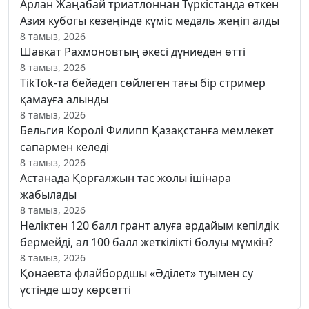
Арлан Жаңабай триатлоннан Түркістанда өткен
Азия кубогы кезеңінде күміс медаль жеңіп алды
8 тамыз, 2026
Шавкат Рахмоновтың әкесі дүниеден өтті
8 тамыз, 2026
TikTok-та бейәдеп сөйлеген тағы бір стример
қамауға алынды
8 тамыз, 2026
Бельгия Королі Филипп Қазақстанға мемлекет
сапармен келеді
8 тамыз, 2026
Астанада Қорғалжын тас жолы ішінара
жабылады
8 тамыз, 2026
Неліктен 120 балл грант алуға әрдайым кепілдік
бермейді, ал 100 балл жеткілікті болуы мүмкін?
8 тамыз, 2026
Қонаевта флайбордшы «Әділет» туымен су
үстінде шоу көрсетті