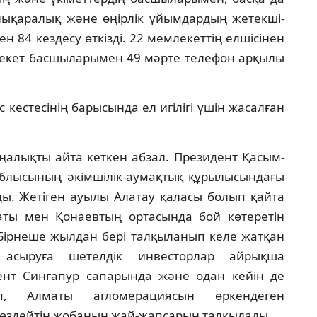
ықара­лық және өңірлік ұйымдардың жетекші­
ен 84 кездесу өткізді. 22 мемлекеттің елшісінен
екет басшыларымен 49 мәрте телефон арқылы
 кестесінің барысында ел игілігі үшін жасалған
ңалықты айта кеткен абзал. Президент Қасым-
блысының әкімшілік-аумақтық құрылы­сындағы
ды. Жетіген ауылы Алатау қаласы болып қайта
ты мен Қонаевтың ортасында бой көтеретін
. Бірнеше жылдан бері талқыланып келе жатқан
асыруға шетелдік инвес­торлар айрықша
нт Сингапур сапарында және одан кейін де
сіп, Алматы агломерациясын өркендеген
өздейтін жобаның жай-жапсарын талқылады.