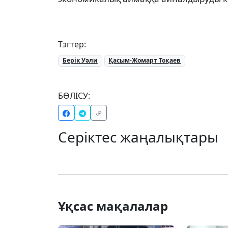
Тэгтер:
Берік Уәли
Қасым-Жомарт Тоқаев
БӨЛІСУ:
Серіктес жаңалықтары
Ұқсас мақалалар