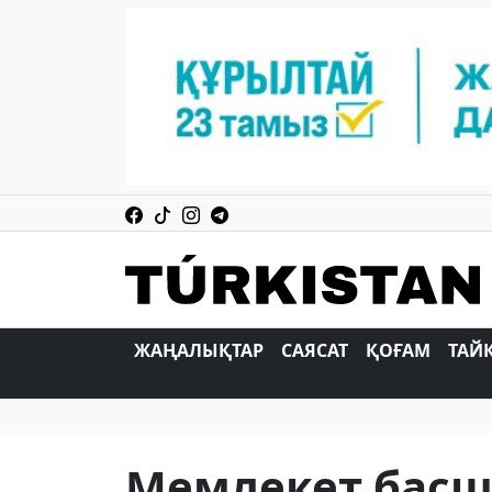
ЖАҢАЛЫҚТАР
САЯСАТ
ҚОҒАМ
ТАЙ
Мемлекет басш