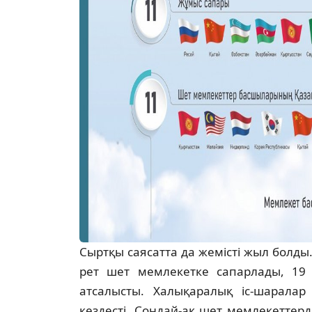
Сыртқы саясатта да жемісті жыл болды
рет шет мемлекетке сапарлады, 1
атсалысты. Халықаралық іс-шарала
кездесті. Сондай-ақ шет мемлекеттер