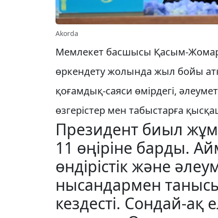
Akorda
Мемлекет басшысы Қасым-Жомарт
өркендету жолында жыл бойы атқ
қоғамдық-саяси өмірдегі, әлеу­ме
өзгерістер мен табыс­тарға қысқа
Президент биыл жұм
11 өңіріне барды. Ай
өндірістік және әлеу
нысандармен таныс
кездесті. Сондай-ақ е