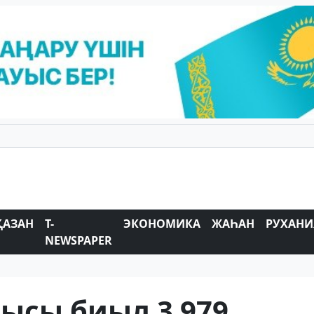
ҚАЗАН
T-
ЭКОНОМИКА
ЖАҺАН
РУХАНИ
NEWSPAPER
ысы биыл 3 979