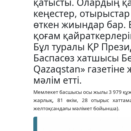
қатысты. Олардың қ
кеңестер, отырыстар 
өткен жиындар бар. Е
қоғам қайраткерлерім
Бұл туралы ҚР Презид
Баспасөз хатшысы Б
Qazaqstan» газетіне
мәлім етті.
Мемлекет басшысы осы жылы 3 979 құжа
жарлық, 81 өкім, 28 отырыс хат­та­
желтоқсандағы мәлімет бойынша).