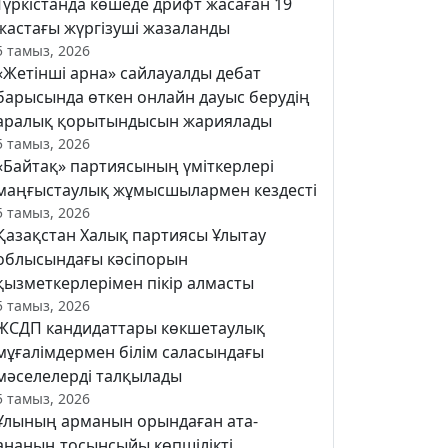
Түркістанда көшеде дрифт жасаған 19
жастағы жүргізуші жазаланды
5 тамыз, 2026
«Жетінші арна» сайлауалды дебат
барысында өткен онлайн дауыс берудің
аралық қорытындысын жариялады
5 тамыз, 2026
«Байтақ» партиясының үміткерлері
маңғыстаулық жұмысшылармен кездесті
5 тамыз, 2026
Қазақстан Халық партиясы Ұлытау
облысындағы кәсіпорын
қызметкерлерімен пікір алмасты
5 тамыз, 2026
ЖСДП кандидаттары көкшетаулық
мұғалімдермен білім саласындағы
мәселелерді талқылады
5 тамыз, 2026
Ұлының арманын орындаған ата-
ананың тосынсыйы көпшілікті