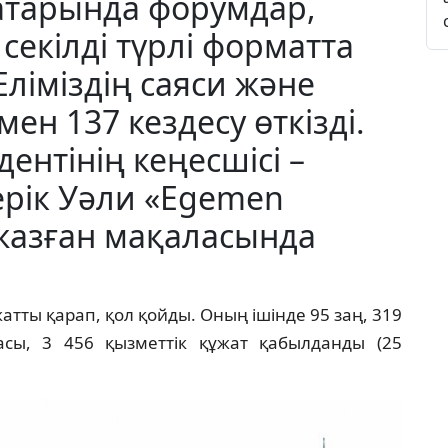
атарында форумдар,
секілді түрлі форматта
ліміздің саяси және
ен 137 кездесу өткізді.
ентінің кеңесшісі –
ерік Уәли «Egemen
 жазған мақаласында
тты қарап, қол қойды. Оның ішінде 95 заң, 319
масы, 3 456 қызметтік құжат қабылданды (25