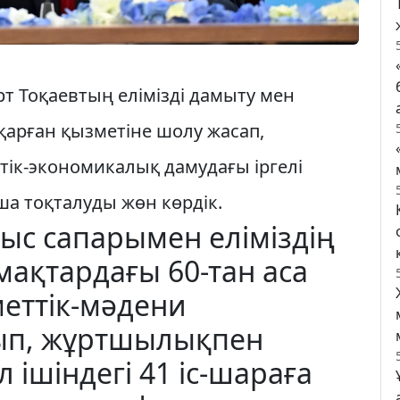
 Тоқаевтың елімізді дамыту мен
арған қызметіне шолу жасап,
ттік-экономикалық даму­дағы іргелі
ша тоқталуды жөн көрдік.
ыс сапарымен еліміздің
мақтардағы 60-тан аса
меттік-мәдени
ып, жұртшылықпен
л ішіндегі 41 іс-шараға