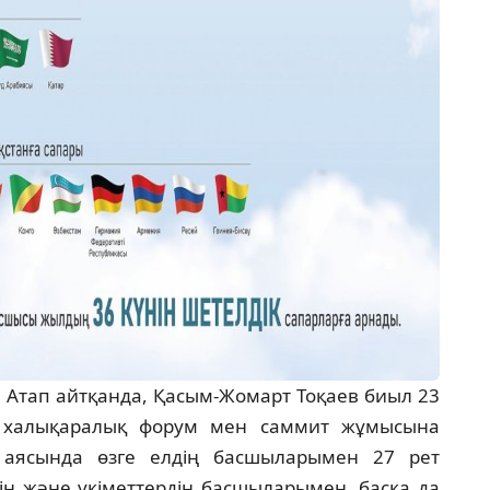
. Атап айтқанда, Қасым-Жомарт Тоқаев биыл 23
9 халықаралық форум мен саммит жұмысына
р аясында өзге елдің басшыларымен 27 рет
дің және үкіметтердің басшыларымен, басқа да