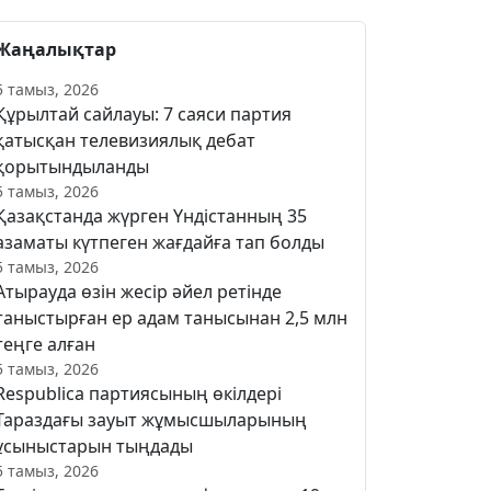
Жаңалықтар
5 тамыз, 2026
Құрылтай сайлауы: 7 саяси партия
қатысқан телевизиялық дебат
қорытындыланды
5 тамыз, 2026
Қазақстанда жүрген Үндістанның 35
азаматы күтпеген жағдайға тап болды
5 тамыз, 2026
Атырауда өзін жесір әйел ретінде
таныстырған ер адам танысынан 2,5 млн
теңге алған
5 тамыз, 2026
Respublica партиясының өкілдері
Тараздағы зауыт жұмысшыларының
ұсыныстарын тыңдады
5 тамыз, 2026