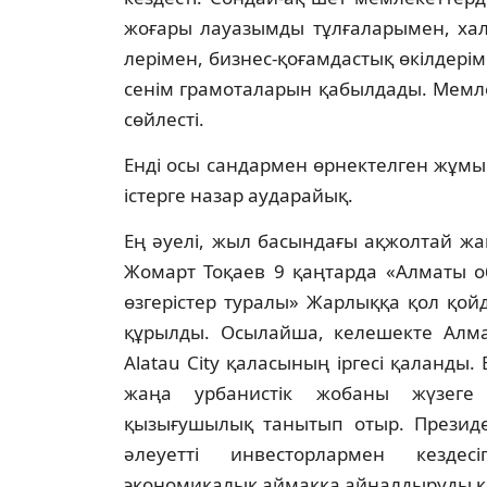
жоғары лауазымды тұлғаларымен, хал
лері­мен, бизнес-қоғамдастық өкілдерім
сенім грамоталарын қабылдады. Мемл
сөйлесті.
Енді осы сандармен өрнектелген жұ­мыс
істерге назар аударайық.
Ең әуелі, жыл басындағы ақжолтай жа
Жомарт Тоқаев 9 қаңтарда «Алматы о
өзгерістер туралы» Жарлыққа қол қой
құрылды. Осылайша, келешекте Алма
Alatau City қаласының іргесі қаланды
жаңа урбанистік жобаны жүзеге 
қызығушылық танытып отыр. Президе
әлеуетті инвесторлармен кезде
экономикалық аймаққа айналдыруды к