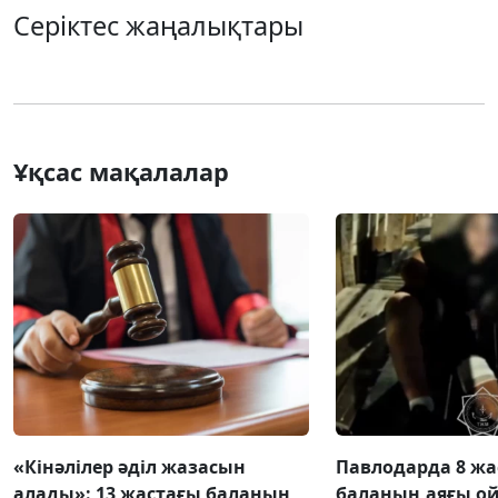
Серіктес жаңалықтары
Ұқсас мақалалар
«Кінәлілер әділ жазасын
Павлодарда 8 жа
алады»: 13 жастағы баланың
баланың аяғы о