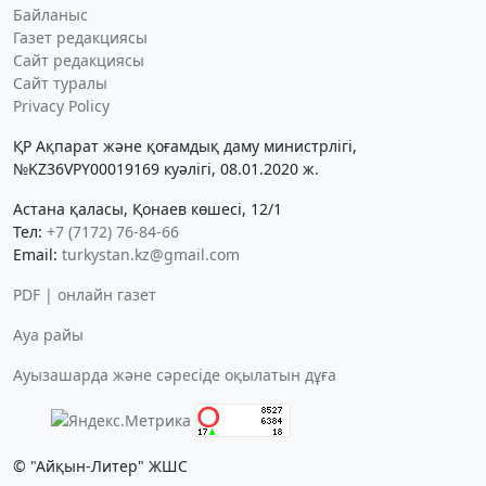
Байланыс
Газет редакциясы
Сайт редакциясы
Сайт туралы
Privacy Policy
ҚР Ақпарат және қоғамдық даму министрлігі,
№KZ36VPY00019169 куәлігі, 08.01.2020 ж.
Астана қаласы, Қонаев көшесі, 12/1
Тел:
+7 (7172) 76-84-66
Email:
turkystan.kz@gmail.com
PDF | онлайн газет
Ауа райы
Ауызашарда және сәресіде оқылатын дұға
© "Айқын-Литер" ЖШС