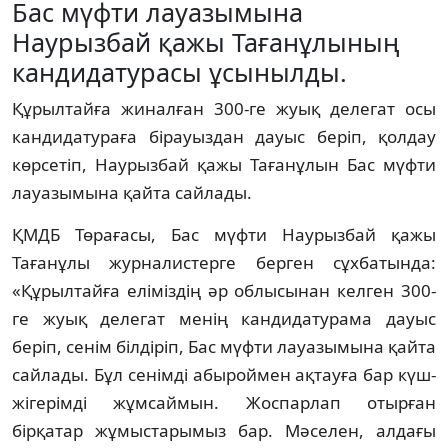
Бас мүфти лауазымына
Наурызбай қажы Тағанұлының
кандидатурасы ұсынылды.
Құрылтайға жиналған 300-ге жуық делегат осы
кандидатураға бірауыздан дауыс беріп, қолдау
көрсетіп, Наурызбай қажы Тағанұлын Бас мүфти
лауазымына қайта сайлады.
ҚМДБ Төрағасы, Бас мүфти Наурызбай қажы
Тағанұлы журналистерге берген сұхбатында:
«Құрылтайға еліміздің әр облысынан келген 300-
ге жуық делегат менің кандидатурама дауыс
беріп, сенім білдіріп, Бас мүфти лауазымына қайта
сайлады. Бұл сенімді абыроймен ақтауға бар күш-
жігерімді жұмсаймын. Жоспарлап отырған
бірқатар жұмыстарымыз бар. Мәселен, алдағы