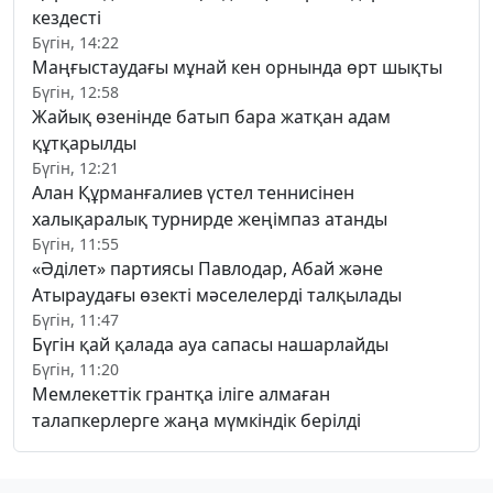
кездесті
Бүгін, 14:22
Маңғыстаудағы мұнай кен орнында өрт шықты
Бүгін, 12:58
Жайық өзенінде батып бара жатқан адам
құтқарылды
Бүгін, 12:21
Алан Құрманғалиев үстел теннисінен
халықаралық турнирде жеңімпаз атанды
Бүгін, 11:55
«Әділет» партиясы Павлодар, Абай және
Атыраудағы өзекті мәселелерді талқылады
Бүгін, 11:47
Бүгін қай қалада ауа сапасы нашарлайды
Бүгін, 11:20
Мемлекеттік грантқа іліге алмаған
талапкерлерге жаңа мүмкіндік берілді