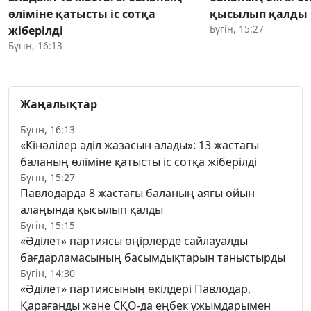
өліміне қатысты іс сотқа
қысылып қалды
Бүгін, 15:27
жіберілді
Бүгін, 16:13
Жаңалықтар
Бүгін, 16:13
«Кінәлілер әділ жазасын алады»: 13 жастағы
баланың өліміне қатысты іс сотқа жіберілді
Бүгін, 15:27
Павлодарда 8 жастағы баланың аяғы ойын
алаңында қысылып қалды
Бүгін, 15:15
«Әділет» партиясы өңірлерде сайлауалды
бағдарламасының басымдықтарын таныстырды
Бүгін, 14:30
«Әділет» партиясының өкілдері Павлодар,
Қарағанды және СҚО-да еңбек ұжымдарымен