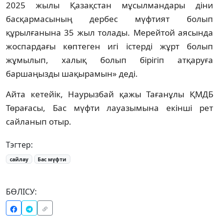
2025 жылы Қазақстан мұсылмандары діни
басқармасының дербес мүфтият болып
құрылғанына 35 жыл толады. Мерейтой аясында
жоспардағы көптеген игі істерді жұрт болып
жұмылып, халық болып бірігіп атқаруға
баршаңызды шақырамын» деді.
Айта кетейік, Наурызбай қажы Тағанұлы ҚМДБ
Төрағасы, Бас мүфти лауазымына екінші рет
сайланып отыр.
Тэгтер:
сайлау
Бас мүфти
БӨЛІСУ: