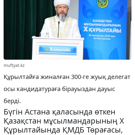
muftyat.kz
Құрылтайға жиналған 300-ге жуық делегат
осы кандидатураға бірауыздан дауыс
берді.
Бүгін Астана қаласында өткен
Қазақстан мұсылмандарының Х
Құрылтайында ҚМДБ Төрағасы,