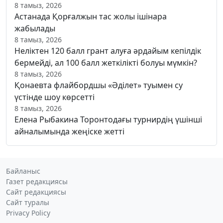
8 тамыз, 2026
Астанада Қорғалжын тас жолы ішінара
жабылады
8 тамыз, 2026
Неліктен 120 балл грант алуға әрдайым кепілдік
бермейді, ал 100 балл жеткілікті болуы мүмкін?
8 тамыз, 2026
Қонаевта флайбордшы «Әділет» туымен су
үстінде шоу көрсетті
8 тамыз, 2026
Елена Рыбакина Торонтодағы турнирдің үшінші
айналымында жеңіске жетті
Байланыс
Газет редакциясы
Сайт редакциясы
Сайт туралы
Privacy Policy