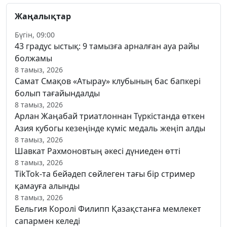
Жаңалықтар
Бүгін, 09:00
43 градус ыстық: 9 тамызға арналған ауа райы
болжамы
8 тамыз, 2026
Самат Смақов «Атырау» клубының бас бапкері
болып тағайындалды
8 тамыз, 2026
Арлан Жаңабай триатлоннан Түркістанда өткен
Азия кубогы кезеңінде күміс медаль жеңіп алды
8 тамыз, 2026
Шавкат Рахмоновтың әкесі дүниеден өтті
8 тамыз, 2026
TikTok-та бейәдеп сөйлеген тағы бір стример
қамауға алынды
8 тамыз, 2026
Бельгия Королі Филипп Қазақстанға мемлекет
сапармен келеді