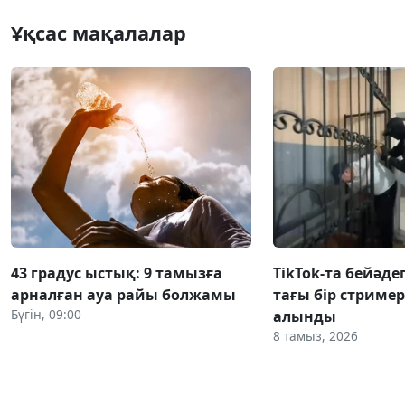
Ұқсас мақалалар
43 градус ыстық: 9 тамызға
TikTok-та бейәде
арналған ауа райы болжамы
тағы бір стриме
Бүгін, 09:00
алынды
8 тамыз, 2026