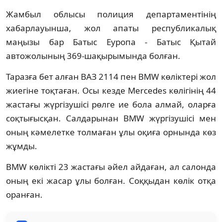
Жамбыл облысы полиция департаментінің
хабарлауынша, жол апаты республикалық
маңызы бар Батыс Еуропа - Батыс Қытай
автожолының 369-шақырымында болған.
Таразға бет алған ВАЗ 2114 пен BMW көліктері жол
жиегіне тоқтаған. Осы кезде Mercedes көлігінің 44
жастағы жүргізушісі рөлге ие бола алмай, оларға
соқтығысқан. Салдарынан BMW жүргізушісі мен
оның кәмелетке толмаған ұлы оқиға орнында көз
жұмды.
BMW көлікті 23 жастағы әйел айдаған, ал салонда
оның екі жасар ұлы болған. Соққыдан көлік отқа
оранған.