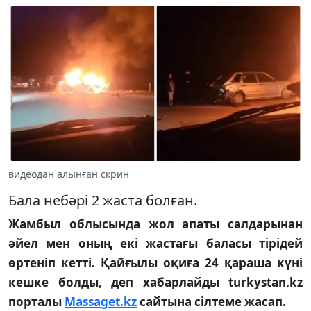
видеодан алынған скрин
Бала небәрі 2 жаста болған.
Жамбыл облысында жол апаты салдарынан
әйел мен оның екі жастағы баласы тірідей
өртеніп кетті. Қайғылы оқиға 24 қараша күні
кешке болды, деп хабарлайды turkystan.kz
порталы
Massaget.kz
сайтына сілтеме жасап.