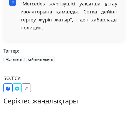
"Mercedes жүргізушісі уақытша ұстау
изоляторына қамалды. Сотқа дейінгі
тергеу жүріп жатыр", - деп хабарлады
полиция.
Тэгтер:
Жолапаты
қайғылы оқиға
БӨЛІСУ:
Серіктес жаңалықтары